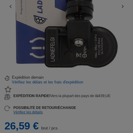
Expédition
demain
Vérifiez les délais et les frais d'expédition
EXPÉDITION RAPIDE!
Vers la plupart des pays de l&#39;UE
POSSIBILITÉ DE RETOUR/ÉCHANGE
Vérifiez les détails
26,59 €
brut
/
pcs.