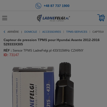
+48 87 737 1900
ARRIÈRE
DOMICILE
ACCESSOIRES
TPMS-SERVICES
CAPTEUR D
Capteur de pression TPMS pour Hyundai Avante 2012-2016
529333X305
RÉF :
Sensor TPMS LadneFelgi.pl 433/315MHz CZARNY
ID:
73147