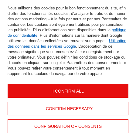
Saisissez votre adresse e-mail
Nous utilisons des cookies pour le bon fonctionnement du site, afin
d’offrir des fonctionnalités sociales, d’analyser le trafic et de mener
J'accepte le traitement de mes données personnelles aux fins et dans le cadre du service Newsletter dans la rubrique
des actions marketing – à la fois par nous et par nos Partenaires de
confiance. Les cookies sont également utilisés pour personnaliser
les publicités. Plus d’informations sont disponibles dans la
politique
ÉCONOMISER
de confidentialité
. Plus d’informations sur la manière dont Google
utilisera les données collectées se trouvent sur la page –
Utilisation
des données dans les services Google
. L’acceptation de ce
message signifie que vous consentez à leur enregistrement sur
votre ordinateur. Vous pouvez définir les conditions de stockage ou
AIDER
d’accès en cliquant sur l’onglet « Paramètres des consentements ».
Vous pouvez retirer votre consentement à tout moment en
supprimant les cookies du navigateur de votre appareil.
INFORMATION
I CONFIRM ALL
MON COMPTE
CONTACTEZ
I CONFIRM NECESSARY
CONFIGURATION OF CONSENTS