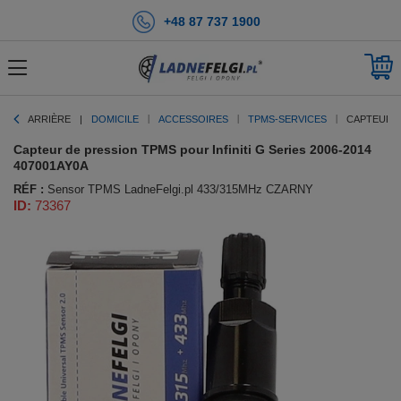
+48 87 737 1900
ARRIÈRE
DOMICILE
ACCESSOIRES
TPMS-SERVICES
CAPTEUR D
Capteur de pression TPMS pour Infiniti G Series 2006-2014
407001AY0A
RÉF :
Sensor TPMS LadneFelgi.pl 433/315MHz CZARNY
ID:
73367