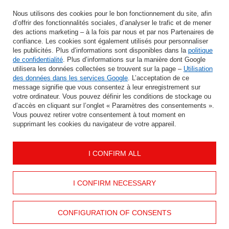
Saisissez votre adresse e-mail
Nous utilisons des cookies pour le bon fonctionnement du site, afin
d’offrir des fonctionnalités sociales, d’analyser le trafic et de mener
J'accepte le traitement de mes données personnelles aux fins et dans le cadre du service Newsletter dans la rubrique
des actions marketing – à la fois par nous et par nos Partenaires de
confiance. Les cookies sont également utilisés pour personnaliser
les publicités. Plus d’informations sont disponibles dans la
politique
ÉCONOMISER
de confidentialité
. Plus d’informations sur la manière dont Google
utilisera les données collectées se trouvent sur la page –
Utilisation
des données dans les services Google
. L’acceptation de ce
message signifie que vous consentez à leur enregistrement sur
votre ordinateur. Vous pouvez définir les conditions de stockage ou
AIDER
d’accès en cliquant sur l’onglet « Paramètres des consentements ».
Vous pouvez retirer votre consentement à tout moment en
supprimant les cookies du navigateur de votre appareil.
INFORMATION
I CONFIRM ALL
MON COMPTE
CONTACTEZ
I CONFIRM NECESSARY
CONFIGURATION OF CONSENTS