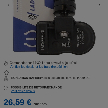
Commander par
14:30 il sera envoyé aujourd'hui
Vérifiez les délais et les frais d'expédition
EXPÉDITION RAPIDE!
Vers la plupart des pays de l&#39;UE
POSSIBILITÉ DE RETOUR/ÉCHANGE
Vérifiez les détails
26,59 €
brut
/
pcs.