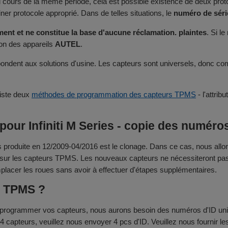
au cours de la même période, cela est possible existence de deux pr
 protocole approprié. Dans de telles situations, le
numéro de sér
ent et ne constitue la base d'aucune réclamation. plaintes
. Si l
ion des appareils
AUTEL
.
ondent aux solutions d'usine. Les capteurs sont universels, donc comp
existe deux
méthodes de programmation des capteurs TPMS
- l'attri
ur Infiniti M Series - copie des numéros 
produite en 12/2009-04/2016 est le clonage. Dans ce cas, nous all
e sur les capteurs TPMS. Les nouveaux capteurs ne nécessiteront pas d'
mplacer les roues sans avoir à effectuer d'étapes supplémentaires.
r TPMS ?
 programmer vos capteurs, nous aurons besoin des numéros d'ID uni
e 4 capteurs, veuillez nous envoyer 4 pcs d'ID. Veuillez nous fournir 