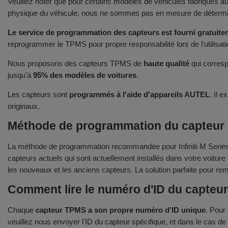
Veuillez noter que pour certains modèles de véhicules fabriqués 
physique du véhicule, nous ne sommes pas en mesure de déterminer
Le service de programmation des capteurs est fourni gratuitem
reprogrammer le TPMS pour propre responsabilité lors de l'utilisat
Nous proposons des capteurs TPMS de
haute qualité
qui corresp
jusqu'à
95% des modèles de voitures
.
Les capteurs sont
programmés à l'aide d'appareils AUTEL
. Il 
originaux.
Méthode de programmation du capteur po
La méthode de programmation recommandée pour Infiniti M Series 
capteurs actuels qui sont actuellement installés dans votre voitur
les nouveaux et les anciens capteurs. La solution parfaite pour re
Comment lire le numéro d'ID du capteu
Chaque
capteur TPMS a son propre numéro d'ID unique
. Pour
veuillez nous envoyer l'ID du capteur spécifique, et dans le cas d