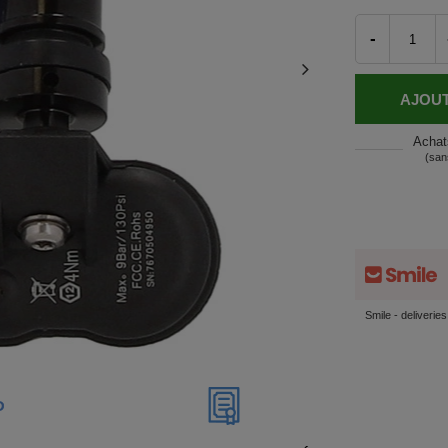
-
AJOUT
Achat
(san
Smile - deliverie