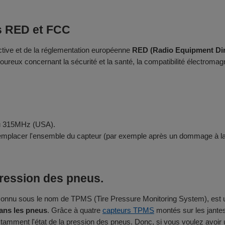
ns RED et FCC
ective et de la réglementation européenne
RED (Radio Equipment Dir
ureux concernant la sécurité et la santé, la compatibilité électromagnét
ou 315MHz (USA).
 remplacer l'ensemble du capteur (par exemple après un dommage à l
pression des pneus.
onnu sous le nom de TPMS (Tire Pressure Monitoring System), est une 
dans les pneus
. Grâce à quatre
capteurs TPMS
montés sur les jante
nstamment l'état de la pression des pneus. Donc, si vous voulez avoi