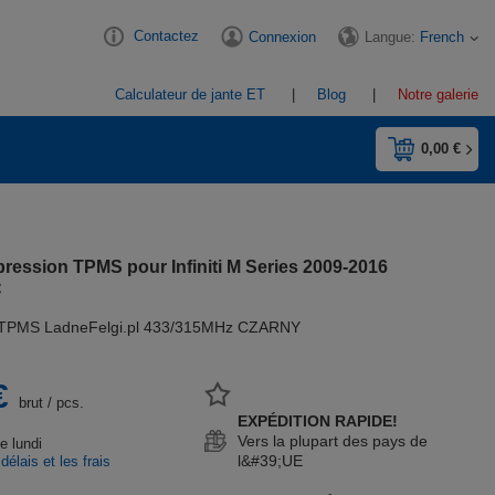
Contactez
Langue:
French
Connexion
Calculateur de jante ET
Blog
Notre galerie
0,00 €
pression TPMS pour Infiniti M Series 2009-2016
C
 TPMS LadneFelgi.pl 433/315MHz CZARNY
€
brut
/
pcs.
EXPÉDITION RAPIDE!
Vers la plupart des pays de
le lundi
l&#39;UE
 délais et les frais
n