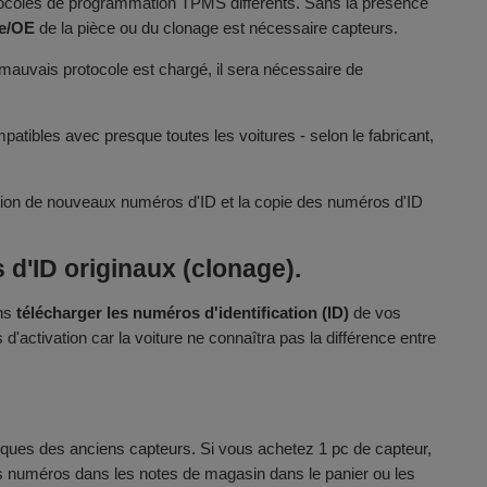
otocoles de programmation TPMS différents. Sans la présence
ie/OE
de la pièce ou du clonage est nécessaire capteurs.
e mauvais protocole est chargé, il sera nécessaire de
atibles avec presque toutes les voitures - selon le fabricant,
bution de nouveaux numéros d'ID et la copie des numéros d'ID
d'ID originaux (clonage).
ons
télécharger les numéros d'identification (ID)
de vos
activation car la voiture ne connaîtra pas la différence entre
ques des anciens capteurs. Si vous achetez 1 pc de capteur,
les numéros dans les notes de magasin dans le panier ou les