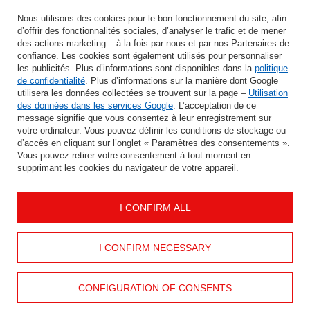
Saisissez votre adresse e-mail
Nous utilisons des cookies pour le bon fonctionnement du site, afin
d’offrir des fonctionnalités sociales, d’analyser le trafic et de mener
J'accepte le traitement de mes données personnelles aux fins et dans le cadre du service Newsletter dans la rubrique
des actions marketing – à la fois par nous et par nos Partenaires de
confiance. Les cookies sont également utilisés pour personnaliser
les publicités. Plus d’informations sont disponibles dans la
politique
ÉCONOMISER
de confidentialité
. Plus d’informations sur la manière dont Google
utilisera les données collectées se trouvent sur la page –
Utilisation
des données dans les services Google
. L’acceptation de ce
message signifie que vous consentez à leur enregistrement sur
votre ordinateur. Vous pouvez définir les conditions de stockage ou
AIDER
d’accès en cliquant sur l’onglet « Paramètres des consentements ».
Vous pouvez retirer votre consentement à tout moment en
supprimant les cookies du navigateur de votre appareil.
INFORMATION
I CONFIRM ALL
MON COMPTE
CONTACTEZ
I CONFIRM NECESSARY
CONFIGURATION OF CONSENTS