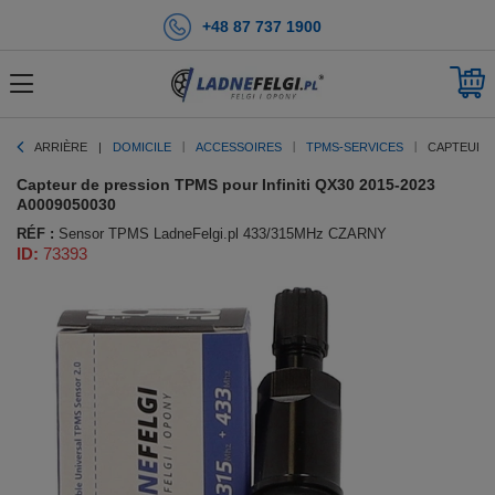
+48 87 737 1900
ARRIÈRE
DOMICILE
ACCESSOIRES
TPMS-SERVICES
CAPTEUR D
Capteur de pression TPMS pour Infiniti QX30 2015-2023
A0009050030
RÉF :
Sensor TPMS LadneFelgi.pl 433/315MHz CZARNY
ID:
73393