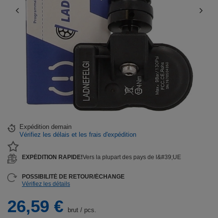
Expédition
demain
Vérifiez les délais et les frais d'expédition
EXPÉDITION RAPIDE!
Vers la plupart des pays de l&#39;UE
POSSIBILITÉ DE RETOUR/ÉCHANGE
Vérifiez les détails
26,59 €
brut
/
pcs.