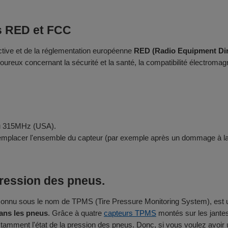
ns RED et FCC
ective et de la réglementation européenne
RED (Radio Equipment Dir
ureux concernant la sécurité et la santé, la compatibilité électromagnét
ou 315MHz (USA).
 remplacer l'ensemble du capteur (par exemple après un dommage à l
pression des pneus.
onnu sous le nom de TPMS (Tire Pressure Monitoring System), est une 
dans les pneus
. Grâce à quatre
capteurs TPMS
montés sur les jante
nstamment l'état de la pression des pneus. Donc, si vous voulez avoi