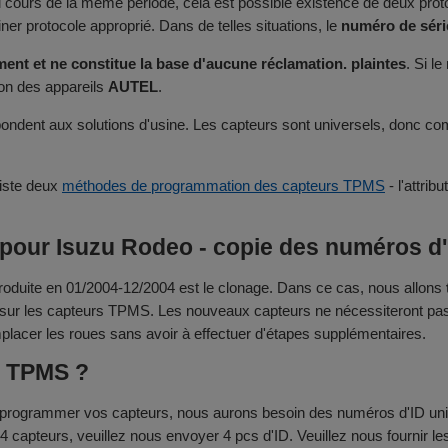
au cours de la même période, cela est possible existence de deux pr
 protocole approprié. Dans de telles situations, le
numéro de sér
ent et ne constitue la base d'aucune réclamation. plaintes
. Si l
ion des appareils
AUTEL
.
ondent aux solutions d'usine. Les capteurs sont universels, donc comp
existe deux
méthodes de programmation des capteurs TPMS
- l'attri
our Isuzu Rodeo - copie des numéros d'I
uite en 01/2004-12/2004 est le clonage. Dans ce cas, nous allons
e sur les capteurs TPMS. Les nouveaux capteurs ne nécessiteront pas d'
mplacer les roues sans avoir à effectuer d'étapes supplémentaires.
r TPMS ?
 programmer vos capteurs, nous aurons besoin des numéros d'ID uni
e 4 capteurs, veuillez nous envoyer 4 pcs d'ID. Veuillez nous fournir 