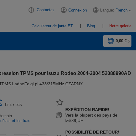
Contactez
Langue:
French
Connexion
Calculateur de jante ET
Blog
Notre galerie
0,00 €
 pression TPMS pour Isuzu Rodeo 2004-2004 52088990AD
 TPMS LadneFelgi.pl 433/315MHz CZARNY
€
brut
/
pcs.
EXPÉDITION RAPIDE!
Vers la plupart des pays de
demain
l&#39;UE
 délais et les frais
n
POSSIBILITÉ DE RETOUR/