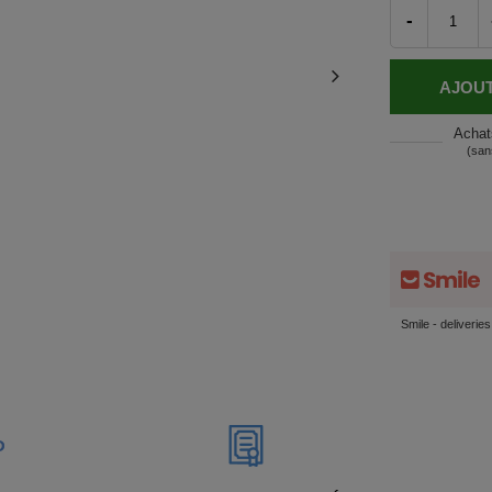
-
AJOUT
Achat
(san
Smile - deliverie