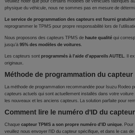
Veuillez noter que pour certains modèles de véhicules fabriqués 
physique du véhicule, nous ne sommes pas en mesure de déterminer
Le service de programmation des capteurs est fourni gratuitem
reprogrammer le TPMS pour propre responsabilité lors de l'utilisat
Nous proposons des capteurs TPMS de
haute qualité
qui corresp
jusqu'à
95% des modèles de voitures
.
Les capteurs sont
programmés à l'aide d'appareils AUTEL
. Il 
originaux.
Méthode de programmation du capteur p
La méthode de programmation recommandée pour Isuzu Rodeo prod
capteurs actuels qui sont actuellement installés dans votre voitur
les nouveaux et les anciens capteurs. La solution parfaite pour re
Comment lire le numéro d'ID du capteu
Chaque
capteur TPMS a son propre numéro d'ID unique
. Pour
veuillez nous envoyer l'ID du capteur spécifique, et dans le cas d