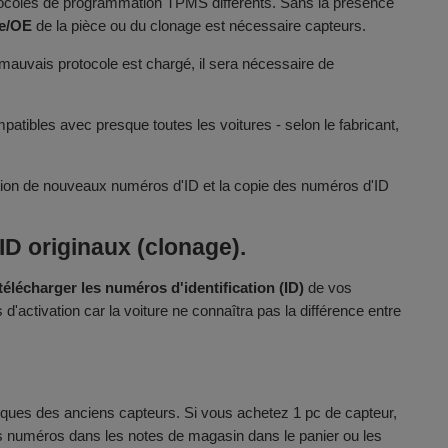
otocoles de programmation TPMS différents. Sans la présence
ie/OE
de la pièce ou du clonage est nécessaire capteurs.
e mauvais protocole est chargé, il sera nécessaire de
atibles avec presque toutes les voitures - selon le fabricant,
bution de nouveaux numéros d'ID et la copie des numéros d'ID
D originaux (clonage).
télécharger les numéros d'identification (ID)
de vos
activation car la voiture ne connaîtra pas la différence entre
ques des anciens capteurs. Si vous achetez 1 pc de capteur,
les numéros dans les notes de magasin dans le panier ou les