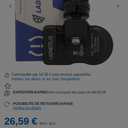
Commander par
14:30 il sera envoyé aujourd'hui
Vérifiez les délais et les frais d'expédition
EXPÉDITION RAPIDE!
Vers la plupart des pays de l&#39;UE
POSSIBILITÉ DE RETOUR/ÉCHANGE
Vérifiez les détails
26,59 €
brut
/
pcs.