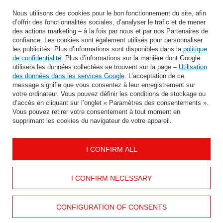
Saisissez votre adresse e-mail
Nous utilisons des cookies pour le bon fonctionnement du site, afin
d’offrir des fonctionnalités sociales, d’analyser le trafic et de mener
J'accepte le traitement de mes données personnelles aux fins et dans le cadre du service Newsletter dans la rubrique
des actions marketing – à la fois par nous et par nos Partenaires de
confiance. Les cookies sont également utilisés pour personnaliser
les publicités. Plus d’informations sont disponibles dans la
politique
ÉCONOMISER
de confidentialité
. Plus d’informations sur la manière dont Google
utilisera les données collectées se trouvent sur la page –
Utilisation
des données dans les services Google
. L’acceptation de ce
message signifie que vous consentez à leur enregistrement sur
votre ordinateur. Vous pouvez définir les conditions de stockage ou
AIDER
d’accès en cliquant sur l’onglet « Paramètres des consentements ».
Vous pouvez retirer votre consentement à tout moment en
supprimant les cookies du navigateur de votre appareil.
INFORMATION
I CONFIRM ALL
MON COMPTE
CONTACTEZ
I CONFIRM NECESSARY
CONFIGURATION OF CONSENTS