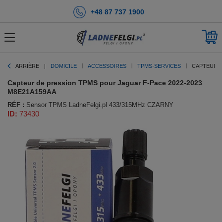
+48 87 737 1900
ARRIÈRE
DOMICILE
ACCESSOIRES
TPMS-SERVICES
CAPTEUR D
Capteur de pression TPMS pour Jaguar F-Pace 2022-2023
M8E21A159AA
RÉF :
Sensor TPMS LadneFelgi.pl 433/315MHz CZARNY
ID:
73430