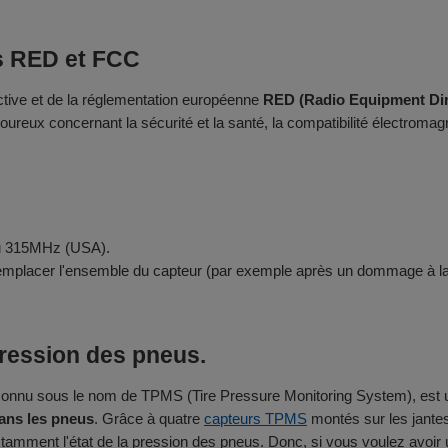
ns RED et FCC
ective et de la réglementation européenne
RED (Radio Equipment Dir
ureux concernant la sécurité et la santé, la compatibilité électromagnét
ou 315MHz (USA).
 remplacer l'ensemble du capteur (par exemple après un dommage à l
pression des pneus.
onnu sous le nom de TPMS (Tire Pressure Monitoring System), est une 
dans les pneus
. Grâce à quatre
capteurs TPMS
montés sur les jante
nstamment l'état de la pression des pneus. Donc, si vous voulez avoi