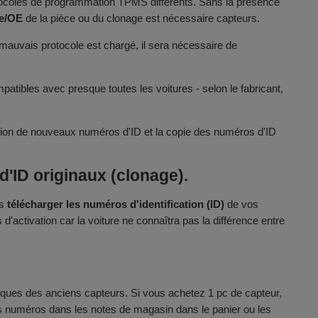
otocoles de programmation TPMS différents. Sans la présence
ie/OE
de la pièce ou du clonage est nécessaire capteurs.
e mauvais protocole est chargé, il sera nécessaire de
atibles avec presque toutes les voitures - selon le fabricant,
bution de nouveaux numéros d'ID et la copie des numéros d'ID
'ID originaux (clonage).
ns
télécharger les numéros d'identification (ID)
de vos
activation car la voiture ne connaîtra pas la différence entre
ques des anciens capteurs. Si vous achetez 1 pc de capteur,
les numéros dans les notes de magasin dans le panier ou les