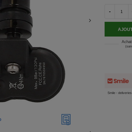
-
AJOUT
Achat
(san
Smile - deliverie