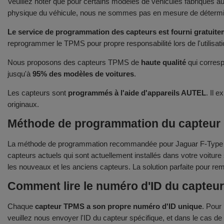
Veuillez noter que pour certains modèles de véhicules fabriqués 
physique du véhicule, nous ne sommes pas en mesure de déterminer
Le service de programmation des capteurs est fourni gratuitem
reprogrammer le TPMS pour propre responsabilité lors de l'utilisat
Nous proposons des capteurs TPMS de
haute qualité
qui corresp
jusqu'à
95% des modèles de voitures
.
Les capteurs sont
programmés à l'aide d'appareils AUTEL
. Il 
originaux.
Méthode de programmation du capteur p
La méthode de programmation recommandée pour Jaguar F-Type pr
capteurs actuels qui sont actuellement installés dans votre voitur
les nouveaux et les anciens capteurs. La solution parfaite pour re
Comment lire le numéro d'ID du capteu
Chaque
capteur TPMS a son propre numéro d'ID unique
. Pour
veuillez nous envoyer l'ID du capteur spécifique, et dans le cas d