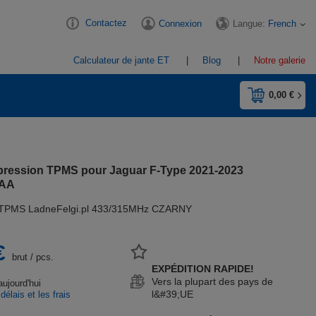
Contactez
Langue:
French
Connexion
Calculateur de jante ET
Blog
Notre galerie
0,00 €
pression TPMS pour Jaguar F-Type 2021-2023
9AA
 TPMS LadneFelgi.pl 433/315MHz CZARNY
€
brut
/
pcs.
EXPÉDITION RAPIDE!
Vers la plupart des pays de
aujourd'hui
l&#39;UE
 délais et les frais
n