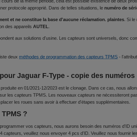
au cours de la même période, cela est possible existence de deux pr
 protocole approprié. Dans de telles situations, le
numéro de sér
ent et ne constitue la base d'aucune réclamation. plaintes
. Si l
ion des appareils
AUTEL
.
ondent aux solutions d'usine. Les capteurs sont universels, donc comp
existe deux
méthodes de programmation des capteurs TPMS
- l'attri
our Jaguar F-Type - copie des numéros d
oduite en 01/2021-12/2023 est le clonage. Dans ce cas, nous allo
e sur les capteurs TPMS. Les nouveaux capteurs ne nécessiteront pas d'
mplacer les roues sans avoir à effectuer d'étapes supplémentaires.
r TPMS ?
 programmer vos capteurs, nous aurons besoin des numéros d'ID uni
e 4 capteurs, veuillez nous envoyer 4 pcs d'ID. Veuillez nous fournir 