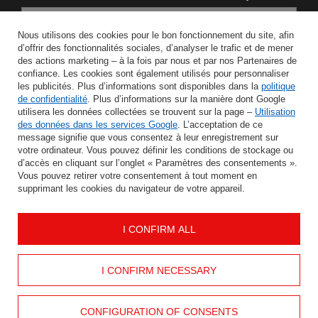
Saisissez votre adresse e-mail
Nous utilisons des cookies pour le bon fonctionnement du site, afin
d’offrir des fonctionnalités sociales, d’analyser le trafic et de mener
J'accepte le traitement de mes données personnelles aux fins et dans le cadre du service Newsletter dans la rubrique
des actions marketing – à la fois par nous et par nos Partenaires de
confiance. Les cookies sont également utilisés pour personnaliser
les publicités. Plus d’informations sont disponibles dans la
politique
ÉCONOMISER
de confidentialité
. Plus d’informations sur la manière dont Google
utilisera les données collectées se trouvent sur la page –
Utilisation
des données dans les services Google
. L’acceptation de ce
message signifie que vous consentez à leur enregistrement sur
votre ordinateur. Vous pouvez définir les conditions de stockage ou
AIDER
d’accès en cliquant sur l’onglet « Paramètres des consentements ».
Vous pouvez retirer votre consentement à tout moment en
supprimant les cookies du navigateur de votre appareil.
INFORMATION
I CONFIRM ALL
MON COMPTE
CONTACTEZ
I CONFIRM NECESSARY
CONFIGURATION OF CONSENTS