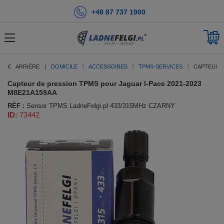
+48 87 737 1900
ARRIÈRE
DOMICILE
ACCESSOIRES
TPMS-SERVICES
CAPTEUR D
Capteur de pression TPMS pour Jaguar I-Pace 2021-2023
M8E21A159AA
RÉF :
Sensor TPMS LadneFelgi.pl 433/315MHz CZARNY
ID:
73442