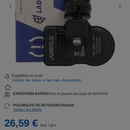
Expédition
le lundi
Vérifiez les délais et les frais d'expédition
EXPÉDITION RAPIDE!
Vers la plupart des pays de l&#39;UE
POSSIBILITÉ DE RETOUR/ÉCHANGE
Vérifiez les détails
26,59 €
brut
/
pcs.