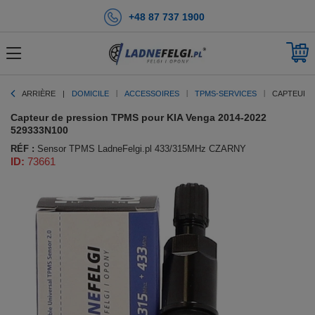
+48 87 737 1900
ARRIÈRE
DOMICILE
ACCESSOIRES
TPMS-SERVICES
CAPTEUR D
Capteur de pression TPMS pour KIA Venga 2014-2022
529333N100
RÉF :
Sensor TPMS LadneFelgi.pl 433/315MHz CZARNY
ID:
73661