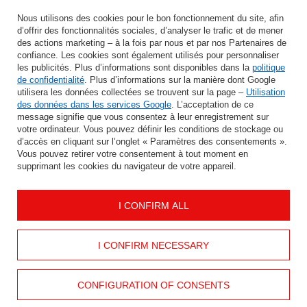
Saisissez votre adresse e-mail
Nous utilisons des cookies pour le bon fonctionnement du site, afin
d’offrir des fonctionnalités sociales, d’analyser le trafic et de mener
J'accepte le traitement de mes données personnelles aux fins et dans le cadre du service Newsletter dans la rubrique
des actions marketing – à la fois par nous et par nos Partenaires de
confiance. Les cookies sont également utilisés pour personnaliser
les publicités. Plus d’informations sont disponibles dans la
politique
ÉCONOMISER
de confidentialité
. Plus d’informations sur la manière dont Google
utilisera les données collectées se trouvent sur la page –
Utilisation
des données dans les services Google
. L’acceptation de ce
message signifie que vous consentez à leur enregistrement sur
votre ordinateur. Vous pouvez définir les conditions de stockage ou
AIDER
d’accès en cliquant sur l’onglet « Paramètres des consentements ».
Vous pouvez retirer votre consentement à tout moment en
supprimant les cookies du navigateur de votre appareil.
INFORMATION
I CONFIRM ALL
MON COMPTE
CONTACTEZ
I CONFIRM NECESSARY
CONFIGURATION OF CONSENTS