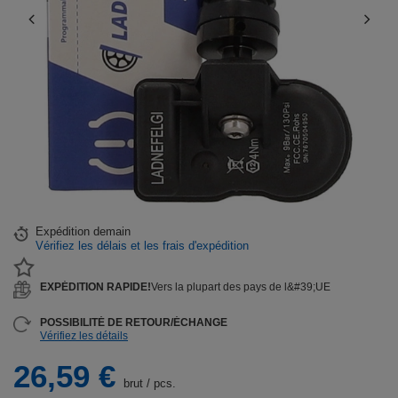
Expédition
demain
Vérifiez les délais et les frais d'expédition
EXPÉDITION RAPIDE!
Vers la plupart des pays de l&#39;UE
POSSIBILITÉ DE RETOUR/ÉCHANGE
Vérifiez les détails
26,59 €
brut
/
pcs.