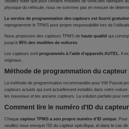
Veuillez noter que pour certains modèles de véhicules fabriqués 
physique du véhicule, nous ne sommes pas en mesure de déterminer
Le service de programmation des capteurs est fourni gratuitem
reprogrammer le TPMS pour propre responsabilité lors de l'utilisat
Nous proposons des capteurs TPMS de
haute qualité
qui corresp
jusqu'à
95% des modèles de voitures
.
Les capteurs sont
programmés à l'aide d'appareils AUTEL
. Il 
originaux.
Méthode de programmation du capteur p
La méthode de programmation recommandée pour VW Passat produi
capteurs actuels qui sont actuellement installés dans votre voitur
les nouveaux et les anciens capteurs. La solution parfaite pour re
Comment lire le numéro d'ID du capteu
Chaque
capteur TPMS a son propre numéro d'ID unique
. Pour
veuillez nous envoyer l'ID du capteur spécifique, et dans le cas d