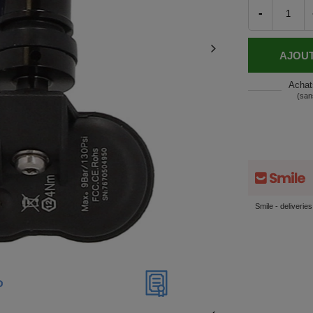
-
AJOUT
Achat
(san
Smile - deliverie