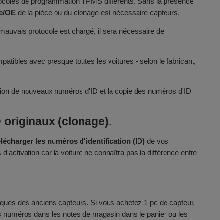
otocoles de programmation TPMS différents. Sans la présence
ie/OE
de la pièce ou du clonage est nécessaire capteurs.
e mauvais protocole est chargé, il sera nécessaire de
atibles avec presque toutes les voitures - selon le fabricant,
bution de nouveaux numéros d'ID et la copie des numéros d'ID
originaux (clonage).
élécharger les numéros d'identification (ID)
de vos
activation car la voiture ne connaîtra pas la différence entre
ques des anciens capteurs. Si vous achetez 1 pc de capteur,
les numéros dans les notes de magasin dans le panier ou les