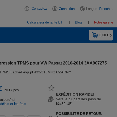
Contactez
Langue:
French
Connexion
Calculateur de jante ET
Blog
Notre galerie
0,00 €
 pression TPMS pour VW Passat 2010-2014 3AA907275
 TPMS LadneFelgi.pl 433/315MHz CZARNY
€
brut
/
pcs.
EXPÉDITION RAPIDE!
Vers la plupart des pays de
aujourd'hui
l&#39;UE
 délais et les frais
n
POSSIBILITÉ DE RETOUR/