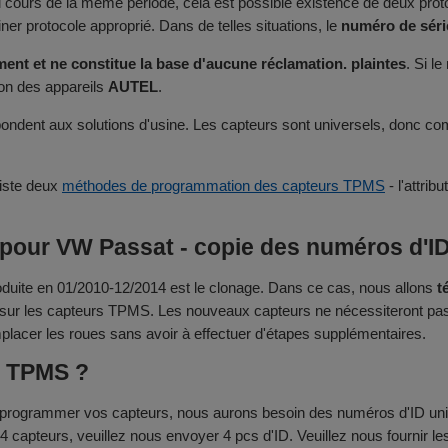
au cours de la même période, cela est possible existence de deux pr
 protocole approprié. Dans de telles situations, le
numéro de sér
ent et ne constitue la base d'aucune réclamation. plaintes
. Si l
ion des appareils
AUTEL
.
ondent aux solutions d'usine. Les capteurs sont universels, donc comp
existe deux
méthodes de programmation des capteurs TPMS
- l'attri
our VW Passat - copie des numéros d'ID 
te en 01/2010-12/2014 est le clonage. Dans ce cas, nous allons
t
e sur les capteurs TPMS. Les nouveaux capteurs ne nécessiteront pas d'
mplacer les roues sans avoir à effectuer d'étapes supplémentaires.
r TPMS ?
 programmer vos capteurs, nous aurons besoin des numéros d'ID uni
e 4 capteurs, veuillez nous envoyer 4 pcs d'ID. Veuillez nous fournir 