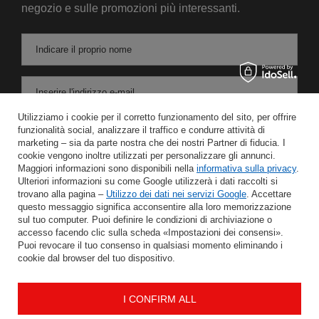
negozio e sulle promozioni più interessanti.
Indicare il proprio nome
Inserire l'indirizzo e-mail
Utilizziamo i cookie per il corretto funzionamento del sito, per offrire
Acconsento al trattamento dei miei dati personali per le finalità e l'ambito di applicazione del servizio di Newsletter nel
funzionalità social, analizzare il traffico e condurre attività di
marketing – sia da parte nostra che dei nostri Partner di fiducia. I
cookie vengono inoltre utilizzati per personalizzare gli annunci.
RISPARMIARE
Maggiori informazioni sono disponibili nella
informativa sulla privacy
.
Ulteriori informazioni su come Google utilizzerà i dati raccolti si
trovano alla pagina –
Utilizzo dei dati nei servizi Google
. Accettare
questo messaggio significa acconsentire alla loro memorizzazione
sul tuo computer. Puoi definire le condizioni di archiviazione o
AIUTO
accesso facendo clic sulla scheda «Impostazioni dei consensi».
Puoi revocare il tuo consenso in qualsiasi momento eliminando i
cookie dal browser del tuo dispositivo.
IL MIO CONTO
I CONFIRM ALL
INFORMAZIONE