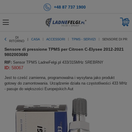
+48 87 737 1900
DI
CASA
ACCESSORI
TPMS - SERVIZI
SENSORE DI PRESS
RITORNO
Sensore di pressione TPMS per Citroen C-Elysee 2012-2021
9802003680
RIF:
Sensor TPMS LadneFelgi.pl 433/315MHz SREBRNY
ID:
58067
Jest to cześć zamienna, programowalna i wysyłana jako produkt
gotowy do zamontowania. Urządzenie działa na częstotliwości 433 MHz
- pasuje do większości Europejskich Aut