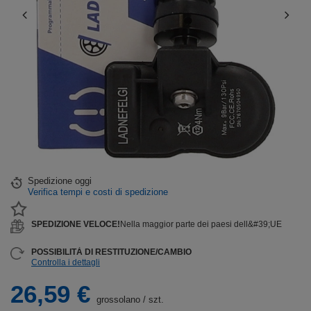
Spedizione
oggi
Verifica tempi e costi di spedizione
SPEDIZIONE VELOCE!
Nella maggior parte dei paesi dell&#39;UE
POSSIBILITÀ DI RESTITUZIONE/CAMBIO
Controlla i dettagli
26,59 €
grossolano
/
szt.