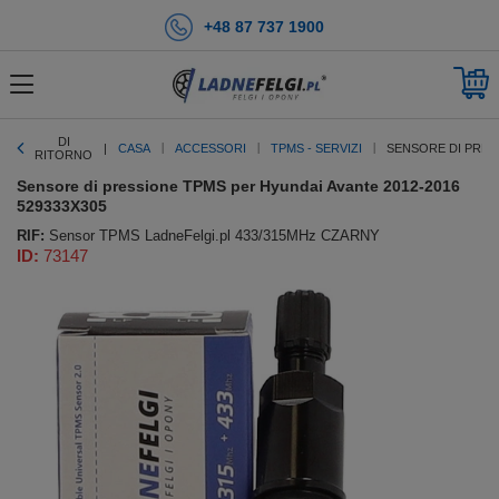
+48 87 737 1900
DI
CASA
ACCESSORI
TPMS - SERVIZI
SENSORE DI PRESS
RITORNO
Sensore di pressione TPMS per Hyundai Avante 2012-2016
529333X305
RIF:
Sensor TPMS LadneFelgi.pl 433/315MHz CZARNY
ID:
73147