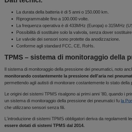
Dati tecnici.
La durata della batteria è di 5 anni o 150.000 km.
Riprogrammabile fino a 100.000 volte.
La frequenza operativa è di 433MHz (Europa) o 315MHz (U
Possibilità di sostituire solo la valvola, senza dover sostitu
Le valvole dei sensori sono protette da anodizzazione.
Conforme agli standard FCC, CE, RoHs.
TPMS – sistema di monitoraggio della p
Il sistema di monitoraggio della pressione dei pneumatici, noto a
monitorando costantemente la pressione dell'aria nei pneumat
permettendo agli autisti di monitorare costantemente lo stato della 
Le origini dei sistemi TPMS risalgono ai primi anni '80, quando i pr
un sistema di monitoraggio della pressione dei pneumatici fu
la Po
che utilizzano sensori senza fili.
L'introduzione di sistemi TPMS obbligatori deriva da regolamenti l
essere dotati di sistemi TPMS dal 2014.