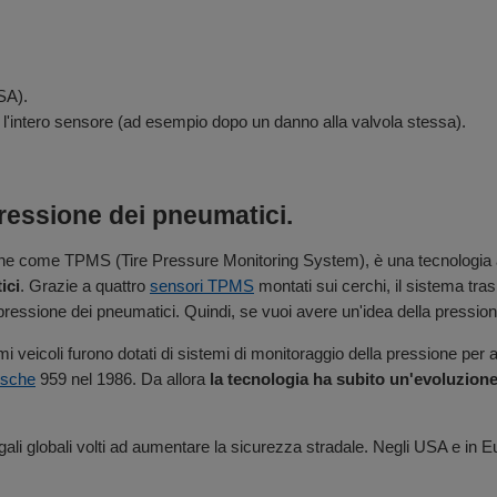
SA).
ire l'intero sensore (ad esempio dopo un danno alla valvola stessa).
ressione dei pneumatici.
nche come TPMS (Tire Pressure Monitoring System), è una tecnologia 
ici
. Grazie a quattro
sensori TPMS
montati sui cerchi, il sistema tr
pressione dei pneumatici. Quindi, se vuoi avere un'idea della pressione 
imi veicoli furono dotati di sistemi di monitoraggio della pressione pe
rsche
959 nel 1986. Da allora
la tecnologia ha subito un'evoluzione
egali globali volti ad aumentare la sicurezza stradale. Negli USA e i