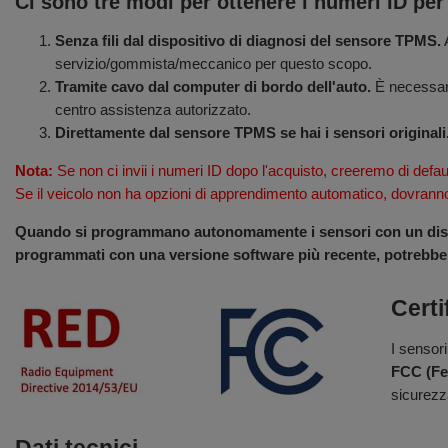
Ci sono tre modi per ottenere i numeri ID per
Senza fili dal dispositivo di diagnosi del sensore TPMS.
A
servizio/gommista/meccanico per questo scopo.
Tramite cavo dal computer di bordo dell'auto.
È necessario
centro assistenza autorizzato.
Direttamente dal sensore TPMS se hai i sensori originali
Nota:
Se non ci invii i numeri ID dopo l'acquisto, creeremo di defau
Se il veicolo non ha opzioni di apprendimento automatico, dovrann
Quando si programmano autonomamente i sensori con un dispos
programmati con una versione software più recente, potrebber
Certi
I sensori
FCC (Fe
sicurezza