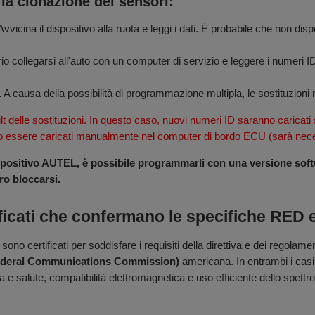
 la clonazione dei sensori:
vvicina il dispositivo alla ruota e leggi i dati. È probabile che non disp
 collegarsi all'auto con un computer di servizio e leggere i numeri ID 
.
A causa della possibilità di programmazione multipla, le sostituzioni
lt delle sostituzioni. In questo caso, nuovi numeri ID saranno caricati 
o essere caricati manualmente nel computer di bordo ECU (sarà necess
itivo AUTEL, è possibile programmarli con una versione softwa
o bloccarsi.
ficati che confermano le specifiche RED
 sono certificati per soddisfare i requisiti della direttiva e dei regolam
deral Communications Commission)
americana. In entrambi i casi, 
 e salute, compatibilità elettromagnetica e uso efficiente dello spettro