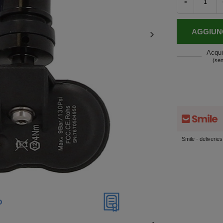
-
AGGIUN
Acqui
(sen
Smile - deliverie