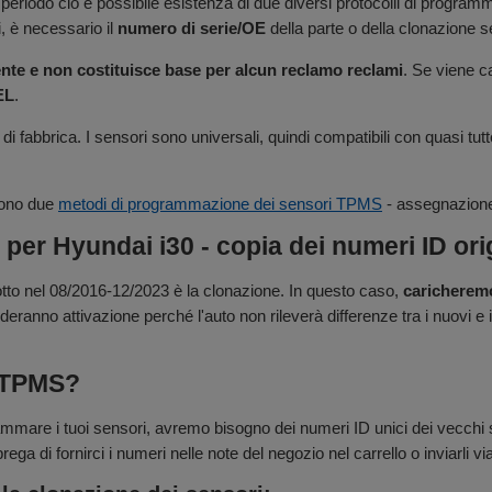
sso periodo ciò è possibile esistenza di due diversi protocolli di prog
i, è necessario il
numero di serie/OE
della parte o della clonazione s
ente e non costituisce base per alcun reclamo reclami
. Se viene c
EL
.
 di fabbrica. I sensori sono universali, quindi compatibili con quasi tutt
sono due
metodi di programmazione dei sensori TPMS
- assegnazione 
r Hyundai i30 - copia dei numeri ID orig
to nel 08/2016-12/2023 è la clonazione. In questo caso,
caricheremo
deranno attivazione perché l'auto non rileverà differenze tra i nuovi e 
e TPMS?
mmare i tuoi sensori, avremo bisogno dei numeri ID unici dei vecchi se
ega di fornirci i numeri nelle note del negozio nel carrello o inviarli vi