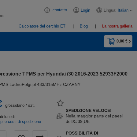
contatto
Lingua:
Italian
Login
:00
Calcolatore del cerchio ET
Blog
La nostra galleria
0,00 €
pressione TPMS per Hyundai i30 2016-2023 52933F2000
PMS LadneFelgi.pl 433/315MHz CZARNY
€
grossolano
/
szt.
SPEDIZIONE VELOCE!
Nella maggior parte dei paesi
e
di lunedi
dell&#39;UE
pi e costi di spedizione
POSSIBILITÀ DI