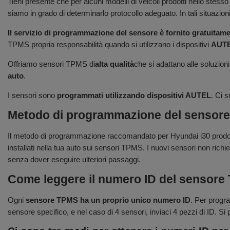
Tieni presente che per alcuni modelli di veicoli prodotti nello ste
siamo in grado di determinarlo protocollo adeguato. In tali situazion
Il servizio di programmazione del sensore è fornito gratuitam
TPMS propria responsabilità quando si utilizzano i dispositivi
AUT
Offriamo sensori TPMS di
alta qualità
che si adattano alle soluzioni
auto
.
I sensori sono
programmati utilizzando dispositivi AUTEL
. Ci 
Metodo di programmazione del sensore pe
Il metodo di programmazione raccomandato per Hyundai i30 prodot
installati nella tua auto sui sensori TPMS. I nuovi sensori non richie
senza dover eseguire ulteriori passaggi.
Come leggere il numero ID del sensor
Ogni
sensore TPMS ha un proprio unico numero ID
. Per progra
sensore specifico, e nel caso di 4 sensori, inviaci 4 pezzi di ID. Si pr