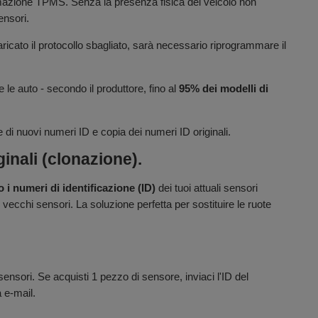
rammazione TPMS. Senza la presenza fisica del veicolo non
ensori.
aricato il protocollo sbagliato, sarà necessario riprogrammare il
e le auto - secondo il produttore, fino al
95% dei modelli di
di nuovi numeri ID e copia dei numeri ID originali.
inali (clonazione).
 i numeri di identificazione (ID)
dei tuoi attuali sensori
i vecchi sensori. La soluzione perfetta per sostituire le ruote
nsori. Se acquisti 1 pezzo di sensore, inviaci l'ID del
a e-mail.