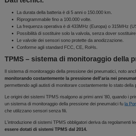
Dati tecnici.
La durata della batteria è di 5 anni o 150.000 km.
Riprogrammabile fino a 100.000 volte.
La frequenza operativa è di 433MHz (Europa) o 315MHz (U
Possibilità di sostituire solo la valvola, senza dover sostitu
Le valvole dei sensori sono protette da anodizzazione.
Conforme agli standard FCC, CE, RoHs.
TPMS – sistema di monitoraggio della p
Il sistema di monitoraggio della pressione dei pneumatici, noto a
monitorando costantemente la pressione dell'aria nei pneumat
permettendo agli autisti di monitorare costantemente lo stato della 
Le origini dei sistemi TPMS risalgono ai primi anni '80, quando i pr
un sistema di monitoraggio della pressione dei pneumatici fu
la Po
che utilizzano sensori senza fili.
L'introduzione di sistemi TPMS obbligatori deriva da regolamenti l
essere dotati di sistemi TPMS dal 2014.