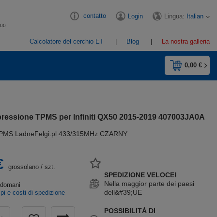
contatto
Lingua:
Italian
Login
:00
Calcolatore del cerchio ET
Blog
La nostra galleria
0,00 €
pressione TPMS per Infiniti QX50 2015-2019 407003JA0A
PMS LadneFelgi.pl 433/315MHz CZARNY
€
grossolano
/
szt.
SPEDIZIONE VELOCE!
Nella maggior parte dei paesi
e
domani
dell&#39;UE
pi e costi di spedizione
POSSIBILITÀ DI