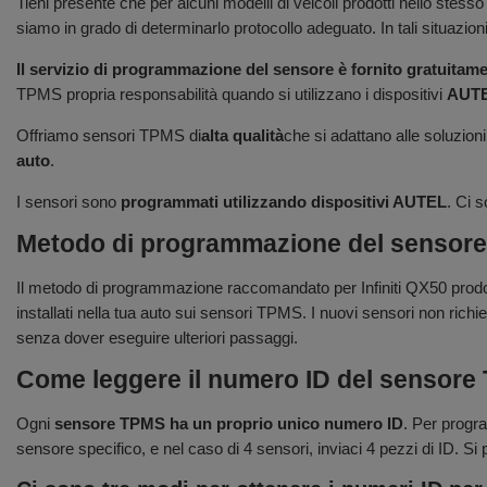
Tieni presente che per alcuni modelli di veicoli prodotti nello ste
siamo in grado di determinarlo protocollo adeguato. In tali situazion
Il servizio di programmazione del sensore è fornito gratuitam
TPMS propria responsabilità quando si utilizzano i dispositivi
AUT
Offriamo sensori TPMS di
alta qualità
che si adattano alle soluzioni
auto
.
I sensori sono
programmati utilizzando dispositivi AUTEL
. Ci 
Metodo di programmazione del sensore pe
Il metodo di programmazione raccomandato per Infiniti QX50 prodo
installati nella tua auto sui sensori TPMS. I nuovi sensori non richie
senza dover eseguire ulteriori passaggi.
Come leggere il numero ID del sensor
Ogni
sensore TPMS ha un proprio unico numero ID
. Per progra
sensore specifico, e nel caso di 4 sensori, inviaci 4 pezzi di ID. Si pr