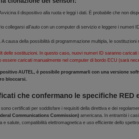
 la clonazione dei sensori:
vvicina il dispositivo alla ruota e leggi i dati. È probabile che non disp
 collegarsi all'auto con un computer di servizio e leggere i numeri ID 
.
A causa della possibilità di programmazione multipla, le sostituzioni
lt delle sostituzioni. In questo caso, nuovi numeri ID saranno caricati 
o essere caricati manualmente nel computer di bordo ECU (sarà necess
itivo AUTEL, è possibile programmarli con una versione softwa
o bloccarsi.
ficati che confermano le specifiche RED
 sono certificati per soddisfare i requisiti della direttiva e dei regolam
deral Communications Commission)
americana. In entrambi i casi, 
 e salute, compatibilità elettromagnetica e uso efficiente dello spettro