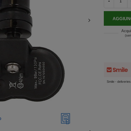
-
AGGIUN
Acqui
(sen
Smile - deliverie