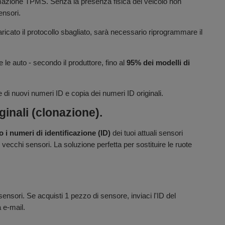
rammazione TPMS. Senza la presenza fisica del veicolo non
ensori.
aricato il protocollo sbagliato, sarà necessario riprogrammare il
e le auto - secondo il produttore, fino al
95% dei modelli di
di nuovi numeri ID e copia dei numeri ID originali.
inali (clonazione).
 i numeri di identificazione (ID)
dei tuoi attuali sensori
i vecchi sensori. La soluzione perfetta per sostituire le ruote
nsori. Se acquisti 1 pezzo di sensore, inviaci l'ID del
a e-mail.