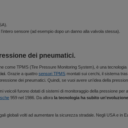
SA).
ire l'intero sensore (ad esempio dopo un danno alla valvola stessa).
ressione dei pneumatici.
nche come TPMS (Tire Pressure Monitoring System), è una tecnologia 
ici
. Grazie a quattro
sensori TPMS
montati sui cerchi, il sistema tr
pressione dei pneumatici. Quindi, se vuoi avere un'idea della pressione 
imi veicoli furono dotati di sistemi di monitoraggio della pressione pe
rsche
959 nel 1986. Da allora
la tecnologia ha subito un'evoluzione
egali globali volti ad aumentare la sicurezza stradale. Negli USA e i