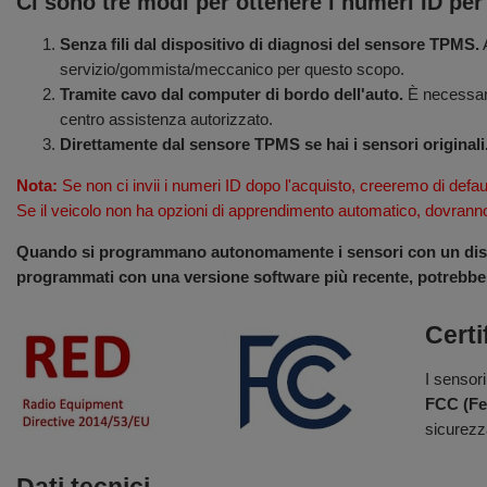
Ci sono tre modi per ottenere i numeri ID per
Senza fili dal dispositivo di diagnosi del sensore TPMS.
A
servizio/gommista/meccanico per questo scopo.
Tramite cavo dal computer di bordo dell'auto.
È necessario
centro assistenza autorizzato.
Direttamente dal sensore TPMS se hai i sensori originali
Nota:
Se non ci invii i numeri ID dopo l'acquisto, creeremo di defau
Se il veicolo non ha opzioni di apprendimento automatico, dovrann
Quando si programmano autonomamente i sensori con un dispos
programmati con una versione software più recente, potrebber
Certi
I sensori
FCC (Fe
sicurezza