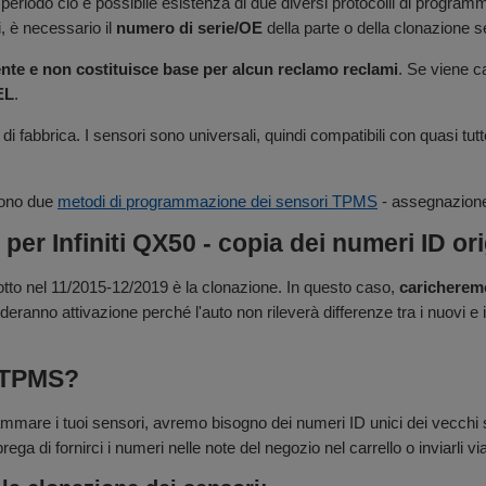
sso periodo ciò è possibile esistenza di due diversi protocolli di prog
i, è necessario il
numero di serie/OE
della parte o della clonazione s
ente e non costituisce base per alcun reclamo reclami
. Se viene c
EL
.
 di fabbrica. I sensori sono universali, quindi compatibili con quasi tutt
sono due
metodi di programmazione dei sensori TPMS
- assegnazione 
r Infiniti QX50 - copia dei numeri ID orig
tto nel 11/2015-12/2019 è la clonazione. In questo caso,
caricheremo
deranno attivazione perché l'auto non rileverà differenze tra i nuovi e 
e TPMS?
mmare i tuoi sensori, avremo bisogno dei numeri ID unici dei vecchi se
ega di fornirci i numeri nelle note del negozio nel carrello o inviarli vi