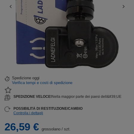
Spedizione
oggi
Verifica tempi e costi di spedizione
SPEDIZIONE VELOCE!
Nella maggior parte dei paesi dell&#39;UE
POSSIBILITÀ DI RESTITUZIONE/CAMBIO
Controlla i dettagli
26,59 €
grossolano
/
szt.