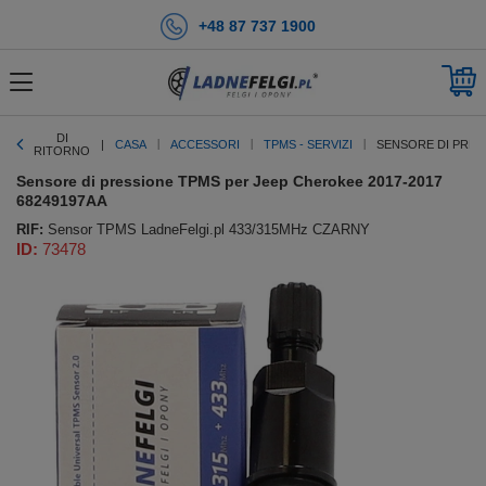
+48 87 737 1900
DI
CASA
ACCESSORI
TPMS - SERVIZI
SENSORE DI PRES
RITORNO
Sensore di pressione TPMS per Jeep Cherokee 2017-2017
68249197AA
RIF:
Sensor TPMS LadneFelgi.pl 433/315MHz CZARNY
ID:
73478