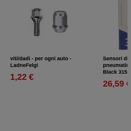
viti/dadi - per ogni auto -
Sensori di
LadneFelgi
pneumatici
Black 315+
1,22 €
26,59 