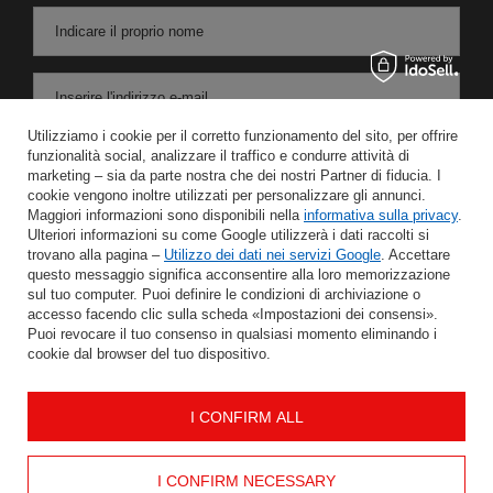
Indicare il proprio nome
Inserire l'indirizzo e-mail
Utilizziamo i cookie per il corretto funzionamento del sito, per offrire
Acconsento al trattamento dei miei dati personali per le finalità e l'ambito di applicazione del servizio di Newsletter nel
funzionalità social, analizzare il traffico e condurre attività di
marketing – sia da parte nostra che dei nostri Partner di fiducia. I
cookie vengono inoltre utilizzati per personalizzare gli annunci.
RISPARMIARE
Maggiori informazioni sono disponibili nella
informativa sulla privacy
.
Ulteriori informazioni su come Google utilizzerà i dati raccolti si
trovano alla pagina –
Utilizzo dei dati nei servizi Google
. Accettare
questo messaggio significa acconsentire alla loro memorizzazione
sul tuo computer. Puoi definire le condizioni di archiviazione o
AIUTO
accesso facendo clic sulla scheda «Impostazioni dei consensi».
Puoi revocare il tuo consenso in qualsiasi momento eliminando i
cookie dal browser del tuo dispositivo.
IL MIO CONTO
I CONFIRM ALL
INFORMAZIONE
CONTATTO
I CONFIRM NECESSARY