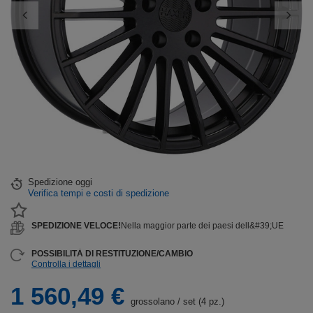
Spedizione
oggi
Verifica tempi e costi di spedizione
SPEDIZIONE VELOCE!
Nella maggior parte dei paesi dell&#39;UE
POSSIBILITÀ DI RESTITUZIONE/CAMBIO
Controlla i dettagli
1 560,49 €
grossolano
/
set (4 pz.)