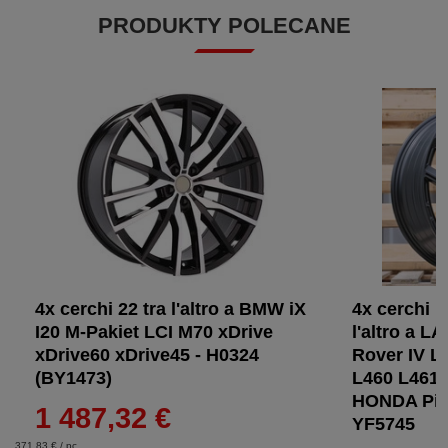
PRODUKTY POLECANE
4x cerchi 22 tra l'altro a BMW iX
4x cerchi i
I20 M-Pakiet LCI M70 xDrive
l'altro a 
xDrive60 xDrive45 - H0324
Rover IV L
(BY1473)
L460 L461 
HONDA Pilo
1 487,32 €
YF5745
371,83 € / pc.