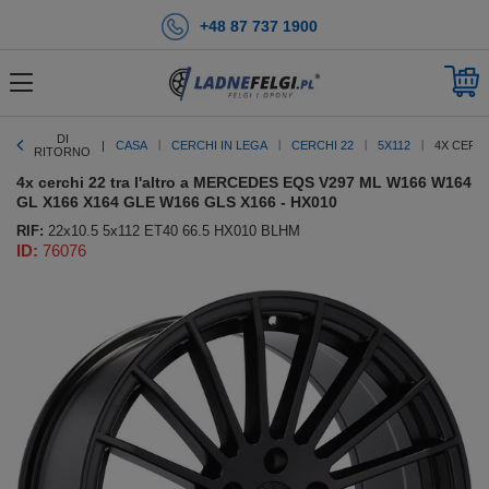
+48 87 737 1900
DI
CASA
CERCHI IN LEGA
CERCHI 22
5X112
4X CERCH
RITORNO
4x cerchi 22 tra l'altro a MERCEDES EQS V297 ML W166 W164
GL X166 X164 GLE W166 GLS X166 - HX010
RIF:
22x10.5 5x112 ET40 66.5 HX010 BLHM
ID:
76076