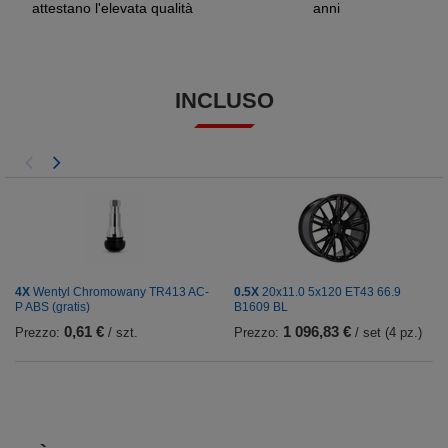
attestano l'elevata qualità
anni
INCLUSO
4X
Wentyl Chromowany TR413 AC-
0.5X
20x11.0 5x120 ET43 66.9
P ABS (gratis)
B1609 BL
0,61 €
1 096,83 €
Prezzo:
/ szt.
Prezzo:
/ set (4 pz.)