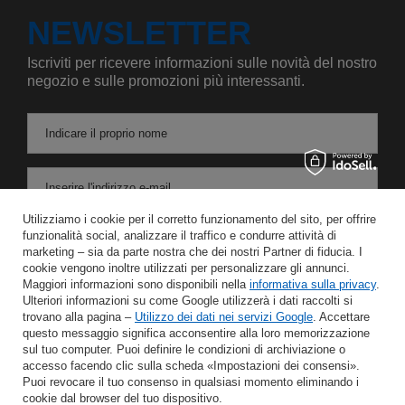
NEWSLETTER
Iscriviti per ricevere informazioni sulle novità del nostro
negozio e sulle promozioni più interessanti.
Indicare il proprio nome
Inserire l'indirizzo e-mail
Utilizziamo i cookie per il corretto funzionamento del sito, per offrire
Acconsento al trattamento dei miei dati personali per le finalità e l'ambito di applicazione del servizio di Newsletter nel
funzionalità social, analizzare il traffico e condurre attività di
marketing – sia da parte nostra che dei nostri Partner di fiducia. I
cookie vengono inoltre utilizzati per personalizzare gli annunci.
RISPARMIARE
Maggiori informazioni sono disponibili nella
informativa sulla privacy
.
Ulteriori informazioni su come Google utilizzerà i dati raccolti si
trovano alla pagina –
Utilizzo dei dati nei servizi Google
. Accettare
questo messaggio significa acconsentire alla loro memorizzazione
sul tuo computer. Puoi definire le condizioni di archiviazione o
AIUTO
accesso facendo clic sulla scheda «Impostazioni dei consensi».
Puoi revocare il tuo consenso in qualsiasi momento eliminando i
cookie dal browser del tuo dispositivo.