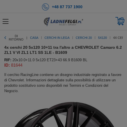
+48 87 737 1900
DI
CASA
CERCHI IN LEGA
CERCHI 20
5X120
4X CERCH
RITORNO
4x cerchi 20 5x120 10+11 tra l'altro a CHEVROLET Camaro 6.2
ZL1 V VI ZL1 LT1 SS 1LE - B1609
RIF:
20x10.0+11.0 5x120 ET23+43 66.9 B1609 BL
ID:
81644
Il cerchio RacingLine contiene un disegno industriale registrato a favore
di Chevrolet. Informazioni dettagliate sulla possibilità di utilizzare un
prodotto sostitutivo sono disponibili nei Termini e Condizioni del
Negozio.