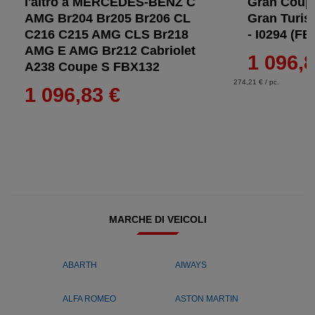
l'altro a MERCEDES-BENZ C
Gran Coup
AMG Br204 Br205 Br206 CL
Gran Turis
C216 C215 AMG CLS Br218
- I0294 (FB
AMG E AMG Br212 Cabriolet
1 096,8
A238 Coupe S FBX132
274,21 € / pc.
1 096,83 €
MARCHE DI VEICOLI
ABARTH
AIWAYS
ALFA ROMEO
ASTON MARTIN