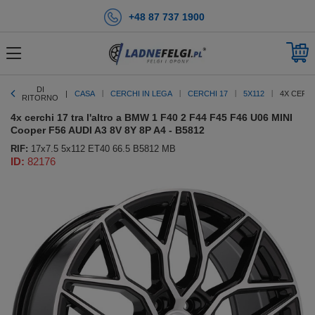
+48 87 737 1900
DI
CASA
CERCHI IN LEGA
CERCHI 17
5X112
4X CERCH
RITORNO
4x cerchi 17 tra l'altro a BMW 1 F40 2 F44 F45 F46 U06 MINI
Cooper F56 AUDI A3 8V 8Y 8P A4 - B5812
RIF:
17x7.5 5x112 ET40 66.5 B5812 MB
ID:
82176