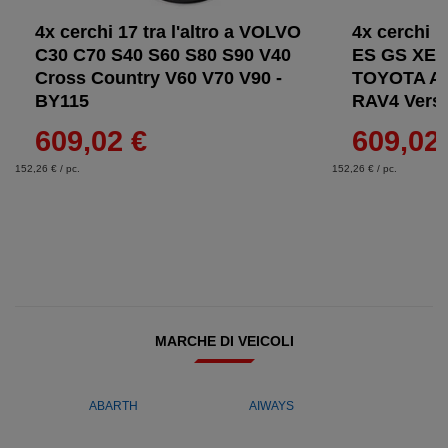
4x cerchi 17 tra l'altro a VOLVO
4x cerchi 1
C30 C70 S40 S60 S80 S90 V40
ES GS XE2
Cross Country V60 V70 V90 -
TOYOTA Av
BY115
RAV4 Verso
609,02 €
609,02
152,26 € / pc.
152,26 € / pc.
MARCHE DI VEICOLI
ABARTH
AIWAYS