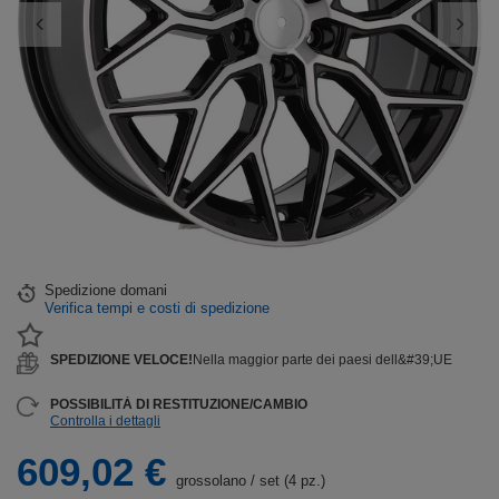
Spedizione
domani
Verifica tempi e costi di spedizione
SPEDIZIONE VELOCE!
Nella maggior parte dei paesi dell&#39;UE
POSSIBILITÀ DI RESTITUZIONE/CAMBIO
Controlla i dettagli
609,02 €
grossolano
/
set (4 pz.)