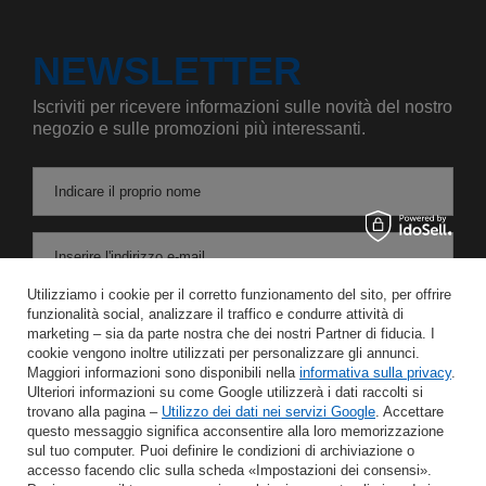
NEWSLETTER
Iscriviti per ricevere informazioni sulle novità del nostro
negozio e sulle promozioni più interessanti.
Indicare il proprio nome
Inserire l'indirizzo e-mail
Utilizziamo i cookie per il corretto funzionamento del sito, per offrire
Acconsento al trattamento dei miei dati personali per le finalità e l'ambito di applicazione del servizio di Newsletter nel
funzionalità social, analizzare il traffico e condurre attività di
marketing – sia da parte nostra che dei nostri Partner di fiducia. I
cookie vengono inoltre utilizzati per personalizzare gli annunci.
RISPARMIARE
Maggiori informazioni sono disponibili nella
informativa sulla privacy
.
Ulteriori informazioni su come Google utilizzerà i dati raccolti si
trovano alla pagina –
Utilizzo dei dati nei servizi Google
. Accettare
questo messaggio significa acconsentire alla loro memorizzazione
sul tuo computer. Puoi definire le condizioni di archiviazione o
AIUTO
accesso facendo clic sulla scheda «Impostazioni dei consensi».