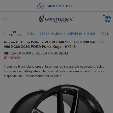
+48 87 737 1900
DI
CASA
CERCHI IN LEGA
CERCHI 19
5X108
4X CERCH
RITORNO
4x cerchi 19 tra l'altro a VOLVO S40 S60 S80 II S90 V40 V60
V90 XC60 XC90 FORD Puma Kuga - HX045
RIF:
19x8.0 5x108 ET42 63.4 HX045 BLHM
ID:
82328
Il cerchio RacingLine presenta un design industriale riservato a Volvo.
Informazioni dettagliate sulla possibilità di utilizzare un sostituto sono
disponibili nel Regolamento del negozio