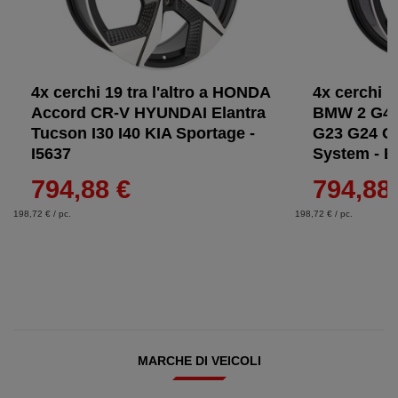
4x cerchi 19 tra l'altro a HONDA
4x cerchi 19
Accord CR-V HYUNDAI Elantra
BMW 2 G42
Tucson I30 I40 KIA Sportage -
G23 G24 G
I5637
System - B
794,88 €
794,88
198,72 € / pc.
198,72 € / pc.
MARCHE DI VEICOLI