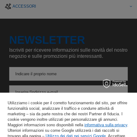
ACCESSORI
NEWSLETTER
Iscriviti per ricevere informazioni sulle novità del nostro
negozio e sulle promozioni più interessanti.
Indicare il proprio nome
Inserire l'indirizzo e-mail
Utilizziamo i cookie per il corretto funzionamento del sito, per offrire
Acconsento al trattamento dei miei dati personali per le finalità e l'ambito di applicazione del servizio di Newsletter nel
funzionalità social, analizzare il traffico e condurre attività di
marketing – sia da parte nostra che dei nostri Partner di fiducia. I
cookie vengono inoltre utilizzati per personalizzare gli annunci.
RISPARMIARE
Maggiori informazioni sono disponibili nella
informativa sulla privacy
.
Ulteriori informazioni su come Google utilizzerà i dati raccolti si
trovano alla pagina –
Utilizzo dei dati nei servizi Google
. Accettare