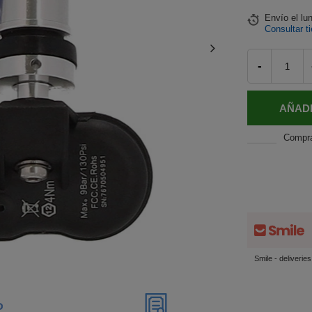
Envío
el lu
Consultar t
-
AÑADI
Compr
Smile - deliverie