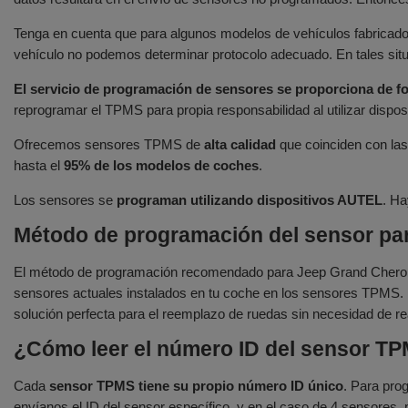
Tenga en cuenta que para algunos modelos de vehículos fabricados
vehículo no podemos determinar protocolo adecuado. En tales sit
El servicio de programación de sensores se proporciona de fo
reprogramar el TPMS para propia responsabilidad al utilizar dispos
Ofrecemos sensores TPMS de
alta calidad
que coinciden con las 
hasta el
95% de los modelos de coches
.
Los sensores se
programan utilizando dispositivos AUTEL
. H
Método de programación del sensor para
El método de programación recomendado para Jeep Grand Cheroke
sensores actuales instalados en tu coche en los sensores TPMS. L
solución perfecta para el reemplazo de ruedas sin necesidad de re
¿Cómo leer el número ID del sensor T
Cada
sensor TPMS tiene su propio número ID único
. Para pro
envíanos el ID del sensor específico, y en el caso de 4 sensores, p