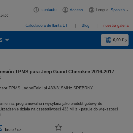
contacto
Lengua:
Spanish
Acceso
- 14:00
Calculadora de llanta ET
Blog
nuestra galeria
S
0,00 €
resión TPMS para Jeep Grand Cherokee 2016-2017
B
nsor TPMS LadneFelgi.pl 433/315MHz SREBRNY
amienna, programowalna i wysyłana jako produkt gotowy do
rządzenie działa na częstotliwości 433 MHz - pasuje do większości
t
€
bruto
/
szt.