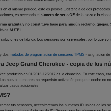
 en el mismo período, esto es posible Existencia de dos protocolos 
uaciones, es necesario el
número de serie/OE
de la pieza o la clona
rma gratuita y no constituye base para ningún reclamo. quejas
.
itivos
AUTEL
.
soluciones de fábrica. Los sensores son universales, por lo que son 
ay dos
métodos de programación de sensores TPMS
- asignación de
 Jeep Grand Cherokee - copia de los núm
e producido en 01/2016-12/2017 es la clonación. En este caso,
ca
os nuevos sensores no requerirán activación porque el coche no nota
alizar pasos adicionales.
PMS?
gramar tus sensores, necesitaremos los números ID únicos de los sen
or favor envíanos 4 piezas de ID. Proporciona los números en las nota