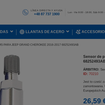
LÍNEA DIRECTA Y AYUDA
Lun - Vie 8:00 - 18:00, Sáb 9:00 
+48 87 737 1900
ADAS
LLANTAS DE ACERO
ACCESORIO
S PARA JEEP GRAND CHEROKEE 2016-2017 68252493AB
Sensor de p
68252493A
ÁRBITRO:
Se
ID:
70210
Jest to cześć z
zamontowania. U
Europejskich Au
26,59 