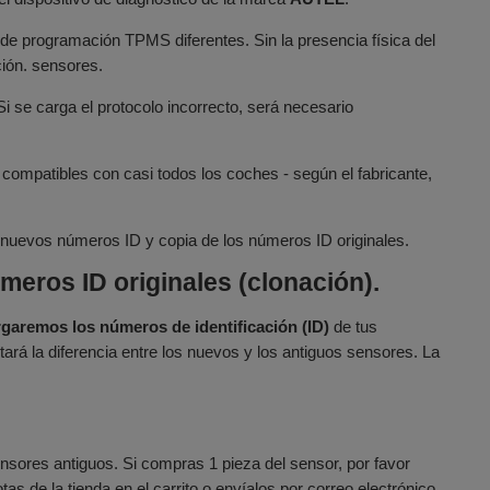
de programación TPMS diferentes. Sin la presencia física del
ción. sensores.
 Si se carga el protocolo incorrecto, será necesario
compatibles con casi todos los coches - según el fabricante,
 nuevos números ID y copia de los números ID originales.
eros ID originales (clonación).
rgaremos los números de identificación (ID)
de tus
rá la diferencia entre los nuevos y los antiguos sensores. La
sores antiguos. Si compras 1 pieza del sensor, por favor
s de la tienda en el carrito o envíalos por correo electrónico.