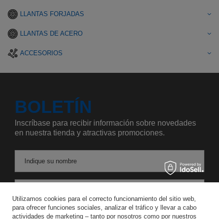
LLANTAS FORJADAS
LLANTAS DE ACERO
ACCESORIOS
BOLETÍN
Inscríbase para recibir información sobre novedades
en nuestra tienda y atractivas promociones.
Indique su nombre
Introduzca su dirección de correo electrónico
Utilizamos cookies para el correcto funcionamiento del sitio web,
para ofrecer funciones sociales, analizar el tráfico y llevar a cabo
Acepto el tratamiento de mis datos personales para los fines y en el ámbito del servicio Newsletter en el
actividades de marketing – tanto por nosotros como por nuestros