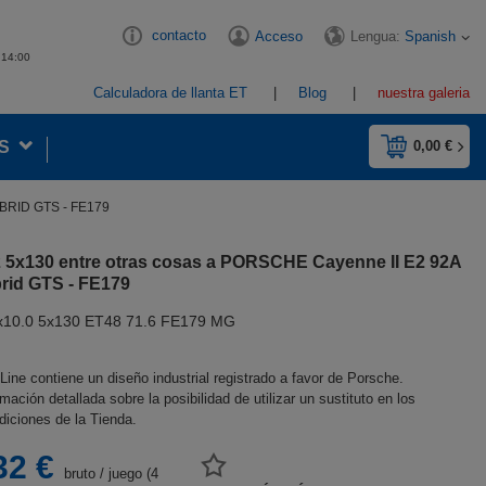
contacto
Lengua:
Spanish
Acceso
- 14:00
Calculadora de llanta ET
Blog
nuestra galeria
S
0,00 €
RID GTS - FE179
22 5x130 entre otras cosas a PORSCHE Cayenne II E2 92A
rid GTS - FE179
x10.0 5x130 ET48 71.6 FE179 MG
Line contiene un diseño industrial registrado a favor de Porsche.
mación detallada sobre la posibilidad de utilizar un sustituto en los
iciones de la Tienda.
32 €
bruto
/
juego (4