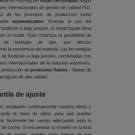
 aleación RacingLine
están certificadas
según
res internacionales de gestión de calidad ISO.
ía de los procesos de producción están
mente
automatizados
. Gracias al uso del
undición a baja presión, el metal líquido llena
ión el molde. Esto minimiza la posibilidad de
n de burbujas de aire, que afectan
te la resistencia del material. Las tecnologías
de fundición a baja presión, combinadas con
res internacionales de la industria automotriz,
a producción de
productos fiables
– llantas de
cingLine de alta calidad.
ntía de ajuste
s ampliando continuamente nuestra oferta y
izando la base de datos para que puedas
rar fácilmente las ruedas adecuadas para tu
de coche. Si encuentras tu modelo en la lista
tía de ajuste", puedes estar seguro de que