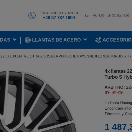
LÍNEA DIRECTA Y AYUDA
Lun - Vie 8:00 - 18:00, Sáb 9:00 
+48 87 737 1900
ADAS
LLANTAS DE ACERO
ACCESORIO
 22 5X130 ENTRE OTRAS COSAS A PORSCHE CAYENNE II E2 92A TURBO S HYB
4x llantas 
Turbo S Hyb
ÁRBITRO:
22
ID:
49906
La llanta Racing
Encontrará infor
Términos y Cond
1 487,