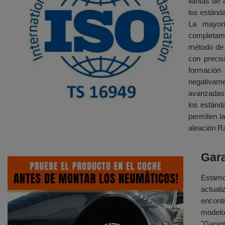
llantas de
los estánda
La mayor
completa
método de f
con precis
formació
negativamen
avanzadas 
los estánda
permiten l
aleación Ra
Gara
Estamo
actual
encont
modelo 
"Garan