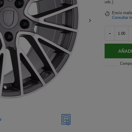
uds.)
Envío
mañ
Consultar t
-
AÑADI
Compr