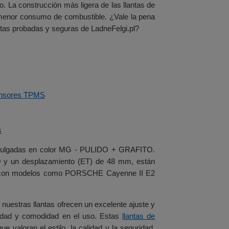
o. La construcción más ligera de las llantas de
y menor consumo de combustible. ¿Vale la pena
ntas probadas y seguras de LadneFelgi.pl?
nsores TPMS
s
2 pulgadas en color MG - PULIDO + GRAFITO.
130 y un desplazamiento (ET) de 48 mm, están
ción con modelos como PORSCHE Cayenne II E2
 nuestras llantas ofrecen un excelente ajuste y
ridad y comodidad en el uso. Estas
llantas de
e valoran el estilo, la calidad y la seguridad.