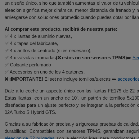
un diseño único, sino que también aumentas el valor de tu vehícul
aleación significa mejor dinámica, menor distancia de frenado 
arriesgarse con soluciones promedio cuando puedes optar por lla
Al comprar este producto, recibirá de nuestra parte:
✅ 4 x llantas de aluminio nuevas,
✅ 4 x tapas del fabricante,
✅ 4 x anillos de centrado (si es necesario),
✅ 4 x válvulas cromadas
(❌ estos no son sensores TPMS)
➡️
Se
✅ Colgante perfumado
✅ Accesorios en uno de los 4 cartones,
❌ ¡IMPORTANTE!
El set no incluye tornillos/tuercas ➡️
accesorio
Dale a tu coche un aspecto único con las llantas FE179 de 2
Estas llantas, con un ancho de 10", un patrón de tornillos 5x
diseñadas para un ajuste perfecto y se integran a la perfec
92A Turbo S Hybrid GTS.
Gracias a su fabricación precisa y a rigurosas pruebas de calidad,
durabilidad. Compatibles con sensores TPMS, garantizan segu
aleación de 22 pulgadas
son la elección ideal para conductores qu