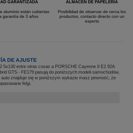
DAD GARANTIZADA
ALMACÉN DE PAPELERÍA
de aluminio están cubiertas
Posibilidad de observar de cerca los
a garantía de 3 años
productos, contacto directo con un
experto
ÍA DE AJUSTE
 22 5x130 entre otras cosas a PORSCHE Cayenne II E2 92A
brid GTS - FE179 pasują do poniższych modeli samochodów,
je auto znajduje się w poniższym wykazie masz pewność, że
opasowane felgi.