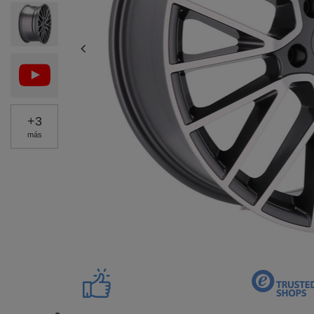
+
3
más