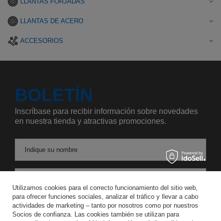
LLANTAS FORJADAS
LLANTAS DE ACERO
ACCESORIOS
BOLETÍN
Inscríbase para recibir información sobre novedades
en nuestra tienda y atractivas promociones.
Indique su nombre
Introduzca su dirección de correo electrónico
Utilizamos cookies para el correcto funcionamiento del sitio web,
para ofrecer funciones sociales, analizar el tráfico y llevar a cabo
Acepto el tratamiento de mis datos personales para los fines y en el ámbito del servicio Newsletter en el
actividades de marketing – tanto por nosotros como por nuestros
Socios de confianza. Las cookies también se utilizan para