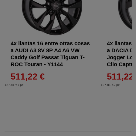
4x llantas 16 entre otras cosas
4x llantas 
a AUDI A3 8V 8P A4 A6 VW
a DACIA D
Caddy Golf Passat Tiguan T-
Jogger Lo
ROC Touran - Y1144
Clio Captur
511,22 €
511,22
127,81 € / pc.
127,81 € / pc.