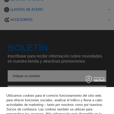
LLANTAS DE ACERO
ACCESORIOS
BOLETÍN
Inscríbase para recibir información sobre novedades
en nuestra tienda y atractivas promociones.
Indique su nombre
Introduzca su dirección de correo electrónico
Utilizamos cookies para el correcto funcionamiento del sitio web,
para ofrecer funciones sociales, analizar el tráfico y llevar a cabo
Acepto el tratamiento de mis datos personales para los fines y en el ámbito del servicio Newsletter en el
actividades de marketing – tanto por nosotros como por nuestros
Socios de confianza. Las cookies también se utilizan para
personalizar los anuncios. Más información está disponible en la