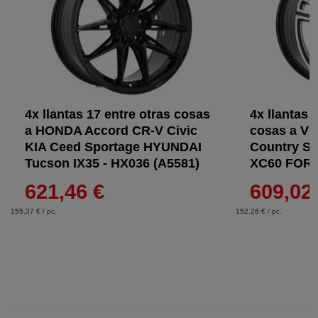
4x llantas 17 entre otras cosas
4x llantas 
a HONDA Accord CR-V Civic
cosas a V
KIA Ceed Sportage HYUNDAI
Country S9
Tucson IX35 - HX036 (A5581)
XC60 FORD
621,46 €
609,02
155,37 € / pc.
152,26 € / pc.