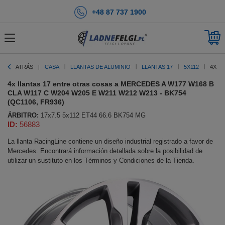
+48 87 737 1900
ATRÁS
CASA
LLANTAS DE ALUMINIO
LLANTAS 17
5X112
4X L
4x llantas 17 entre otras cosas a MERCEDES A W177 W168 B
CLA W117 C W204 W205 E W211 W212 W213 - BK754
(QC1106, FR936)
ÁRBITRO:
17x7.5 5x112 ET44 66.6 BK754 MG
ID:
56883
La llanta RacingLine contiene un diseño industrial registrado a favor de
Mercedes. Encontrará información detallada sobre la posibilidad de
utilizar un sustituto en los Términos y Condiciones de la Tienda.