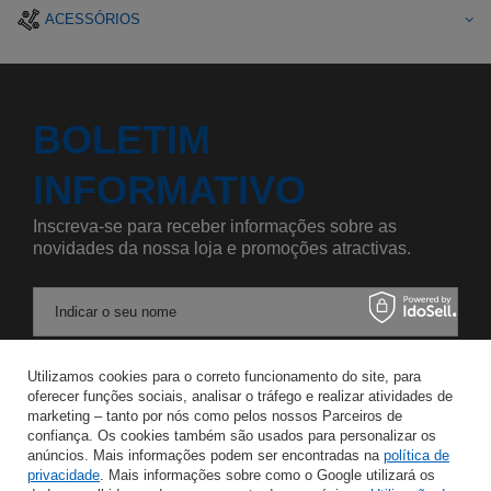
ACESSÓRIOS
BOLETIM
INFORMATIVO
Inscreva-se para receber informações sobre as
novidades da nossa loja e promoções atractivas.
Indicar o seu nome
Utilizamos cookies para o correto funcionamento do site, para
Introduza o seu endereço de correio eletrónico
oferecer funções sociais, analisar o tráfego e realizar atividades de
marketing – tanto por nós como pelos nossos Parceiros de
Concordo com o tratamento dos meus dados pessoais para os fins e o âmbito do serviço de Newsletter no
confiança. Os cookies também são usados para personalizar os
anúncios. Mais informações podem ser encontradas na
política de
privacidade
. Mais informações sobre como o Google utilizará os
GUARDAR