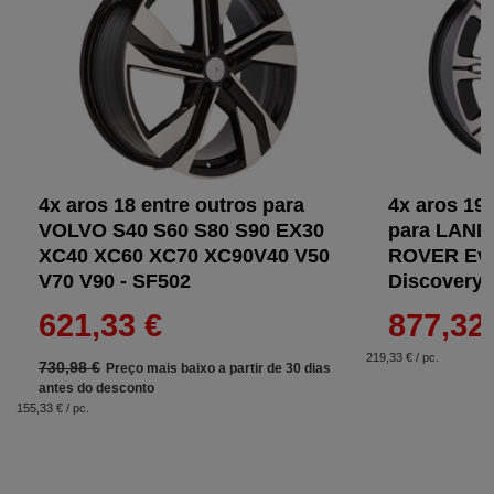
4x aros 18 entre outros para
4x aros 19
VOLVO S40 S60 S80 S90 EX30
para LAND
XC40 XC60 XC70 XC90V40 V50
ROVER Evoq
V70 V90 - SF502
Discovery 
621,33 €
877,32
219,33 € / pc.
730,98 €
Preço mais baixo a partir de 30 dias
antes do desconto
155,33 € / pc.