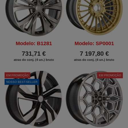
Modelo: B1281
Modelo: SP0001
731,71 €
7 197,80 €
atras do conj. (4 un.) bruto
atras do conj. (4 un.) bruto
EM PROMOÇÃO
EM PROMOÇÃO
NOSSO BEST-SELLER