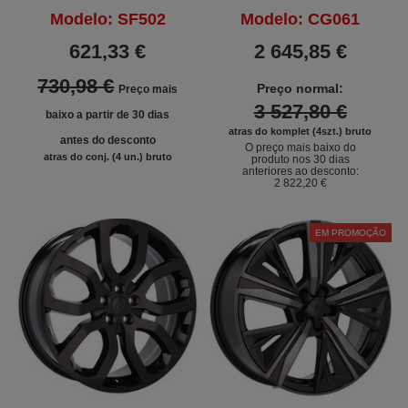
Modelo: SF502
Modelo: CG061
621,33 €
2 645,85 €
730,98 €
Preço normal:
Preço mais
3 527,80 €
baixo a partir de 30 dias
atras do komplet (4szt.) bruto
antes do desconto
O preço mais baixo do
atras do conj. (4 un.) bruto
produto nos 30 dias
anteriores ao desconto:
2 822,20 €
EM PROMOÇÃO