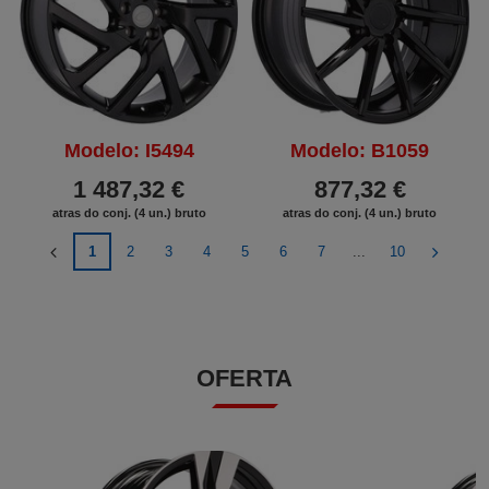
Modelo: I5494
Modelo: B1059
1 487,32 €
877,32 €
atras do conj. (4 un.) bruto
atras do conj. (4 un.) bruto
1
2
3
4
5
6
7
...
10
OFERTA