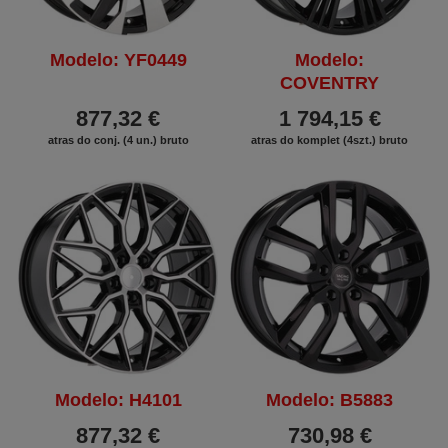
Modelo: YF0449
Modelo:
COVENTRY
877,32 €
1 794,15 €
atras do conj. (4 un.) bruto
atras do komplet (4szt.) bruto
Modelo: H4101
Modelo: B5883
877,32 €
730,98 €