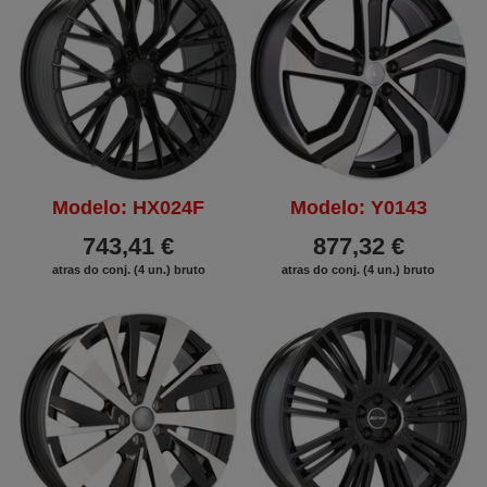
Modelo: HX024F
Modelo: Y0143
743,41 €
877,32 €
atras do conj. (4 un.) bruto
atras do conj. (4 un.) bruto