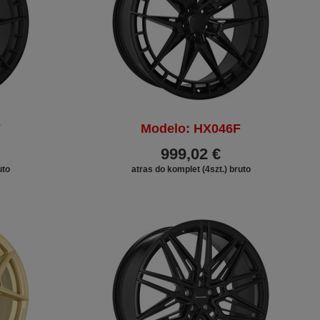
F
Modelo: HX046F
999,02 €
uto
atras do komplet (4szt.) bruto