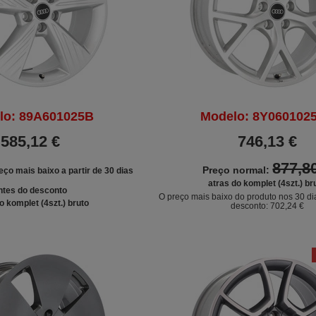
lo: 89A601025B
Modelo: 8Y060102
585,12 €
746,13 €
877,8
Preço normal:
eço mais baixo a partir de 30 dias
atras do komplet (4szt.) br
ntes do desconto
O preço mais baixo do produto nos 30 di
o komplet (4szt.) bruto
desconto:
702,24 €