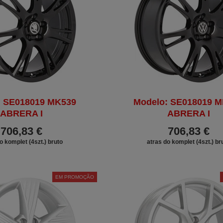
: SE018019 MK539
Modelo: SE018019 
ABRERA I
ABRERA I
706,83 €
706,83 €
o komplet (4szt.) bruto
atras do komplet (4szt.) br
EM PROMOÇÃO