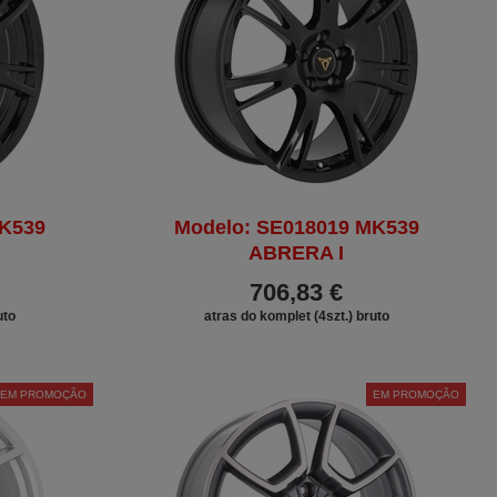
MK539
Modelo: SE018019 MK539
ABRERA I
706,83 €
uto
atras do komplet (4szt.) bruto
EM PROMOÇÃO
EM PROMOÇÃO