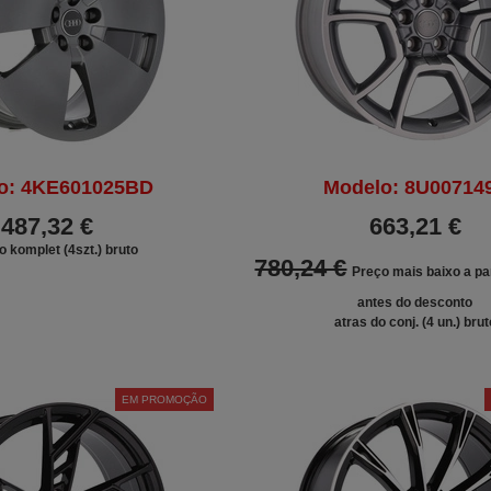
o: 4KE601025BD
Modelo: 8U00714
487,32 €
663,21 €
o komplet (4szt.) bruto
780,24 €
Preço mais baixo a par
antes do desconto
atras do conj. (4 un.) brut
EM PROMOÇÃO