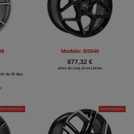
99
Modelo: B5540
877,32 €
atras do conj. (4 un.) bruto
tir de 30 dias
o
EM PROMOÇÃO
EM PROMOÇÃO