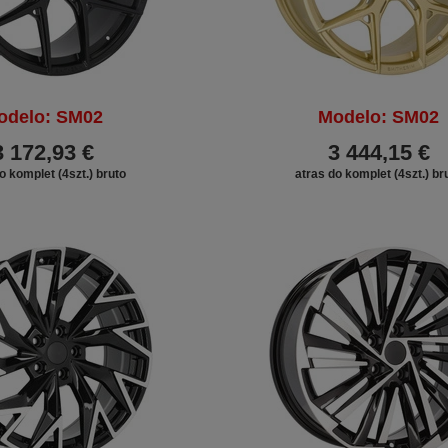
odelo: SM02
Modelo: SM02
3 172,93 €
3 444,15 €
o komplet (4szt.) bruto
atras do komplet (4szt.) br