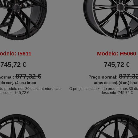
odelo: I5611
Modelo: H5060
745,72 €
745,72 €
877,32 €
877,3
normal:
Preço normal:
 do conj. (4 un.) bruto
atras do conj. (4 un.) brut
do produto nos 30 dias anteriores ao
O preço mais baixo do produto nos 30 di
esconto:
745,72 €
desconto:
745,72 €