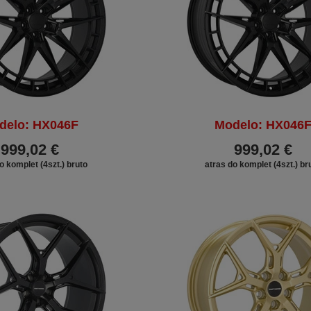
delo: HX046F
Modelo: HX046
999,02 €
999,02 €
o komplet (4szt.) bruto
atras do komplet (4szt.) br