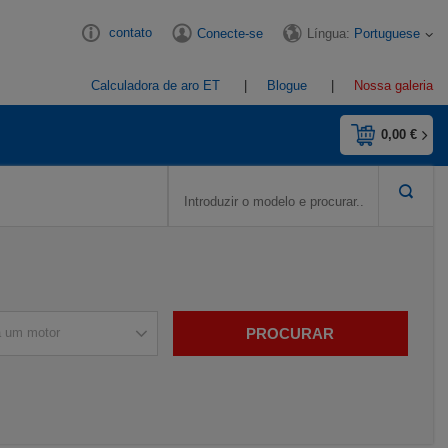
contato
Língua:
Portuguese
Conecte-se
Calculadora de aro ET
Blogue
Nossa galeria
0,00 €
PROCURAR
a um motor