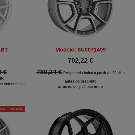
5BT
Modelo: 8U0071499
702,22 €
0 €
780,24 €
Preço mais baixo a partir de 30 dias
uto
antes do desconto
as anteriores ao
atras do conj. (4 un.) bruto
EM PROMOÇÃO