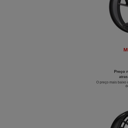
M
Preço 
atras
O preço mais baixo 
d