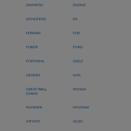
DAIHATSU
DODGE
DONGFENG
DS
FERRARI
FIAT
FISKER
FORD
FORTHING
GEELY
GENESIS
GMC
GREAT WALL
HONDA
(GWM)
HUMMER
HYUNDAI
INFINITI
ISUZU