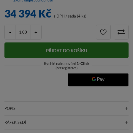
Zkontrolujte podrobnosti
34 394 Kč
s DPH
/
sada (4 ks)
-
+
PŘIDAT DO KOŠÍKU
Rychlé nakupování
1-Click
(bez registrace)
POPIS
RÁFEK SEDÍ