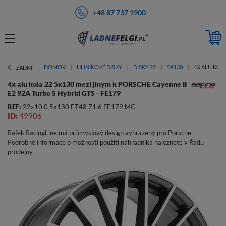
+48 87 737 1900
DOMOV
HLINÍKOVÉ DISKY
DISKY 22
5X130
4X ALU KOLA
ZADNÍ
4x alu kola 22 5x130 mezi jiným k PORSCHE Cayenne II
E2 92A Turbo S Hybrid GTS - FE179
REF:
22x10.0 5x130 ET48 71.6 FE179 MG
ID:
49906
Ráfek RacingLine má průmyslový design vyhrazený pro Porsche.
Podrobné informace o možnosti použití náhradníka naleznete v Řádu
prodejny