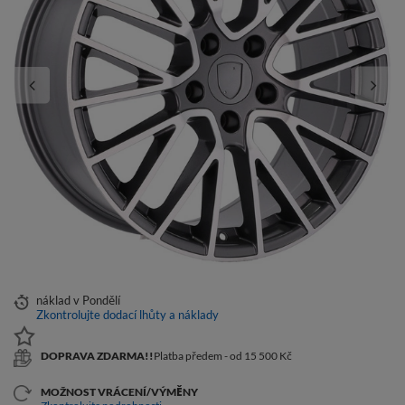
náklad
v Pondělí
Zkontrolujte dodací lhůty a náklady
DOPRAVA ZDARMA!!
Platba předem - od 15 500 Kč
MOŽNOST VRÁCENÍ/VÝMĚNY