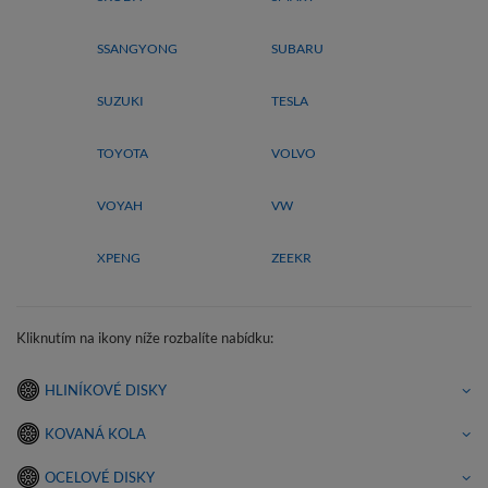
SSANGYONG
SUBARU
SUZUKI
TESLA
TOYOTA
VOLVO
VOYAH
VW
XPENG
ZEEKR
Kliknutím na ikony níže rozbalíte nabídku:
HLINÍKOVÉ DISKY
KOVANÁ KOLA
OCELOVÉ DISKY