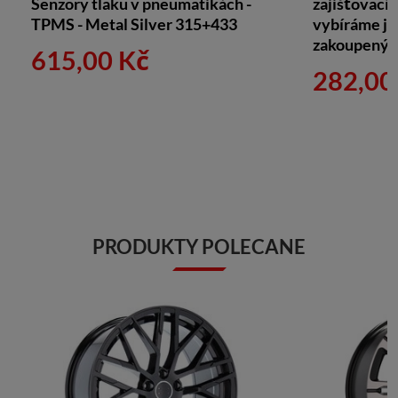
Senzory tlaku v pneumatikách -
zajišťovací 
TPMS - Metal Silver 315+433
vybíráme je 
zakoupeným
615,00 Kč
282,00
PRODUKTY POLECANE