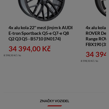
4x alu kola 22'' mezi jiným k AUDI
4x alu kola
E-tron Sportback Q5-e Q7-e Q8
ROVER Defe
Q2 Q3 Q5 - B5710 (IN0174)
Range ROVER
FBX190 (3S
34 394,00 Kč
34 394
8 598,50 Kč / ks
8 598,50 Kč / ks
ZNAČKY VOZIDEL