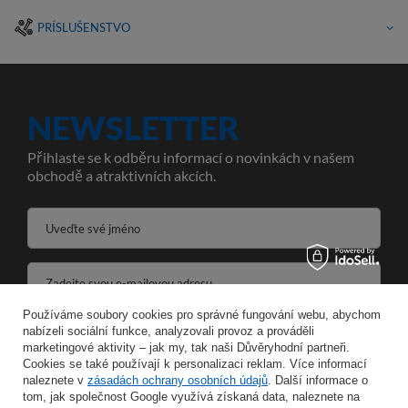
PRÍSLUŠENSTVO
NEWSLETTER
Přihlaste se k odběru informací o novinkách v našem
obchodě a atraktivních akcích.
Uveďte své jméno
Zadejte svou e-mailovou adresu
Používáme soubory cookies pro správné fungování webu, abychom
Souhlasím se zpracováním svých osobních údajů pro účely a v rozsahu služby Newsletter ve formátu
nabízeli sociální funkce, analyzovali provoz a prováděli
marketingové aktivity – jak my, tak naši Důvěryhodní partneři.
Cookies se také používají k personalizaci reklam. Více informací
ULOŽIT
naleznete v
zásadách ochrany osobních údajů
. Další informace o
tom, jak společnost Google využívá získaná data, naleznete na