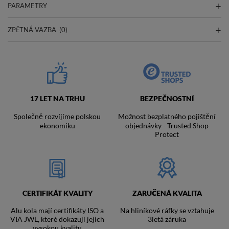
PARAMETRY
ZPĚTNÁ VAZBA
(0)
17 LET NA TRHU
BEZPEČNOSTNÍ
Společně rozvíjíme polskou
Možnost bezplatného pojištění
ekonomiku
objednávky - Trusted Shop
Protect
CERTIFIKÁT KVALITY
ZARUČENÁ KVALITA
Alu kola mají certifikáty ISO a
Na hliníkové ráfky se vztahuje
VIA JWL, které dokazují jejich
3letá záruka
vysokou kvalitu