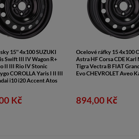
isky 15'' 4x100 SUZUKI
Ocelové ráfky 15 4x100
is Swift III IV Wagon R+
Astra HF Corsa CDE Karl
 II III Rio IV Stonic
Tigra Vectra B FIAT Gran
o COROLLA Yaris I II III
Evo CHEVROLET Aveo Ka
dai i10 i20 Accent Atos
00 Kč
894,00 Kč