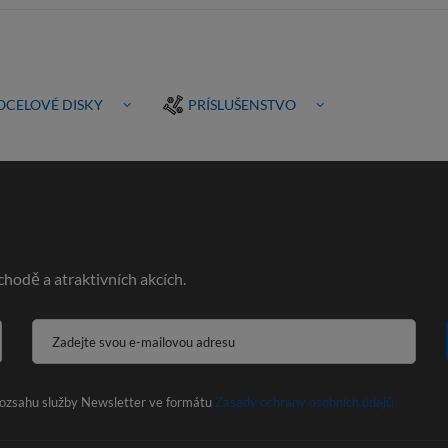
OCELOVÉ DISKY
PRÍSLUŠENSTVO
hodě a atraktivních akcích.
Zadejte svou e-mailovou adresu
 rozsahu služby Newsletter ve formátu
Zásady ochrany osobních údajů