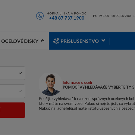
HORKÁ LINKA A POMOC
Po - Pá 8:00 - 18:00, So 9:00 - 
+48 87 737 1900
OCELOVÉ DISKY
PRÍSLUŠENSTVO
Informace o oceli
POMOCÍ VYHLEDÁVAČE VYBERTE TY S
Použijte vyhledávač k nalezení správných ocelových kol p
který máte na svém voze. Pokud si nejste jisti, co vyb
Nákup na ladnefelgi.pl máte jistotu úspěšných a bezpečn
Í