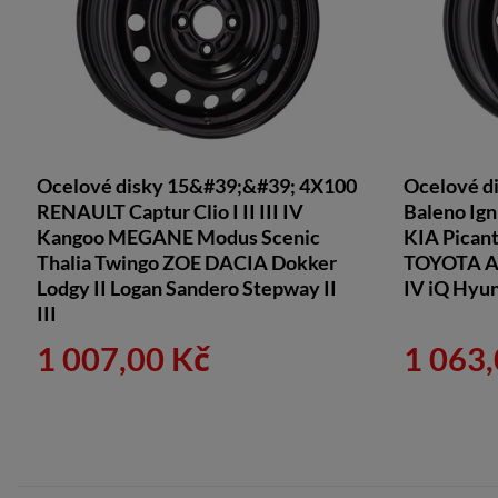
Ocelové disky 15&#39;&#39; 4X100
Ocelové d
RENAULT Captur Clio I II III IV
Baleno Ign
Kangoo MEGANE Modus Scenic
KIA Picanto
Thalia Twingo ZOE DACIA Dokker
TOYOTA Ayg
Lodgy II Logan Sandero Stepway II
IV iQ Hyun
III
1 007,00 Kč
1 063,