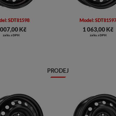
el: SDT81598
Model: SDT8159
 007,00 Kč
1 063,00 Kč
za ks. s DPH
za ks. s DPH
PRODEJ