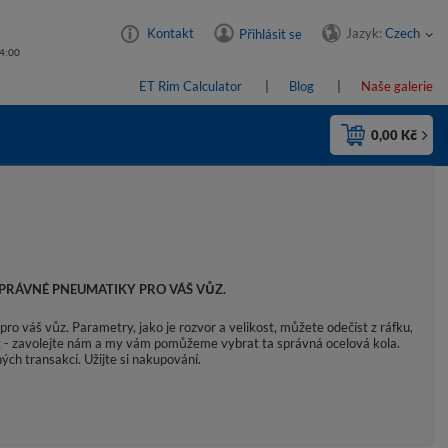
Jazyk:
Czech
Kontakt
Přihlásit se
14:00
ET Rim Calculator
Blog
Naše galerie
0,00 Kč
PRÁVNÉ PNEUMATIKY PRO VÁŠ VŮZ.
ro váš vůz. Parametry, jako je rozvor a velikost, můžete odečíst z ráfku,
rat - zavolejte nám a my vám pomůžeme vybrat ta správná ocelová kola.
ých transakcí. Užijte si nakupování.