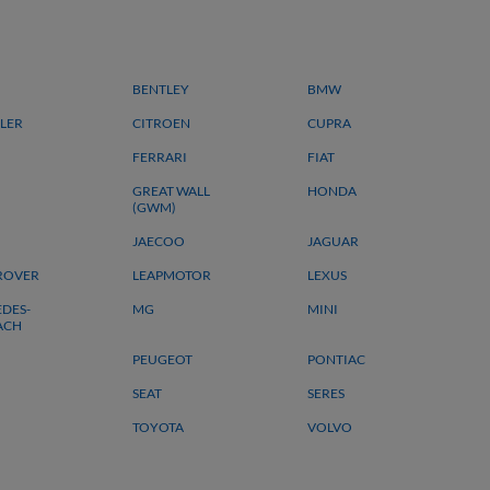
BENTLEY
BMW
LER
CITROEN
CUPRA
FERRARI
FIAT
GREAT WALL
HONDA
(GWM)
JAECOO
JAGUAR
ROVER
LEAPMOTOR
LEXUS
DES-
MG
MINI
ACH
PEUGEOT
PONTIAC
SEAT
SERES
TOYOTA
VOLVO