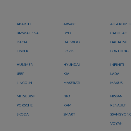
ABARTH
AIWAYS
ALFA ROME
BMW ALPINA
BYD
CADILLAC
DACIA
DAEWOO
DAIHATSU
FISKER
FORD
FORTHING
HUMMER
HYUNDAI
INFINITI
JEEP
KIA
LADA
LINCOLN
MASERATI
MAXUS
MITSUBISHI
NIO
NISSAN
PORSCHE
RAM
RENAULT
SKODA
SMART
SSANGYON
VOYAH