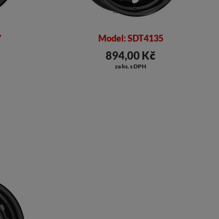
7
Model: SDT4135
894,00 Kč
za ks. s DPH