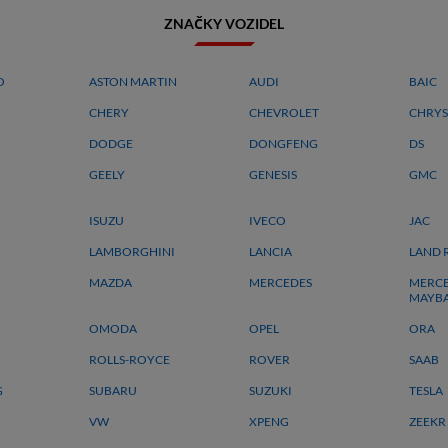
ZNAČKY VOZIDEL
O
ASTON MARTIN
AUDI
BAIC
CHERY
CHEVROLET
CHRYS
DODGE
DONGFENG
DS
GEELY
GENESIS
GMC
ISUZU
IVECO
JAC
LAMBORGHINI
LANCIA
LAND 
MAZDA
MERCEDES
MERCE
MAYB
OMODA
OPEL
ORA
ROLLS-ROYCE
ROVER
SAAB
G
SUBARU
SUZUKI
TESLA
VW
XPENG
ZEEKR