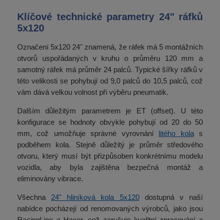
Klíčové technické parametry 24" ráfků
5x120
Označení 5x120 24" znamená, že ráfek má 5 montážních
otvorů uspořádaných v kruhu o průměru 120 mm a
samotný ráfek má průměr 24 palců. Typické šířky ráfků v
této velikosti se pohybují od 9,0 palců do 10,5 palců, což
vám dává velkou volnost při výběru pneumatik.
Dalším důležitým parametrem je ET (offset). U této
konfigurace se hodnoty obvykle pohybují od 20 do 50
mm, což umožňuje správné vyrovnání
litého kola
s
podběhem kola. Stejně důležitý je průměr středového
otvoru, který musí být přizpůsoben konkrétnímu modelu
vozidla, aby byla zajištěna bezpečná montáž a
eliminovány vibrace.
Všechna
24" hliníková kola 5x120
dostupná v naší
nabídce pocházejí od renomovaných výrobců, jako jsou
RacingLine a Haxer, což zaručuje kvalitní zpracování a