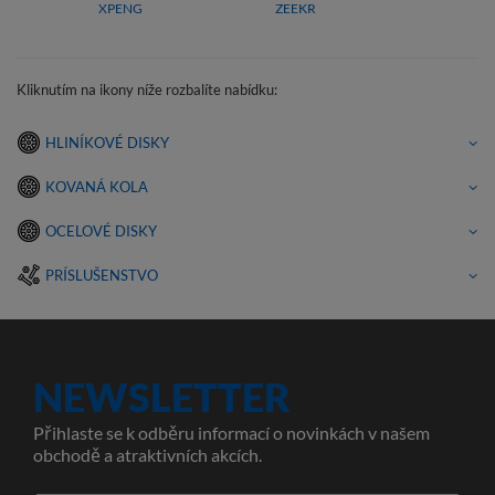
XPENG
ZEEKR
Kliknutím na ikony níže rozbalíte nabídku:
HLINÍKOVÉ DISKY
KOVANÁ KOLA
OCELOVÉ DISKY
PRÍSLUŠENSTVO
NEWSLETTER
Přihlaste se k odběru informací o novinkách v našem
obchodě a atraktivních akcích.