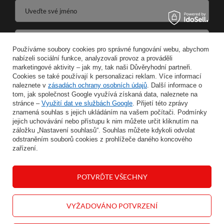
Uveďte své jméno
Zadejte svou e-mailovou adresu
Používáme soubory cookies pro správné fungování webu, abychom
nabízeli sociální funkce, analyzovali provoz a prováděli
Souhlasím se zpracováním svých osobních údajů pro účely a v rozsahu služby Newsletter ve formátu
marketingové aktivity – jak my, tak naši Důvěryhodní partneři.
Cookies se také používají k personalizaci reklam. Více informací
naleznete v
zásadách ochrany osobních údajů
ULOŽIT
. Další informace o
tom, jak společnost Google využívá získaná data, naleznete na
stránce –
Využití dat ve službách Google
. Přijetí této zprávy
znamená souhlas s jejich ukládáním na vašem počítači. Podmínky
jejich uchovávání nebo přístupu k nim můžete určit kliknutím na
záložku „Nastavení souhlasů“. Souhlas můžete kdykoli odvolat
INFORMACE
odstraněním souborů cookies z prohlížeče daného koncového
zařízení.
MŮJ ÚČET
POTVRĎTE VŠECHNY
NÁPOVĚDA
VYŽADOVÁNO POTVRZENÍ
KONTAKT