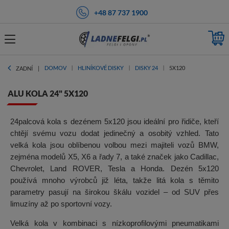
+48 87 737 1900
DOMOV
HLINÍKOVÉ DISKY
DISKY 24
5X120
ZADNÍ
ALU KOLA 24" 5X120
24palcová kola s dezénem 5x120 jsou ideální pro řidiče, kteří
chtějí svému vozu dodat jedinečný a osobitý vzhled. Tato
velká kola jsou oblíbenou volbou mezi majiteli vozů BMW,
zejména modelů X5, X6 a řady 7, a také značek jako Cadillac,
Chevrolet, Land ROVER, Tesla a Honda. Dezén 5x120
používá mnoho výrobců již léta, takže litá kola s těmito
parametry pasují na širokou škálu vozidel – od SUV přes
limuzíny až po sportovní vozy.
Velká kola v kombinaci s nízkoprofilovými pneumatikami