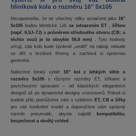
hliníková kola o rozměru 16" 5x105
Nezapomeňte, že ne všechny ráfky označené jako
16"
5x105
budou identické. Liší
se odsazením ET
,
šířkou
(např. 6,5J–7J)
a
průměrem středového otvoru (CB; u
těchto vozů je to obvykle 56,6 mm)
. Tyto hodnoty
určují, zda kolo bude správně „sedět“ na náboji, nebude
se dřít o brzdové třmeny a zachová si správnou
geometrii.
Nabízíme široký výběr
16" kol z lehkých slitin o
rozměru 5x105
s různými rozměry ET, šířkami a
povrchovými úpravami – od klasických elegantních
designů až po dynamické designy crossoverů. Pokud si
budete přát, pomůžeme vám s výběrem
ET, CB a šířky
pro váš konkrétní model a doporučíme vám správný
rozměr pneumatik, abyste zajistili
kompatibilitu,
bezpečnost a skvělý vzhled
.