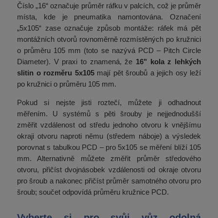
Číslo „16“ označuje průměr ráfku v palcích, což je průměr
místa, kde je pneumatika namontována. Označení
„5x105“ zase označuje způsob montáže: ráfek má pět
montážních otvorů rovnoměrně rozmístěných po kružnici
o průměru 105 mm (toto se nazývá PCD – Pitch Circle
Diameter). V praxi to znamená, že
16" kola z lehkých
slitin o rozměru 5x105
mají pět šroubů a jejich osy leží
po kružnici o průměru 105 mm.
Pokud si nejste jisti roztečí, můžete ji odhadnout
měřením. U systémů s pěti šrouby je nejjednodušší
změřit vzdálenost od středu jednoho otvoru k vnějšímu
okraji otvoru naproti němu (středem náboje) a výsledek
porovnat s tabulkou PCD – pro 5x105 se měření blíží 105
mm. Alternativně můžete změřit průměr středového
otvoru, přičíst dvojnásobek vzdálenosti od okraje otvoru
pro šroub a nakonec přičíst průměr samotného otvoru pro
šroub; součet odpovídá průměru kružnice PCD.
Vyberte si pro svůj vůz odolná