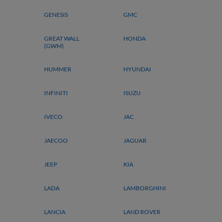
GENESIS
GMC
GREAT WALL
HONDA
(GWM)
HUMMER
HYUNDAI
INFINITI
ISUZU
IVECO
JAC
JAECOO
JAGUAR
JEEP
KIA
LADA
LAMBORGHINI
LANCIA
LAND ROVER