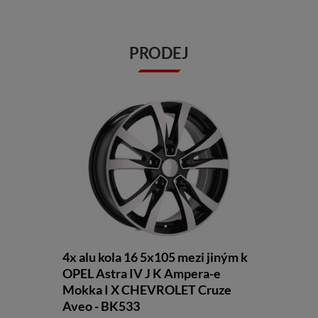
PRODEJ
4x alu kola 16 5x105 mezi jiným k
OPEL Astra IV J K Ampera-e
Mokka I X CHEVROLET Cruze
Aveo - BK533