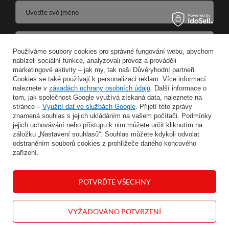
Uveďte své jméno
Zadejte svou e-mailovou adresu
Používáme soubory cookies pro správné fungování webu, abychom
nabízeli sociální funkce, analyzovali provoz a prováděli
Souhlasím se zpracováním svých osobních údajů pro účely a v rozsahu služby Newsletter ve formátu
marketingové aktivity – jak my, tak naši Důvěryhodní partneři.
Cookies se také používají k personalizaci reklam. Více informací
naleznete v
zásadách ochrany osobních údajů
ULOŽIT
. Další informace o
tom, jak společnost Google využívá získaná data, naleznete na
stránce –
Využití dat ve službách Google
. Přijetí této zprávy
znamená souhlas s jejich ukládáním na vašem počítači. Podmínky
jejich uchovávání nebo přístupu k nim můžete určit kliknutím na
záložku „Nastavení souhlasů“. Souhlas můžete kdykoli odvolat
INFORMACE
odstraněním souborů cookies z prohlížeče daného koncového
zařízení.
MŮJ ÚČET
POTVRĎTE VŠECHNY
NÁPOVĚDA
VYŽADOVÁNO POTVRZENÍ
KONTAKT