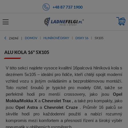
+48 87 737 1900
DOMOV
HLINÍKOVÉ DISKY
DISKY 16
5X105
ZADNÍ
ALU KOLA 16" 5X105
V této sekci najdete vysoce kvalitní 16palcová hliníková kola s
dezénem 5x105 – ideální pro řidiče, kteří chtějí spojit moderní
vzhled vozu s jistým ovládáním a bezproblémovou montáží.
Toto rozteč šroubů je typické pro modely GM, takže se
perfektně hodí pro menší crossovery, jako jsou
Opel
Mokka/Mokka X
a
Chevrolet Trax
, a také pro kompakty, jako
jsou
Opel Astra
a
Chevrolet Cruze
. Průměr 16 palců se
skvěle hodí pro každodenní použití a nabízí rozumný
kompromis mezi komfortem a přesností řízení a široký výběr
pneumatik v oblíbených rozměrech.