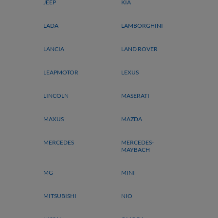
JEEP
KIA
LADA
LAMBORGHINI
LANCIA
LAND ROVER
LEAPMOTOR
LEXUS
LINCOLN
MASERATI
MAXUS
MAZDA
MERCEDES
MERCEDES-
MAYBACH
MG
MINI
MITSUBISHI
NIO