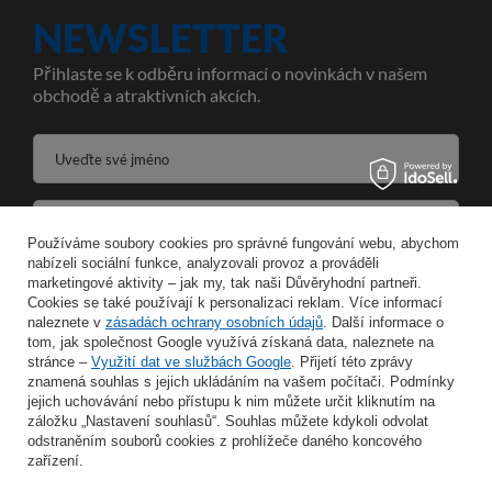
NEWSLETTER
Přihlaste se k odběru informací o novinkách v našem
obchodě a atraktivních akcích.
Uveďte své jméno
Zadejte svou e-mailovou adresu
Používáme soubory cookies pro správné fungování webu, abychom
nabízeli sociální funkce, analyzovali provoz a prováděli
Souhlasím se zpracováním svých osobních údajů pro účely a v rozsahu služby Newsletter ve formátu
marketingové aktivity – jak my, tak naši Důvěryhodní partneři.
Cookies se také používají k personalizaci reklam. Více informací
naleznete v
zásadách ochrany osobních údajů
ULOŽIT
. Další informace o
tom, jak společnost Google využívá získaná data, naleznete na
stránce –
Využití dat ve službách Google
. Přijetí této zprávy
znamená souhlas s jejich ukládáním na vašem počítači. Podmínky
jejich uchovávání nebo přístupu k nim můžete určit kliknutím na
záložku „Nastavení souhlasů“. Souhlas můžete kdykoli odvolat
INFORMACE
odstraněním souborů cookies z prohlížeče daného koncového
zařízení.