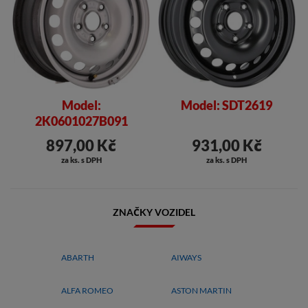
Model:
Model: SDT2619
2K0601027B091
897,00 Kč
931,00 Kč
za ks. s DPH
za ks. s DPH
ZNAČKY VOZIDEL
ABARTH
AIWAYS
ALFA ROMEO
ASTON MARTIN