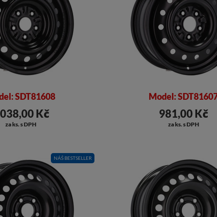
el: SDT81608
Model: SDT8160
 038,00 Kč
981,00 Kč
za ks. s DPH
za ks. s DPH
NÁŠ BESTSELLER