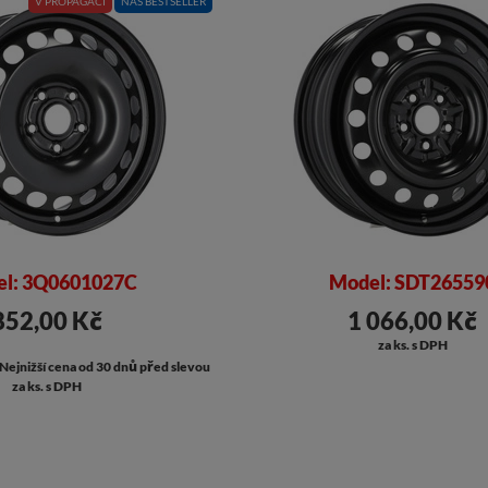
V PROPAGACI
NÁŠ BESTSELLER
l: 3Q0601027C
Model: SDT26559
852,00 Kč
1 066,00 Kč
za ks. s DPH
Nejnižší cena od 30 dnů před slevou
za ks. s DPH