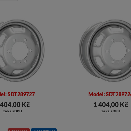
el: SDT289727
Model: SDT28972
 404,00 Kč
1 404,00 Kč
za ks. s DPH
za ks. s DPH