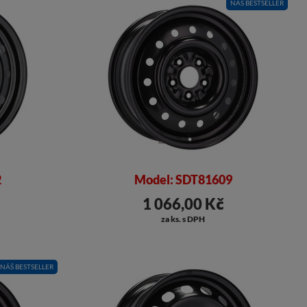
NÁŠ BESTSELLER
2
Model: SDT81609
1 066,00 Kč
za ks. s DPH
NÁŠ BESTSELLER