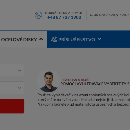
HORKÁ LINKA A POMOC
Po - Pá 8:00 - 18:00, So 9:00 - 
+48 87 737 1900
OCELOVÉ DISKY
PRÍSLUŠENSTVO
Informace o oceli
POMOCÍ VYHLEDÁVAČE VYBERTE TY S
Použijte vyhledávač k nalezení správných ocelových kol p
který máte na svém voze. Pokud si nejste jisti, co vyb
Nákup na ladnefelgi.pl máte jistotu úspěšných a bezpečn
Í