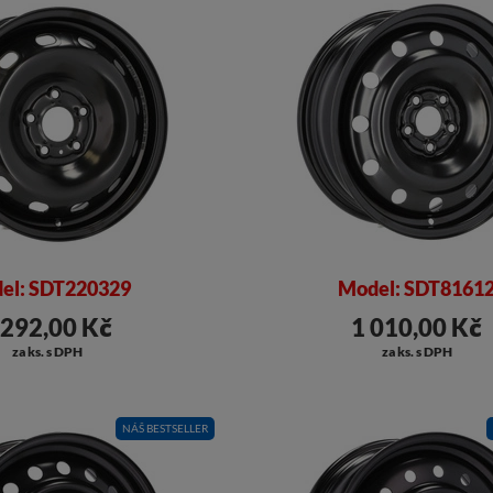
el: SDT220329
Model: SDT8161
 292,00 Kč
1 010,00 Kč
za ks. s DPH
za ks. s DPH
NÁŠ BESTSELLER