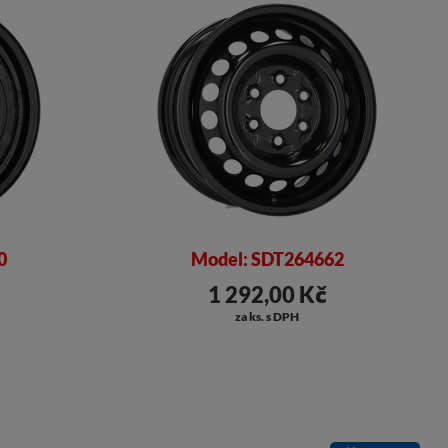
0
Model: SDT264662
1 292,00 Kč
za ks. s DPH