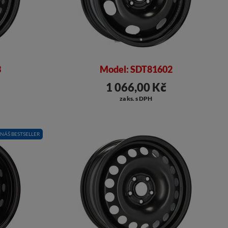
3
Model: SDT81602
1 066,00 Kč
za ks. s DPH
NÁŠ BESTSELLER