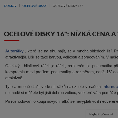
DOMOV
OCELOVÉ DISKY
OCELOVÉ DISKY 16''
OCELOVÉ DISKY 16": NÍZKÁ CENA 
Autoráfky
, které lze na trhu najít, se v mnoha ohledech liší. P
atraktivnější. Liší se také barvou, velikostí a zpracováním. V n
Ocelový i hliníkový ráfek je ráfek, na kterém je pneumatika p
kompromis mezi profilem pneumatiky a rozměrem, např. 16” dostu
atraktivně.
Tyto a mnohé další velikosti ráfků naleznete v našem
interne
obchodě si můžete být jisti dobrou volbou, ve které vám pomůže
Při rozhodování o koupi nových ráfků se nevyplatí volit neověřen
Nejlepší přesnost