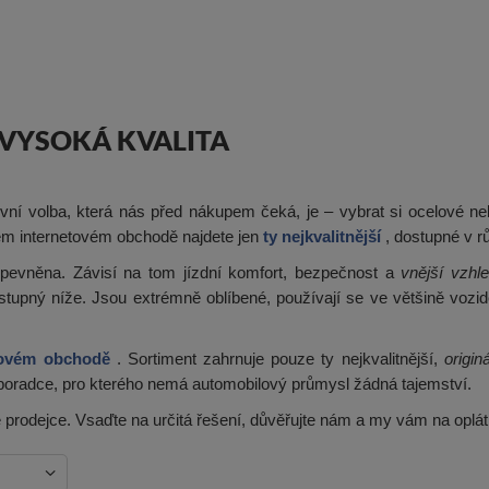
A VYSOKÁ KVALITA
rvní volba, která nás před nákupem čeká, je – vybrat si ocelové neb
ašem internetovém obchodě najdete jen
ty nejkvalitnější
, dostupné v rů
řipevněna. Závisí na tom jízdní komfort, bezpečnost a
vnější vzhle
pný níže. Jsou extrémně oblíbené, používají se ve většině vozidel 
tovém obchodě
. Sortiment zahrnuje pouze ty nejkvalitnější,
originá
 poradce, pro kterého nemá automobilový průmysl žádná tajemství.
é prodejce. Vsaďte na určitá řešení, důvěřujte nám a my vám na oplát