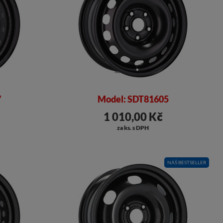
7
Model: SDT81605
1 010,00 Kč
za ks. s DPH
NÁŠ BESTSELLER