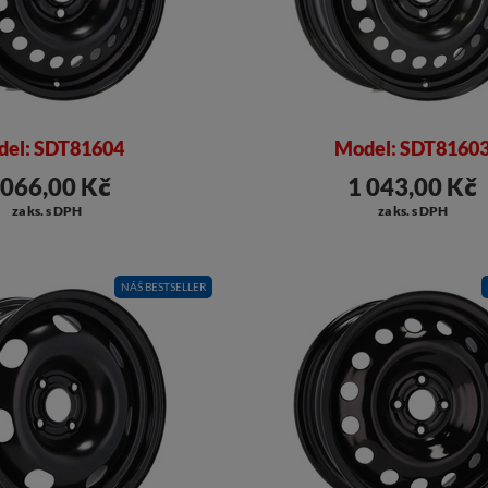
el: SDT81604
Model: SDT8160
 066,00 Kč
1 043,00 Kč
za ks. s DPH
za ks. s DPH
NÁŠ BESTSELLER