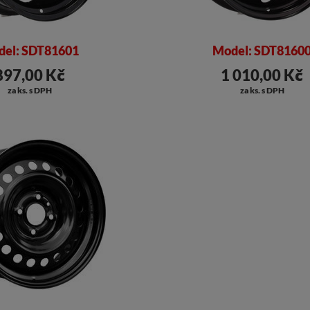
el: SDT81601
Model: SDT8160
897,00 Kč
1 010,00 Kč
za ks. s DPH
za ks. s DPH