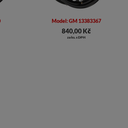
0
Model: GM 13383367
840,00 Kč
za ks. s DPH