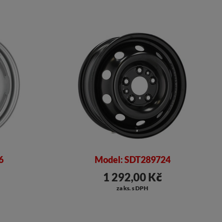
6
Model: SDT289724
1 292,00 Kč
za ks. s DPH