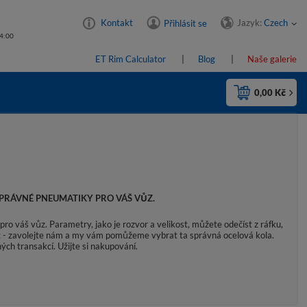
Jazyk:
Czech
Kontakt
Přihlásit se
14:00
ET Rim Calculator
Blog
Naše galerie
0,00 Kč
PRÁVNÉ PNEUMATIKY PRO VÁŠ VŮZ.
ro váš vůz. Parametry, jako je rozvor a velikost, můžete odečíst z ráfku,
rat - zavolejte nám a my vám pomůžeme vybrat ta správná ocelová kola.
ých transakcí. Užijte si nakupování.