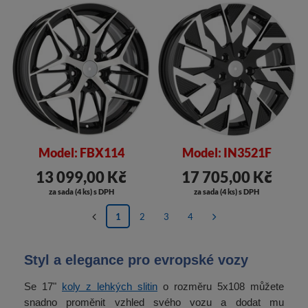
Model: FBX114
Model: IN3521F
13 099,00 Kč
17 705,00 Kč
za sada (4 ks) s DPH
za sada (4 ks) s DPH
1
2
3
4
Styl a elegance pro evropské vozy
Se 17"
koly z lehkých slitin
o rozměru 5x108 můžete
snadno proměnit vzhled svého vozu a dodat mu