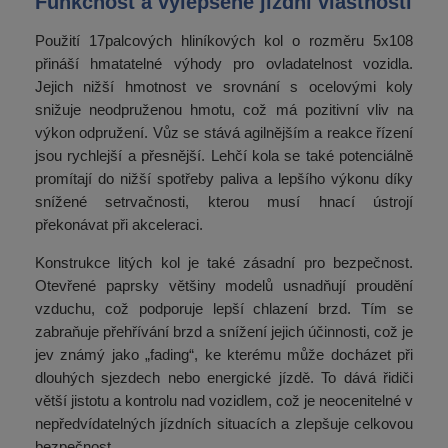
Funkčnost a vylepšené jízdní vlastnosti
Použití 17palcových hliníkových kol o rozměru 5x108
přináší hmatatelné výhody pro ovladatelnost vozidla.
Jejich nižší hmotnost ve srovnání s ocelovými koly
snižuje neodpruženou hmotu, což má pozitivní vliv na
výkon odpružení. Vůz se stává agilnějším a reakce řízení
jsou rychlejší a přesnější. Lehčí kola se také potenciálně
promítají do nižší spotřeby paliva a lepšího výkonu díky
snížené setrvačnosti, kterou musí hnací ústrojí
překonávat při akceleraci.
Konstrukce litých kol je také zásadní pro bezpečnost.
Otevřené paprsky většiny modelů usnadňují proudění
vzduchu, což podporuje lepší chlazení brzd. Tím se
zabraňuje přehřívání brzd a snížení jejich účinnosti, což je
jev známý jako „fading“, ke kterému může docházet při
dlouhých sjezdech nebo energické jízdě. To dává řidiči
větší jistotu a kontrolu nad vozidlem, což je neocenitelné v
nepředvídatelných jízdních situacích a zlepšuje celkovou
bezpečnost.