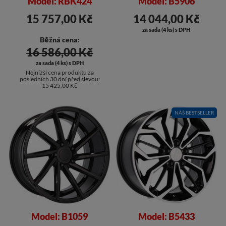
Model: RBK424
Model: B5906
15 757,00 Kč
14 044,00 Kč
za sada (4 ks) s DPH
Běžná cena:
16 586,00 Kč
za sada (4 ks) s DPH
Nejnižší cena produktu za
posledních 30 dní před slevou:
15 425,00 Kč
NÁŠ BESTSELLER
Model: B1059
Model: B5433