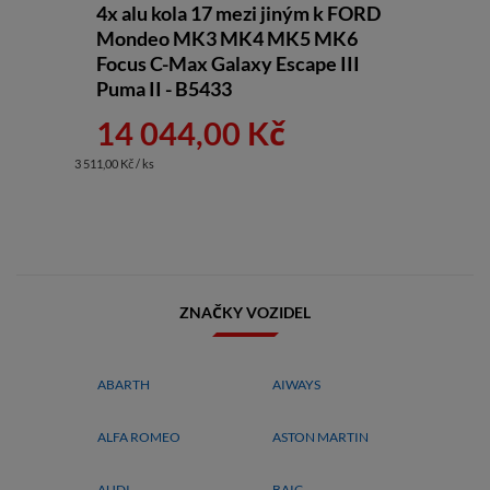
4x alu kola 17 mezi jiným k FORD
Mondeo MK3 MK4 MK5 MK6
Focus C-Max Galaxy Escape III
Puma II - B5433
14 044,00 Kč
3 511,00 Kč / ks
ZNAČKY VOZIDEL
ABARTH
AIWAYS
ALFA ROMEO
ASTON MARTIN
AUDI
BAIC