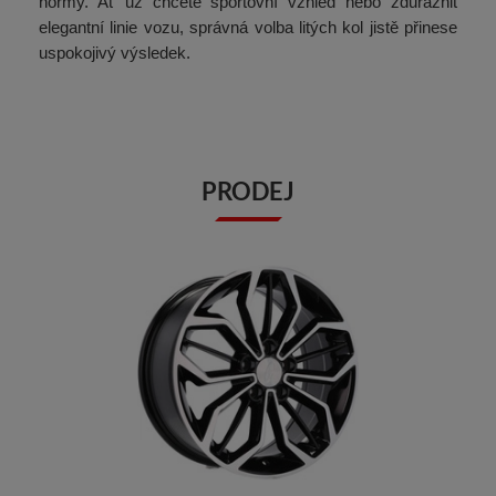
normy. Ať už chcete sportovní vzhled nebo zdůraznit
elegantní linie vozu, správná volba litých kol jistě přinese
uspokojivý výsledek.
PRODEJ