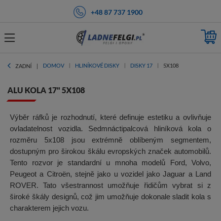
+48 87 737 1900
DOMOV
HLINÍKOVÉ DISKY
DISKY 17
5X108
ZADNÍ
ALU KOLA 17" 5X108
Výběr ráfků je rozhodnutí, které definuje estetiku a ovlivňuje
ovladatelnost vozidla. Sedmnáctipalcová hliníková kola o
rozměru 5x108 jsou extrémně oblíbeným segmentem,
dostupným pro širokou škálu evropských značek automobilů.
Tento rozvor je standardní u mnoha modelů Ford, Volvo,
Peugeot a Citroën, stejně jako u vozidel jako Jaguar a Land
ROVER. Tato všestrannost umožňuje řidičům vybrat si z
široké škály designů, což jim umožňuje dokonale sladit kola s
charakterem jejich vozu.