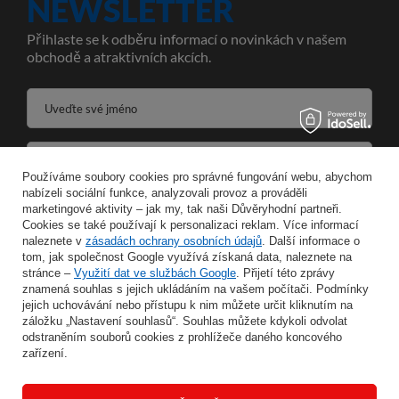
NEWSLETTER
Přihlaste se k odběru informací o novinkách v našem
obchodě a atraktivních akcích.
Uveďte své jméno
Zadejte svou e-mailovou adresu
Používáme soubory cookies pro správné fungování webu, abychom
nabízeli sociální funkce, analyzovali provoz a prováděli
Souhlasím se zpracováním svých osobních údajů pro účely a v rozsahu služby Newsletter ve formátu
marketingové aktivity – jak my, tak naši Důvěryhodní partneři.
Cookies se také používají k personalizaci reklam. Více informací
naleznete v
zásadách ochrany osobních údajů
ULOŽIT
. Další informace o
tom, jak společnost Google využívá získaná data, naleznete na
stránce –
Využití dat ve službách Google
. Přijetí této zprávy
znamená souhlas s jejich ukládáním na vašem počítači. Podmínky
jejich uchovávání nebo přístupu k nim můžete určit kliknutím na
záložku „Nastavení souhlasů“. Souhlas můžete kdykoli odvolat
INFORMACE
odstraněním souborů cookies z prohlížeče daného koncového
zařízení.
MŮJ ÚČET