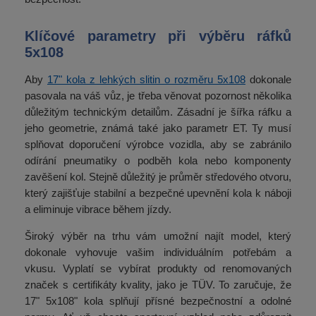
Klíčové parametry při výběru ráfků
5x108
Aby
17" kola z lehkých slitin o rozměru 5x108
dokonale
pasovala na váš vůz, je třeba věnovat pozornost několika
důležitým technickým detailům. Zásadní je šířka ráfku a
jeho geometrie, známá také jako parametr ET. Ty musí
splňovat doporučení výrobce vozidla, aby se zabránilo
odírání pneumatiky o podběh kola nebo komponenty
zavěšení kol. Stejně důležitý je průměr středového otvoru,
který zajišťuje stabilní a bezpečné upevnění kola k náboji
a eliminuje vibrace během jízdy.
Široký výběr na trhu vám umožní najít model, který
dokonale vyhovuje vašim individuálním potřebám a
vkusu. Vyplatí se vybírat produkty od renomovaných
značek s certifikáty kvality, jako je TÜV. To zaručuje, že
17" 5x108" kola splňují přísné bezpečnostní a odolné