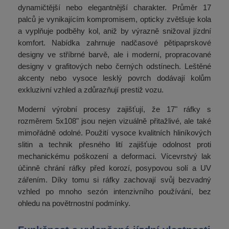
dynamičtější nebo elegantnější charakter. Průměr 17
palců je vynikajícím kompromisem, opticky zvětšuje kola
a vyplňuje podběhy kol, aniž by výrazně snižoval jízdní
komfort. Nabídka zahrnuje nadčasové pětipaprskové
designy ve stříbrné barvě, ale i moderní, propracované
designy v grafitových nebo černých odstínech. Leštěné
akcenty nebo vysoce lesklý povrch dodávají kolům
exkluzivní vzhled a zdůrazňují prestiž vozu.
Moderní výrobní procesy zajišťují, že 17" ráfky s
rozměrem 5x108" jsou nejen vizuálně přitažlivé, ale také
mimořádně odolné. Použití vysoce kvalitních hliníkových
slitin a technik přesného lití zajišťuje odolnost proti
mechanickému poškození a deformaci. Vícevrstvý lak
účinně chrání ráfky před korozí, posypovou solí a UV
zářením. Díky tomu si ráfky zachovají svůj bezvadný
vzhled po mnoho sezón intenzivního používání, bez
ohledu na povětrnostní podmínky.