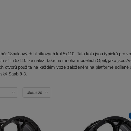
ěr 18palcových hliníkových kol 5x110. Tato kola jsou typická pro vo
ch slitin 5x110 lze nalézt také na mnoha modelech Opel, jako jsou
ních otvorů použita na každém voze založeném na platformě sdílené
dský Saab 9-3.
Ukázat 20