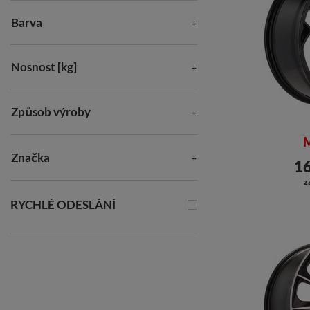
Barva
Nosnost [kg]
Způsob výroby
M
Značka
16
z
RYCHLÉ ODESLÁNÍ