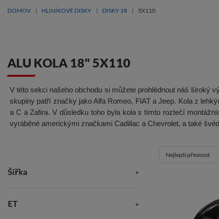
DOMOV
HLINÍKOVÉ DISKY
DISKY 18
5X110
ALU KOLA 18" 5X110
V této sekci našeho obchodu si můžete prohlédnout náš široký výb
skupiny patří značky jako Alfa Romeo, FIAT a Jeep. Kola z lehký
a C a Zafira. V důsledku toho byla kola s tímto roztečí montáž
vyráběné americkými značkami Cadillac a Chevrolet, a také švé
Nejlepší přesnost
Šířka
ET