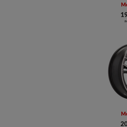
Mo
19
z
Mo
20