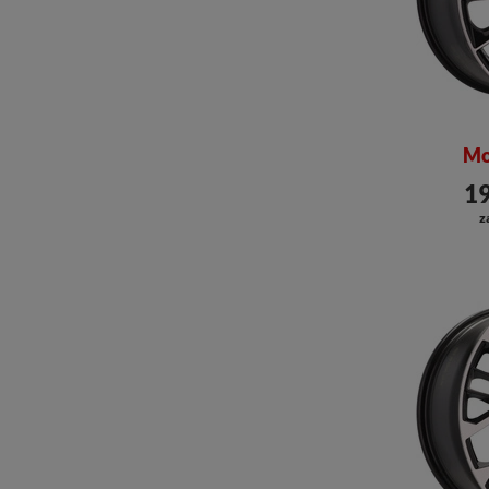
Mo
19
z