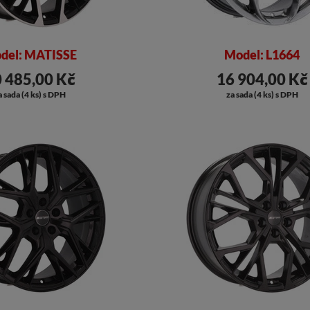
del: MATISSE
Model: L1664
 485,00 Kč
16 904,00 Kč
a sada (4 ks) s DPH
za sada (4 ks) s DPH