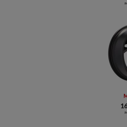
z
M
16
z