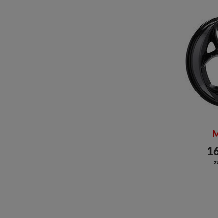
M
16
z