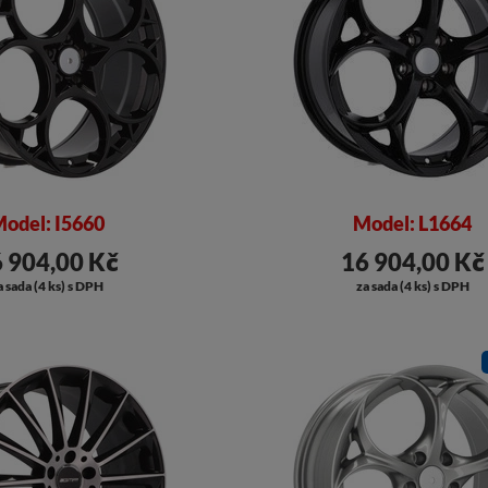
odel: I5660
Model: L1664
 904,00 Kč
16 904,00 Kč
a sada (4 ks) s DPH
za sada (4 ks) s DPH