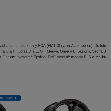
zidla patřící do skupiny FCA (FIAT Chrysler Automobiles). Do této
 Astra G a H, Corsa D a E, GT, Meriva, Omega B, Signum, Vectra B
 s Opelem, platformě Epsilon. Patří mezi ně modely BLS a Malibu
NÁŠ BESTSELLER