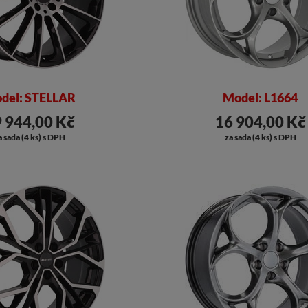
del: STELLAR
Model: L1664
 944,00 Kč
16 904,00 Kč
a sada (4 ks) s DPH
za sada (4 ks) s DPH