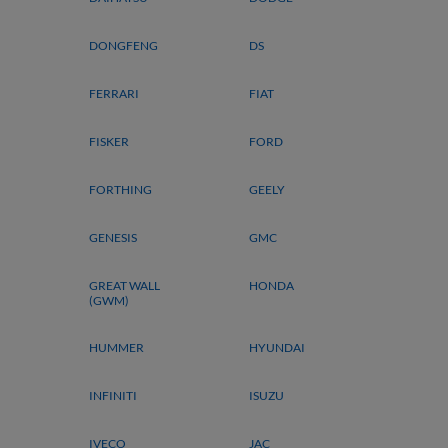
DONGFENG
DS
FERRARI
FIAT
FISKER
FORD
FORTHING
GEELY
GENESIS
GMC
GREAT WALL
HONDA
(GWM)
HUMMER
HYUNDAI
INFINITI
ISUZU
IVECO
JAC