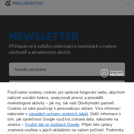
PRÍSLUŠENSTVO
NEWSLETTER
Přihlaste se k odběru informací o novinkách v našem
obchodě a atraktivních akcích.
Uveďte své jméno
Zadejte svou e-mailovou adresu
Používáme soubory cookies pro správné fungování webu, abychom
nabízeli sociální funkce, analyzovali provoz a prováděli
Souhlasím se zpracováním svých osobních údajů pro účely a v rozsahu služby Newsletter ve formátu
marketingové aktivity – jak my, tak naši Důvěryhodní partneři.
Cookies se také používají k personalizaci reklam. Více informací
naleznete v
zásadách ochrany osobních údajů
ULOŽIT
. Další informace o
tom, jak společnost Google využívá získaná data, naleznete na
stránce –
Využití dat ve službách Google
. Přijetí této zprávy
znamená souhlas s jejich ukládáním na vašem počítači. Podmínky