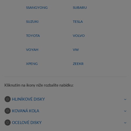
SSANGYONG
SUBARU
SUZUKI
TESLA
TOYOTA
VOLVO
VOYAH
VW
XPENG
ZEEKR
Kliknutím na ikony níže rozbalíte nabídku:
HLINÍKOVÉ DISKY
KOVANÁ KOLA
OCELOVÉ DISKY