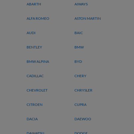
ABARTH
AIWAYS
ALFA ROMEO
ASTON MARTIN
AUDI
BAIC
BENTLEY
BMW
BMW ALPINA
BYD
CADILLAC
CHERY
CHEVROLET
CHRYSLER
CITROEN
CUPRA
DACIA
DAEWOO
DAIHATSU
DODGE