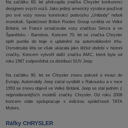
Na začátku 60. let překvapila značka Chrysler konkurenci
designem svých vozů. Jako jediný americký výrobce používal
pro své vozy novou konstrukci podvozku „Unibody“ neboli
monokok. Společnost British Rootes Group vznikla ve Velké
Británii, ve Francii označovala vozy značkou Simca a ve
Španělsku - Barreiros. Koncem 70. let se značka Chrysler
opět pustila do boje o uplatnění na automobilovém trhu.
Osmdesátá léta se však ukázala jako těžké období v historii
značky. Koncern vytvořil další značku AMC, která byla od
roku 1987 zodpovědná za distribuci SUV Jeep.
Na začátku 90. let se Chrysler znovu pokusil o invazi do
Evropy. Automobily Jeep začal vyrábět v Rakousku a v roce
1993 se znovu objevil ve Velké Británii. Jeep se stal jedním z
nejprodávanějších modelů značky Chrysler. Od roku 2008
koncern stále spolupracuje s indickou společností TATA
Motors.
Ráfky CHRYSLER