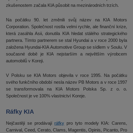
zkušenostem začala KIA působit na mezinárodních trzích.
Na počátku 90. let změnili svůj název na KIA Motors
Corporation. Společnost rostla velmi rychle, ale finanční krize,
která zasáhla Asii, donutila KIA hledat stálého strategického
partnera. Tímto partnerem se stal Hyundai a v roce 2000 byla
založena Hyundai-KIA Automotive Group se sídlem v Soulu. V
současné době je KIA nejstarším a největším výrobcem
automobilů v Koreji.
V Polsku se KIA Motors objevila v roce 1995. Na počátku
svého funkčního období nesla název PB Motors a v roce 1997
se transformovala na KIA Motors Polska Sp. z o. o.
Společnost je ve 100% vlastnictví Koreje.
Ráfky KIA
Nejčastěji se prodávají
ráfky
pro tyto modely KIA: Carens,
Carnival, Ceed, Cerato, Clams, Magentis, Opinis, Picanto, Pro