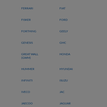
FERRARI
FIAT
FISKER
FORD
FORTHING
GEELY
GENESIS
GMC
GREAT WALL
HONDA
(GWM)
HUMMER
HYUNDAI
INFINITI
ISUZU
IVECO
JAC
JAECOO
JAGUAR