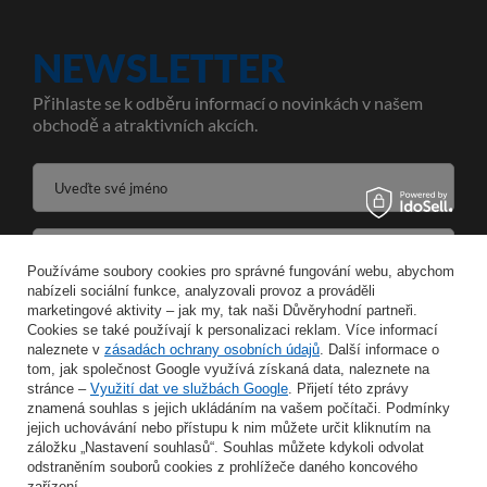
NEWSLETTER
Přihlaste se k odběru informací o novinkách v našem
obchodě a atraktivních akcích.
Uveďte své jméno
Zadejte svou e-mailovou adresu
Používáme soubory cookies pro správné fungování webu, abychom
nabízeli sociální funkce, analyzovali provoz a prováděli
Souhlasím se zpracováním svých osobních údajů pro účely a v rozsahu služby Newsletter ve formátu
marketingové aktivity – jak my, tak naši Důvěryhodní partneři.
Cookies se také používají k personalizaci reklam. Více informací
ULOŽIT
naleznete v
zásadách ochrany osobních údajů
. Další informace o
tom, jak společnost Google využívá získaná data, naleznete na
stránce –
Využití dat ve službách Google
. Přijetí této zprávy
znamená souhlas s jejich ukládáním na vašem počítači. Podmínky
jejich uchovávání nebo přístupu k nim můžete určit kliknutím na
záložku „Nastavení souhlasů“. Souhlas můžete kdykoli odvolat
INFORMACE
odstraněním souborů cookies z prohlížeče daného koncového
zařízení.