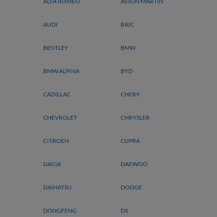
ALFA ROMEO
ASTON MARTIN
AUDI
BAIC
BENTLEY
BMW
BMW ALPINA
BYD
CADILLAC
CHERY
CHEVROLET
CHRYSLER
CITROEN
CUPRA
DACIA
DAEWOO
DAIHATSU
DODGE
DONGFENG
DS