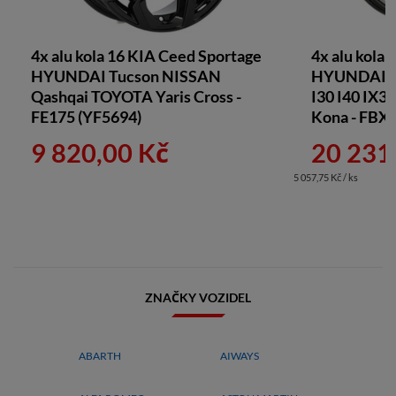
4x alu kola 16 KIA Ceed Sportage
4x alu kola 
HYUNDAI Tucson NISSAN
HYUNDAI El
Qashqai TOYOTA Yaris Cross -
I30 I40 IX35
FE175 (YF5694)
Kona - FBX
9 820,00 Kč
20 231
5 057,75 Kč / ks
ZNAČKY VOZIDEL
ABARTH
AIWAYS