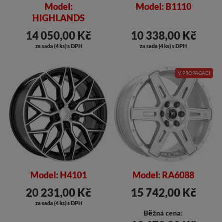
Model:
Model: B1110
HIGHLANDS
14 050,00 Kč
10 338,00 Kč
za sada (4 ks) s DPH
za sada (4 ks) s DPH
V PROPAGACI
Model: H4101
Model: RA6088
20 231,00 Kč
15 742,00 Kč
za sada (4 ks) s DPH
Běžná cena: