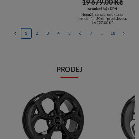
19 679,00 Kč
za sada (4 ks) s DPH
Nejnižší cena produktu za
posledních 30 dní před slevou:
16 727,00 Kč
1
2
3
4
5
6
7
...
18
PRODEJ