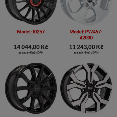
Model: I0257
Model: PW457-
42000
14 044,00 Kč
11 243,00 Kč
za sada (4 ks) s DPH
za sada (4 ks) s DPH