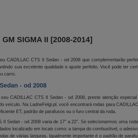
M SIGMA II [2008-2014]
seu CADILLAC CTS II Sedan - od 2008 que complementarão perfeit
ntindo sua excelente qualidade e ajuste perfeito. Você pode ter c
u carro.
Sedan - od 2008
o seu CADILLAC CTS II Sedan - od 2008, preste atenção especial
 do veículo. Na LadneFelgi.pl, você encontrará rodas para CADILLA
iente ET, padrão de parafusos ou o furo central da roda.
II Sedan - od 2008 varia de 17" a 22". Se selecionarmos uma roda
dos localizado em locais como: a tampa do combustível, o adesivo n
rodas de várias larguras. Igualmente importante é o padrão de para