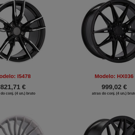
odelo: I5478
Modelo: HX036
821,71 €
999,02 €
 do conj. (4 un.) bruto
atras do conj. (4 un.) brut