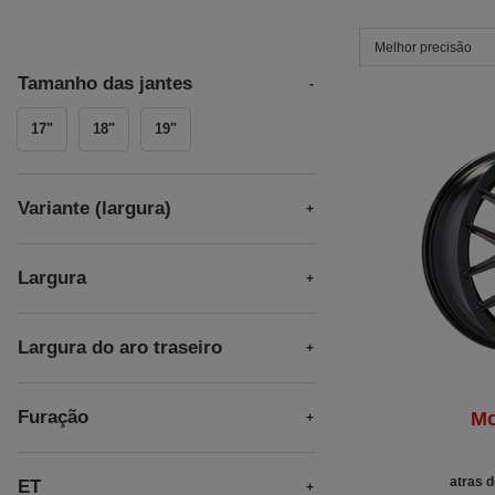
Melhor precisão
Tamanho das jantes
17"
18"
19"
Variante (largura)
Largura
Largura do aro traseiro
Furação
Mo
atras d
ET