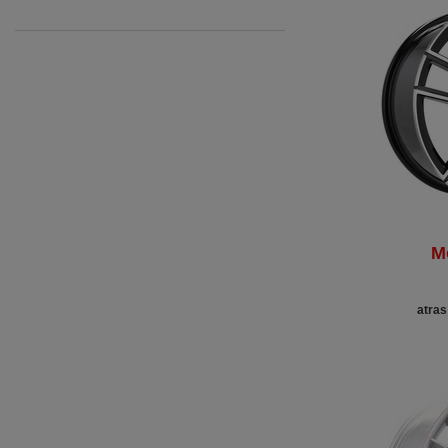
M
atras