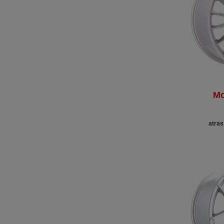
Mo
atras