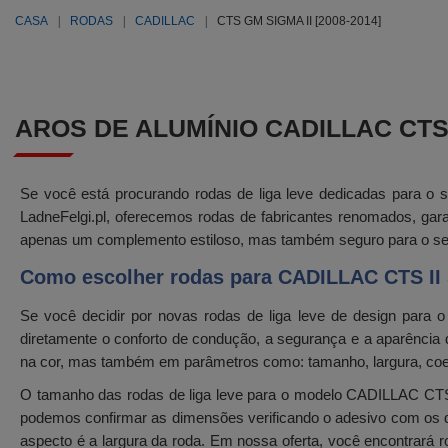
CASA
RODAS
CADILLAC
CTS GM SIGMA II [2008-2014]
AROS DE ALUMÍNIO CADILLAC CTS G
Se você está procurando rodas de liga leve dedicadas para o 
LadneFelgi.pl, oferecemos rodas de fabricantes renomados, gara
apenas um complemento estiloso, mas também seguro para o se
Como escolher rodas para CADILLAC CTS II 
Se você decidir por novas rodas de liga leve de design para 
diretamente o conforto de condução, a segurança e a aparência
na cor, mas também em parâmetros como: tamanho, largura, coefic
O tamanho das rodas de liga leve para o modelo CADILLAC CTS 
podemos confirmar as dimensões verificando o adesivo com os da
aspecto é a largura da roda. Em nossa oferta, você encontrará 