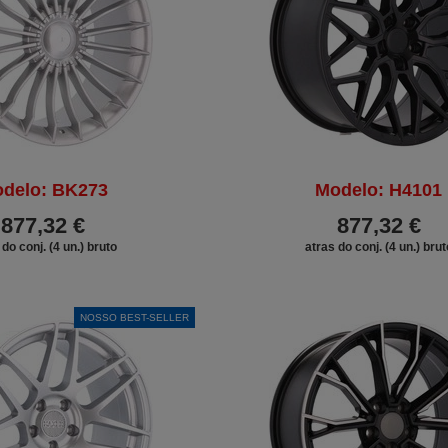
delo: BK273
Modelo: H4101
877,32 €
877,32 €
 do conj. (4 un.) bruto
atras do conj. (4 un.) brut
NOSSO BEST-SELLER