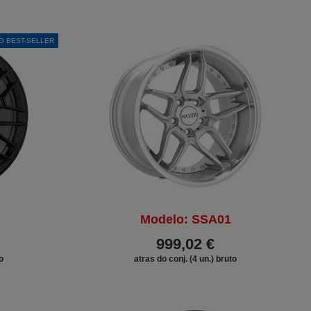
O BEST-SELLER
Modelo: SSA01
999,02 €
o
atras do conj. (4 un.) bruto