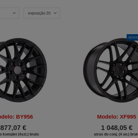
exposição 20
NOSS
delo: BY956
Modelo: XF995
877,07 €
1 048,05 €
o komplet (4szt.) bruto
atras do conj. (4 un.) brut