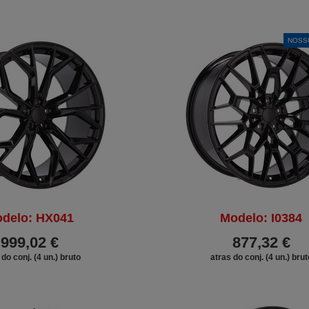
NOSS
delo: HX041
Modelo: I0384
999,02 €
877,32 €
 do conj. (4 un.) bruto
atras do conj. (4 un.) brut