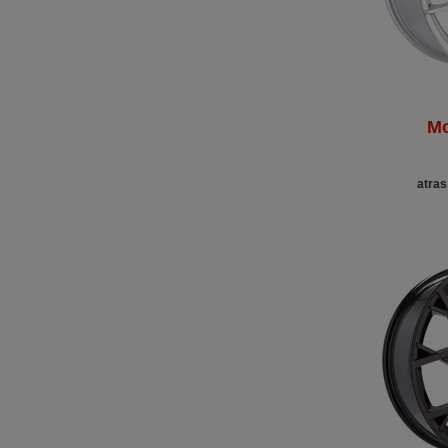
Mo
atras