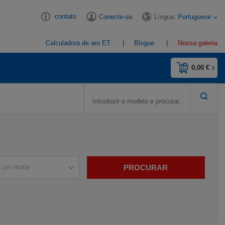
contato
Língua:
Portuguese
Conecte-se
Calculadora de aro ET
Blogue
Nossa galeria
0,00 €
PROCURAR
a um motor