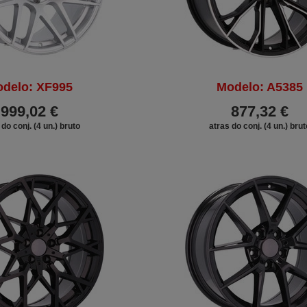
delo: XF995
Modelo: A5385
999,02 €
877,32 €
 do conj. (4 un.) bruto
atras do conj. (4 un.) brut