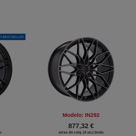
O BEST-SELLER
Modelo: IN292
877,32 €
o
atras do conj. (4 un.) bruto