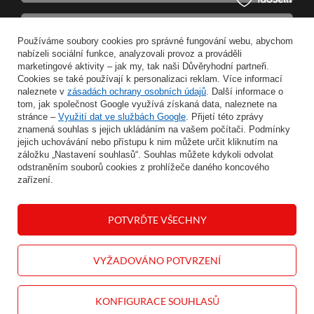
Zadejte svou e-mailovou adresu
Používáme soubory cookies pro správné fungování webu, abychom
nabízeli sociální funkce, analyzovali provoz a prováděli
Souhlasím se zpracováním svých osobních údajů pro účely a v rozsahu služby Newsletter ve formátu
marketingové aktivity – jak my, tak naši Důvěryhodní partneři.
Cookies se také používají k personalizaci reklam. Více informací
naleznete v
zásadách ochrany osobních údajů
. Další informace o
ULOŽIT
tom, jak společnost Google využívá získaná data, naleznete na
stránce –
Využití dat ve službách Google
. Přijetí této zprávy
znamená souhlas s jejich ukládáním na vašem počítači. Podmínky
jejich uchovávání nebo přístupu k nim můžete určit kliknutím na
záložku „Nastavení souhlasů“. Souhlas můžete kdykoli odvolat
INFORMACE
odstraněním souborů cookies z prohlížeče daného koncového
zařízení.
MŮJ ÚČET
POTVRĎTE VŠECHNY
NÁPOVĚDA
VYŽADOVÁNO POTVRZENÍ
KONTAKT
KONFIGURACE SOUHLASŮ