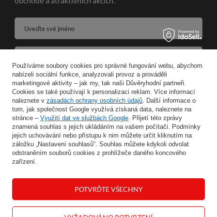
obchodě a atraktivních akcích.
Uveďte své jméno
Zadejte svou e-mailovou adresu
Používáme soubory cookies pro správné fungování webu, abychom
nabízeli sociální funkce, analyzovali provoz a prováděli
Souhlasím se zpracováním svých osobních údajů pro účely a v rozsahu služby Newsletter ve formátu
marketingové aktivity – jak my, tak naši Důvěryhodní partneři.
Cookies se také používají k personalizaci reklam. Více informací
naleznete v
zásadách ochrany osobních údajů
ULOŽIT
. Další informace o
tom, jak společnost Google využívá získaná data, naleznete na
stránce –
Využití dat ve službách Google
. Přijetí této zprávy
znamená souhlas s jejich ukládáním na vašem počítači. Podmínky
jejich uchovávání nebo přístupu k nim můžete určit kliknutím na
záložku „Nastavení souhlasů“. Souhlas můžete kdykoli odvolat
INFORMACE
odstraněním souborů cookies z prohlížeče daného koncového
zařízení.
MŮJ ÚČET
POTVRĎTE VŠECHNY
NÁPOVĚDA