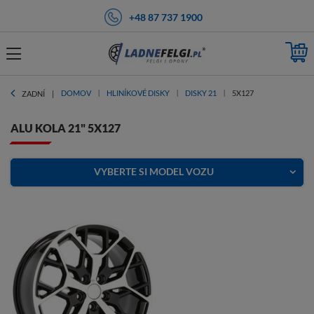
+48 87 737 1900
DOMOV
HLINÍKOVÉ DISKY
DISKY 21
5X127
ZADNÍ
ALU KOLA 21" 5X127
VYBERTE SI MODEL VOZU