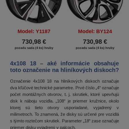
Model: Y1187
Model: BY124
730,98 €
730,98 €
pozadu sada (4 ks) hruby
pozadu sada (4 ks) hruby
4x108 18 – aké informácie obsahuje
toto označenie na hliníkových diskoch?
Označenie 4x108 18 na hliníkových diskoch označuje
dva kľúčové technické parametre. Prvé číslo „4“ označuje
počet montážnych otvorov, t. j. skrutiek, ktoré upevňujú
disk k náboju vozidla. „108“ je priemer kružnice, okolo
ktorej sú tieto otvory usporiadané, vyjadrený v
milimetroch. To znamená, že disky sú určené pre vozidlá
s týmto roztečom skrutiek. Parameter „18“ zase označuje
priemer disku vyjadrený v palcoch.