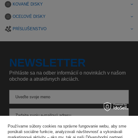
KOVANÉ DISKY
OCEĽOVÉ DISKY
PRÍSLUŠENSTVO
NEWSLETTER
Prihláste sa na odber informácií o novinkách v našom
obchode a atraktívnych akciách.
Uveďte svoje meno
Zadajte svoju e-mailovú adresu
Používame súbory cookies na správne fungovanie webu, aby sme
Súhlasím so spracovaním svojich osobných údajov na účely a v rozsahu služby Newsletter v
ponúkali sociálne funkcie, analyzovali návštevnosť a vykonávali
marketingové aktivity – ako my, tak aj naši Dôveryhodní partneri.