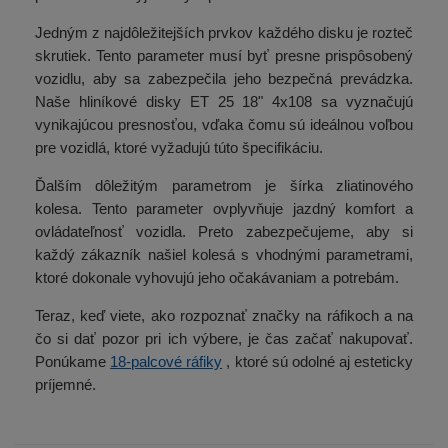
Jedným z najdôležitejších prvkov každého disku je rozteč
skrutiek. Tento parameter musí byť presne prispôsobený
vozidlu, aby sa zabezpečila jeho bezpečná prevádzka.
Naše hliníkové disky ET 25 18" 4x108 sa vyznačujú
vynikajúcou presnosťou, vďaka čomu sú ideálnou voľbou
pre vozidlá, ktoré vyžadujú túto špecifikáciu.
Ďalším dôležitým parametrom je šírka zliatinového
kolesa. Tento parameter ovplyvňuje jazdný komfort a
ovládateľnosť vozidla. Preto zabezpečujeme, aby si
každý zákazník našiel kolesá s vhodnými parametrami,
ktoré dokonale vyhovujú jeho očakávaniam a potrebám.
Teraz, keď viete, ako rozpoznať značky na ráfikoch a na
čo si dať pozor pri ich výbere, je čas začať nakupovať.
Ponúkame
18-palcové ráfiky
, ktoré sú odolné aj esteticky
príjemné.