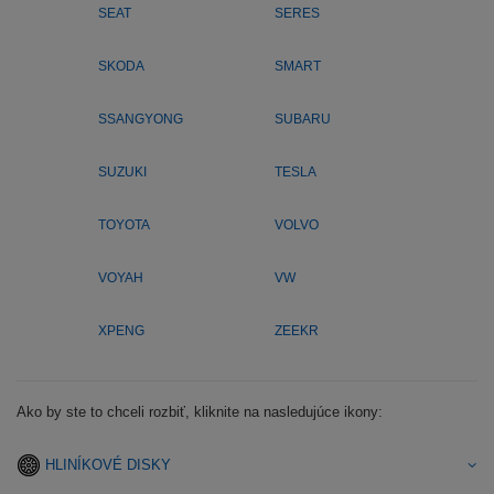
SEAT
SERES
SKODA
SMART
SSANGYONG
SUBARU
SUZUKI
TESLA
TOYOTA
VOLVO
VOYAH
VW
XPENG
ZEEKR
Ako by ste to chceli rozbiť, kliknite na nasledujúce ikony:
HLINÍKOVÉ DISKY