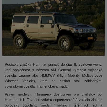
Počiatky značky Hummer siahajú do čias II. svetovej vojny,
keď spoločnosť s názvom AM General vyrábala vojenské
vozidlá, známe ako HMMWV (High Mobility Multipurpose
Wheeled Vehicle), ktoré sa neskôr stali základnými
vojenskými vozidlami americkej armády.
Prvým modelom Hummera dostupným pre civilistov bol
Hummer H1. Toto obrovské a neporovnateľné vozidlo získalo
obrovskú popularitu medzi milovníkmi terénnych áut a