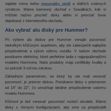
nájdete mimo iného
pneumatiky pirelli
a ďalších známych
výrobcov. Máme kamenný obchod v Suwałkách, kde si
môžete naživo prezrieť disky alebo si prevziať tovar
objednaný z internetového obchodu.
Ako vybrať alu disky pre Hummer?
Pri výbere alu diskov pre Hummer venujte pozornosť
niekoľkým kľúčovým aspektom, aby ste zabezpečili najlepšie
prispôsobenie a výkon vášmu vozidlu. V našom obchode
ponúkame elektróny, ktoré perfektne ladia s najpopulárnejšími
modelmi Hummera. Naše produkty majú certifikáty kvality a
sú pokryté 3-ročnou zárukou.
Základným parametrom, na ktorý by ste mali venovať
pozornosť, je priemer diskov. Ponúkame disky s priemerom
od 14’’ do 22’’, čo umožňuje ideálne prispôsobenie vašemu
modelu Hummera.
Kľúčové je tiež venovať pozornosť rozteči skrutiek. Máme
disky s rôznymi konfiguráciami, aby sme sa prispôsobili