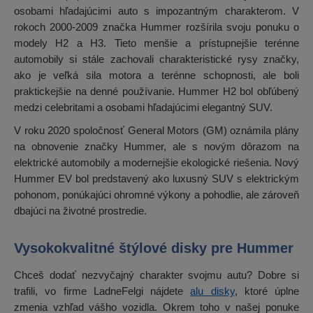
osobami hľadajúcimi auto s impozantným charakterom. V
rokoch 2000-2009 značka Hummer rozšírila svoju ponuku o
modely H2 a H3. Tieto menšie a prístupnejšie terénne
automobily si stále zachovali charakteristické rysy značky,
ako je veľká sila motora a terénne schopnosti, ale boli
praktickejšie na denné používanie. Hummer H2 bol obľúbený
medzi celebritami a osobami hľadajúcimi elegantný SUV.
V roku 2020 spoločnosť General Motors (GM) oznámila plány
na obnovenie značky Hummer, ale s novým dôrazom na
elektrické automobily a modernejšie ekologické riešenia. Nový
Hummer EV bol predstavený ako luxusný SUV s elektrickým
pohonom, ponúkajúci ohromné výkony a pohodlie, ale zároveň
dbajúci na životné prostredie.
Vysokokvalitné štýlové disky pre Hummer
Chceš dodať nezvyčajný charakter svojmu autu? Dobre si
trafili, vo firme LadneFelgi nájdete
alu disky
, ktoré úplne
zmenia vzhľad vášho vozidla. Okrem toho v našej ponuke