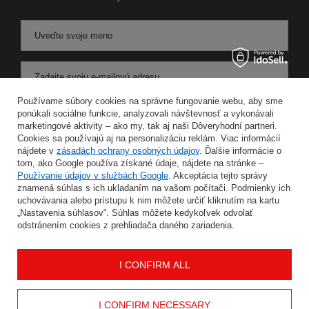
Uveďte svoje meno
Zadajte svoju e-mailovú adresu
Používame súbory cookies na správne fungovanie webu, aby sme
Súhlasím so spracovaním svojich osobných údajov na účely a v rozsahu služby Newsletter v
ponúkali sociálne funkcie, analyzovali návštevnosť a vykonávali
marketingové aktivity – ako my, tak aj naši Dôveryhodní partneri.
Cookies sa používajú aj na personalizáciu reklám. Viac informácií
ULOŽIŤ
nájdete v
zásadách ochrany osobných údajov
. Ďalšie informácie o
tom, ako Google používa získané údaje, nájdete na stránke –
Používanie údajov v službách Google
. Akceptácia tejto správy
znamená súhlas s ich ukladaním na vašom počítači. Podmienky ich
uchovávania alebo prístupu k nim môžete určiť kliknutím na kartu
INFORMÁCIE
„Nastavenia súhlasov“. Súhlas môžete kedykoľvek odvolať
odstránením cookies z prehliadača daného zariadenia.
MÔJ ÚČET
I CONFIRM ALL
POMOC
I CONFIRM NECESSARY