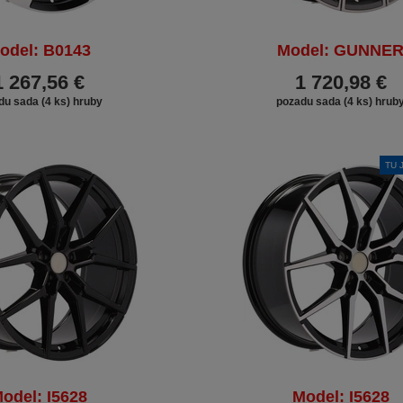
odel: B0143
Model: GUNNE
1 267,56 €
1 720,98 €
du sada (4 ks) hruby
pozadu sada (4 ks) hrub
TU 
odel: I5628
Model: I5628