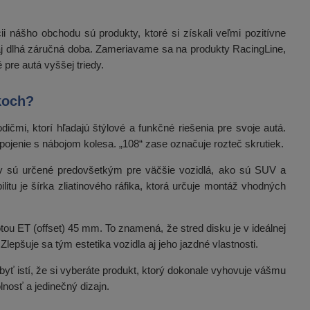
i nášho obchodu sú produkty, ktoré si získali veľmi pozitívne
o aj dlhá záručná doba. Zameriavame sa na produkty RacingLine,
pre autá vyššej triedy.
koch?
čmi, ktorí hľadajú štýlové a funkčné riešenia pre svoje autá.
pojenie s nábojom kolesa. „108“ zase označuje rozteč skrutiek.
ov sú určené predovšetkým pre väčšie vozidlá, ako sú SUV a
tu je šírka zliatinového ráfika, ktorá určuje montáž vhodných
u ET (offset) 45 mm. To znamená, že stred disku je v ideálnej
epšuje sa tým estetika vozidla aj jeho jazdné vlastnosti.
byť istí, že si vyberáte produkt, ktorý dokonale vyhovuje vášmu
nosť a jedinečný dizajn.