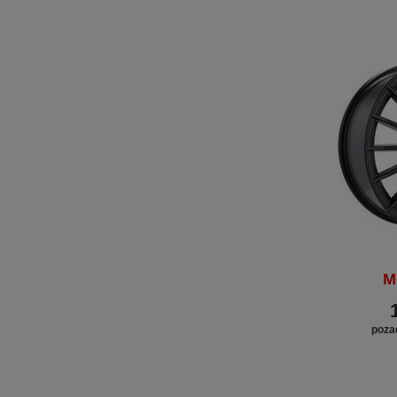
M
poza