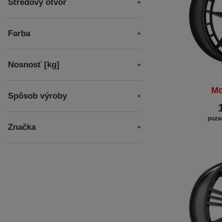
Stredový otvor
Farba
Nosnosť [kg]
Mo
Spôsob výroby
poza
Značka