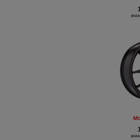
poza
Mo
poza