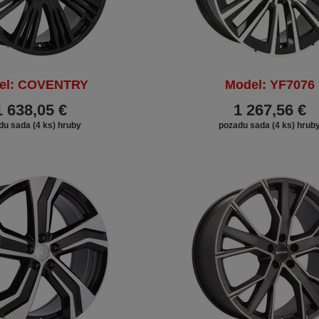
el: COVENTRY
Model: YF7076
1 638,05 €
1 267,56 €
du sada (4 ks) hruby
pozadu sada (4 ks) hrub