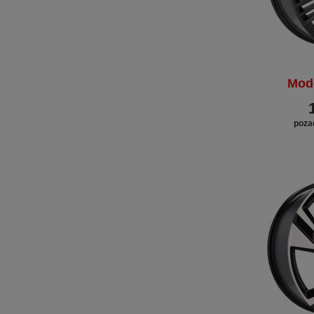
Mod
poza