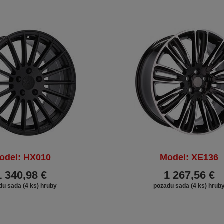
odel: HX010
Model: XE136
1 340,98 €
1 267,56 €
du sada (4 ks) hruby
pozadu sada (4 ks) hrub