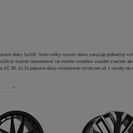
kové disky 5x108. Tento veľký rozmer disku zaručuje jedinečný vzh
 5x108 je možné namontovať na mnoho modelov vozidiel značiek a
0 a XC 90, sú 21-palcové disky montované výrobcom už z výroby na