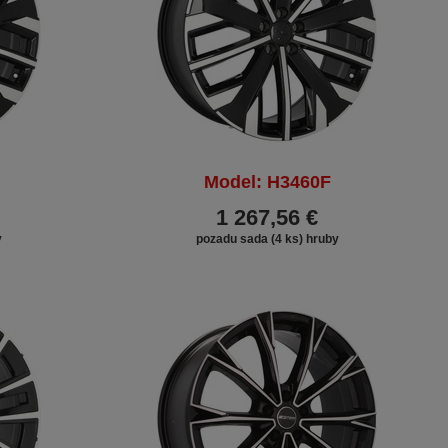
Model: H3460F
1 267,56 €
y
pozadu sada (4 ks) hruby