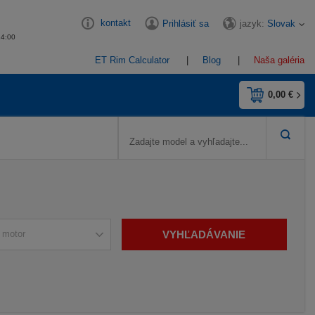
kontakt
jazyk:
Slovak
Prihlásiť sa
14:00
ET Rim Calculator
Blog
Naša galéria
0,00 €
VYHĽADÁVANIE
 motor