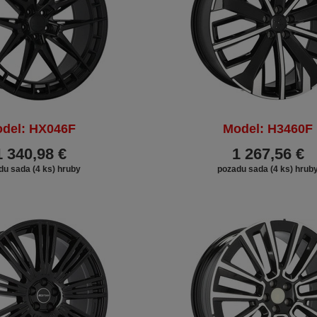
del: HX046F
Model: H3460F
1 340,98 €
1 267,56 €
du sada (4 ks) hruby
pozadu sada (4 ks) hrub