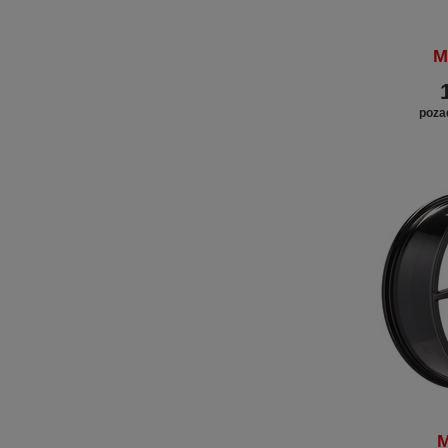
M
poza
M