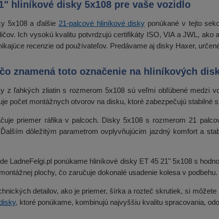
" hliníkové disky 5x108 pre vaše vozidlo
ky 5x108 a ďalšie
21-palcové hliníkové disky
ponúkané v tejto sekci
ičov. Ich vysokú kvalitu potvrdzujú certifikáty ISO, VIA a JWL, ak
ynikajúce recenzie od používateľov. Predávame aj disky Haxer, určené 
 čo znamená toto označenie na hliníkových dis
y z ľahkých zliatin s rozmerom 5x108 sú veľmi obľúbené medzi vodi
uje počet montážnych otvorov na disku, ktoré zabezpečujú stabilné s
ačuje priemer ráfika v palcoch. Disky 5x108 s rozmerom 21 palc
Ďalším dôležitým parametrom ovplyvňujúcim jazdný komfort a stabili
 LadneFelgi.pl ponúkame hliníkové disky ET 45 21" 5x108 s hodnoto
 montážnej plochy, čo zaručuje dokonalé usadenie kolesa v podbehu. Zl
nických detailov, ako je priemer, šírka a rozteč skrutiek, si môžete 
disky,
ktoré ponúkame, kombinujú najvyššiu kvalitu spracovania, odol