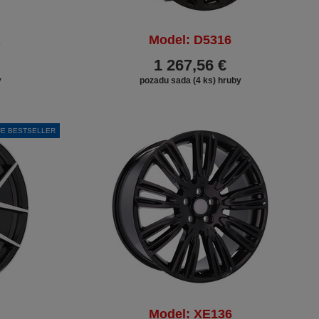
R
Model: D5316
1 267,56 €
y
pozadu sada (4 ks) hruby
JE BESTSELLER
Model: XE136