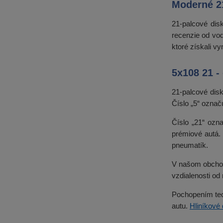
Moderné 21
21-palcové dis
recenzie od vod
ktoré získali v
5x108 21 -
21-palcové disk
Číslo „5“ označ
Číslo „21“ ozn
prémiové autá. 
pneumatík.
V našom obchode
vzdialenosti od
Pochopením tech
autu.
Hliníkové 