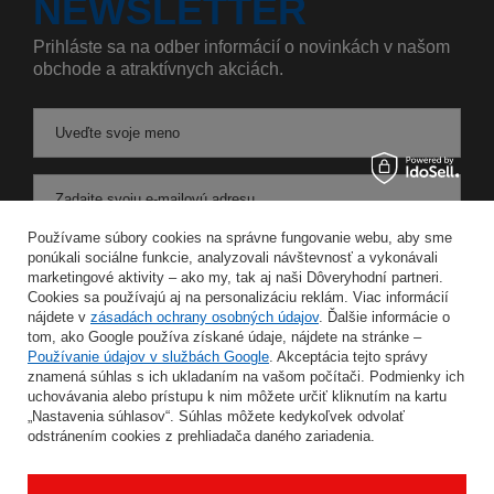
NEWSLETTER
Prihláste sa na odber informácií o novinkách v našom
obchode a atraktívnych akciách.
Uveďte svoje meno
Zadajte svoju e-mailovú adresu
Používame súbory cookies na správne fungovanie webu, aby sme
Súhlasím so spracovaním svojich osobných údajov na účely a v rozsahu služby Newsletter v
ponúkali sociálne funkcie, analyzovali návštevnosť a vykonávali
marketingové aktivity – ako my, tak aj naši Dôveryhodní partneri.
Cookies sa používajú aj na personalizáciu reklám. Viac informácií
ULOŽIŤ
nájdete v
zásadách ochrany osobných údajov
. Ďalšie informácie o
tom, ako Google používa získané údaje, nájdete na stránke –
Používanie údajov v službách Google
. Akceptácia tejto správy
znamená súhlas s ich ukladaním na vašom počítači. Podmienky ich
uchovávania alebo prístupu k nim môžete určiť kliknutím na kartu
INFORMÁCIE
„Nastavenia súhlasov“. Súhlas môžete kedykoľvek odvolať
odstránením cookies z prehliadača daného zariadenia.
MÔJ ÚČET