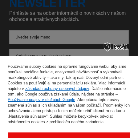
NEWSLETTER
Prihláste sa na odber informácií o novinkách v našom
obchode a atraktívnych akciách.
Uveďte svoje meno
Zadajte svoju e-mailovú adresu
Používame súbory cookies na správne fungovanie webu, aby sme
Súhlasím so spracovaním svojich osobných údajov na účely a v rozsahu služby Newsletter v
ponúkali sociálne funkcie, analyzovali návštevnosť a vykonávali
marketingové aktivity – ako my, tak aj naši Dôveryhodní partneri.
Cookies sa používajú aj na personalizáciu reklám. Viac informácií
ULOŽIŤ
nájdete v
zásadách ochrany osobných údajov
. Ďalšie informácie o
tom, ako Google používa získané údaje, nájdete na stránke –
Používanie údajov v službách Google
. Akceptácia tejto správy
znamená súhlas s ich ukladaním na vašom počítači. Podmienky ich
uchovávania alebo prístupu k nim môžete určiť kliknutím na kartu
INFORMÁCIE
„Nastavenia súhlasov“. Súhlas môžete kedykoľvek odvolať
odstránením cookies z prehliadača daného zariadenia.
MÔJ ÚČET