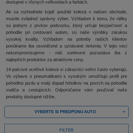
dostupné v rôznych veľkostiach a farbách.
Ak sa rozhodnete kúpiť použité kolesá v našom obchode,
musíte zvládnuť správny výber. Vzhľadom k tomu, že ráfiky
sú jedným z prvkov podvozku, ktorý určuje bezpečnosť a
pohodlie pri cestovaní autom, sú naše výrobky zárukou
vysokej kvality. Vzhľadom na potreby našich klientov
ponúkame iba osvedčené a uznávané riešenia. V tejto veci
nekompromisujeme - náš sortiment pozostáva iba z
najlepších produktov za atraktívne ceny.
14-palcové oceľové kolesá si zákazníci veľmi často vyberajú.
Vo výbave s pneumatikami s vysokým umožňujú profil pre
pohodlnú jazdu a malý dopad hrbolkov na povrch na pohodlie
vodiča a cestujúcich. Odporúčame vám používať naše
produkty dostupné nižšie.
VYBERTE SI PREDPONU AUTO
FILTER