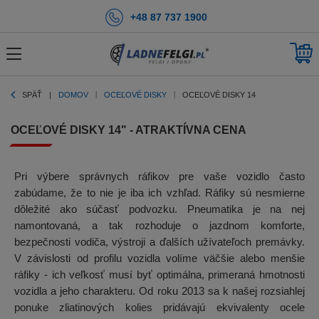
+48 87 737 1900
SPÄŤ
DOMOV
OCEĽOVÉ DISKY
OCEĽOVÉ DISKY 14
OCEĽOVÉ DISKY 14" - ATRAKTÍVNA CENA
Pri výbere správnych ráfikov pre vaše vozidlo často
zabúdame, že to nie je iba ich vzhľad. Ráfiky sú nesmierne
dôležité ako súčasť podvozku. Pneumatika je na nej
namontovaná, a tak rozhoduje o jazdnom komforte,
bezpečnosti vodiča, výstroji a ďalších užívateľoch premávky.
V závislosti od profilu vozidla volíme väčšie alebo menšie
ráfiky - ich veľkosť musí byť optimálna, primeraná hmotnosti
vozidla a jeho charakteru. Od roku 2013 sa k našej rozsiahlej
ponuke zliatinových kolies pridávajú ekvivalenty ocele