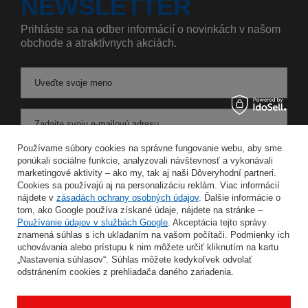
NEWSLETTER
Prihláste sa na odber informácií o novinkách v našom
obchode a atraktívnych akciách.
Uveďte svoje meno
Zadajte svoju e-mailovú adresu
Používame súbory cookies na správne fungovanie webu, aby sme
Súhlasím so spracovaním svojich osobných údajov na účely a v rozsahu služby Newsletter v
ponúkali sociálne funkcie, analyzovali návštevnosť a vykonávali
marketingové aktivity – ako my, tak aj naši Dôveryhodní partneri.
Cookies sa používajú aj na personalizáciu reklám. Viac informácií
ULOŽIŤ
nájdete v
zásadách ochrany osobných údajov
. Ďalšie informácie o
tom, ako Google používa získané údaje, nájdete na stránke –
Používanie údajov v službách Google
. Akceptácia tejto správy
znamená súhlas s ich ukladaním na vašom počítači. Podmienky ich
uchovávania alebo prístupu k nim môžete určiť kliknutím na kartu
INFORMÁCIE
„Nastavenia súhlasov“. Súhlas môžete kedykoľvek odvolať
odstránením cookies z prehliadača daného zariadenia.
MÔJ ÚČET