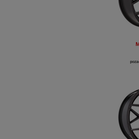
M
poza