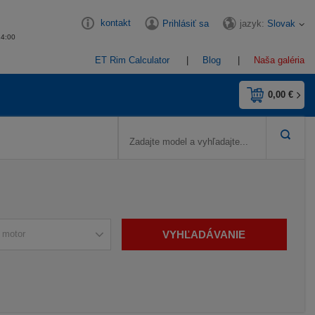
kontakt
jazyk:
Slovak
Prihlásiť sa
14:00
ET Rim Calculator
Blog
Naša galéria
0,00 €
VYHĽADÁVANIE
 motor