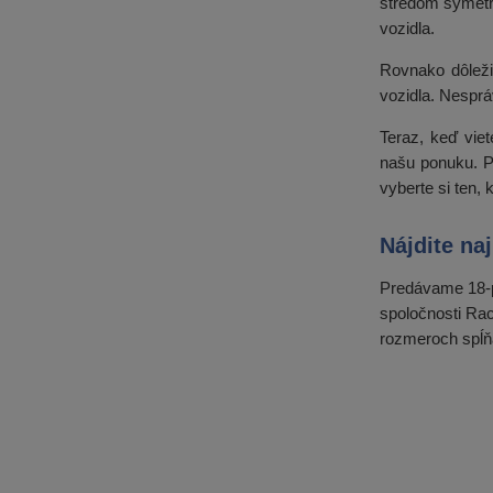
stredom symetri
vozidla.
Rovnako dôleži
vozidla. Nesprá
Teraz, keď vie
našu ponuku.
vyberte si ten,
Nájdite na
Predávame 18-p
spoločnosti Ra
rozmeroch spĺňa