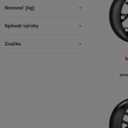
Nosnosť [kg]
Spôsob výroby
Značka
M
poza