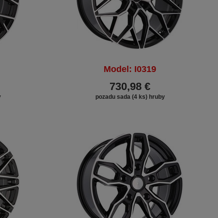
Model: I0319
730,98 €
y
pozadu sada (4 ks) hruby