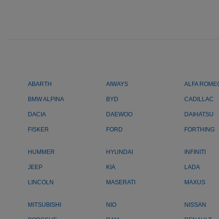
ABARTH
AIWAYS
ALFA ROME
BMW ALPINA
BYD
CADILLAC
DACIA
DAEWOO
DAIHATSU
FISKER
FORD
FORTHING
HUMMER
HYUNDAI
INFINITI
JEEP
KIA
LADA
LINCOLN
MASERATI
MAXUS
MITSUBISHI
NIO
NISSAN