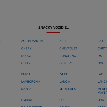
ZNAČKY VOZIDIEL
O
ASTON MARTIN
AUDI
BAIC
CHERY
CHEVROLET
CHRY
DODGE
DONGFENG
DS
GEELY
GENESIS
GMC
ISUZU
IVECO
JAC
LAMBORGHINI
LANCIA
LAND
MAZDA
MERCEDES
MERC
MAYB
OMODA
OPEL
ORA