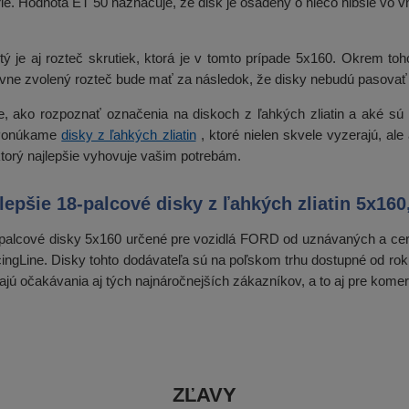
e. Hodnota ET 50 naznačuje, že disk je osadený o niečo hlbšie vo v
tý je aj rozteč skrutiek, ktorá je v tomto prípade 5x160. Okrem to
vne zvolený rozteč bude mať za následok, že disky nebudú pasovať 
te, ako rozpoznať označenia na diskoch z ľahkých zliatin a aké
 Ponúkame
disky z ľahkých zliatin
, ktoré nielen skvele vyzerajú, ale
 ktorý najlepšie vyhovuje vašim potrebám.
jlepšie 18-palcové disky z ľahkých zliatin 5x16
alcové disky 5x160 určené pre vozidlá FORD od uznávaných a cert
cingLine. Disky tohto dodávateľa sú na poľskom trhu dostupné od ro
jú očakávania aj tých najnáročnejších zákazníkov, a to aj pre kome
ZĽAVY