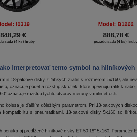
odel: I0319
Model: B1262
848,29 €
888,78 €
du sada (4 ks) hruby
pozadu sada (4 ks) hrub
 ako interpretovať tento symbol na hliníkových
termín 18-palcové disky z ľahkých zliatin s rozmerom 5x160, ale ne
tieto, označuje počet a rozstup skrutiek, ktoré upevňujú ráfik k náb
160“ označuje rozstup týchto otvorov meraný v milimetroch.
ého kolesa je ďalším dôležitým parametrom. Pri 18-palcových disko
y a kompatibilitu s pneumatikami. 18-palcové disky 5x160 so šírk
rh ponúka aj predĺžené hliníkové disky ET 50 18" 5x160. Parameter 