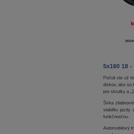
M
poza
5x160 18 -
Počuli ste už 
diskov, ako sú 
pre skrutky a „
Šírka zliatinov
stabilitu jazd
funkčnosťou.
Automobilový t