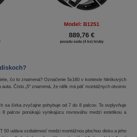
Model: B1251
889,76 €
y
pozadu sada (4 ks) hruby
 diskoch?
viete, čo to znamená? Označenie 5x160 v kontexte hliníkových
oju auta. Číslo „5“ znamená, že ráfik má päť montážnych otvorov
ch sa šírka zvyčajne pohybuje od 7 do 8 palcov. To ovplyvňuje
ou 8 palcov ponúkajú vynikajúcu rovnováhu medzi estetikou a
ET 50 udáva vzdialenosť medzi montážnou plochou disku a jeho