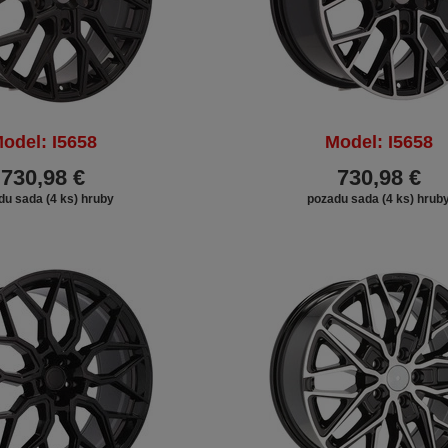
odel: I5658
Model: I5658
730,98 €
730,98 €
du sada (4 ks) hruby
pozadu sada (4 ks) hrub
ZĽAVA