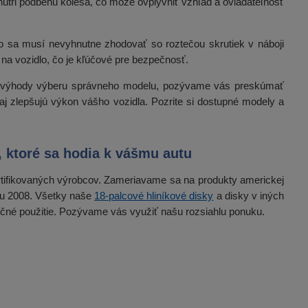
nútri podbehu kolesa, čo môže ovplyvniť vzhľad a ovládateľnosť
ho sa musí nevyhnutne zhodovať so roztečou skrutiek v náboji
na vozidlo, čo je kľúčové pre bezpečnosť.
 sú výhody výberu správneho modelu, pozývame vás preskúmať
 aj zlepšujú výkon vášho vozidla. Pozrite si dostupné modely a
0, ktoré sa hodia k vášmu autu
ifikovaných výrobcov. Zameriavame sa na produkty americkej
ku 2008. Všetky naše
18-palcové hliníkové disky
a disky v iných
rčné použitie. Pozývame vás využiť našu rozsiahlu ponuku.