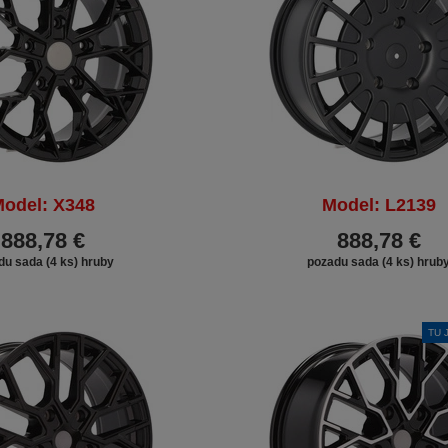
odel: X348
Model: L2139
888,78 €
888,78 €
du sada (4 ks) hruby
pozadu sada (4 ks) hrub
TU 