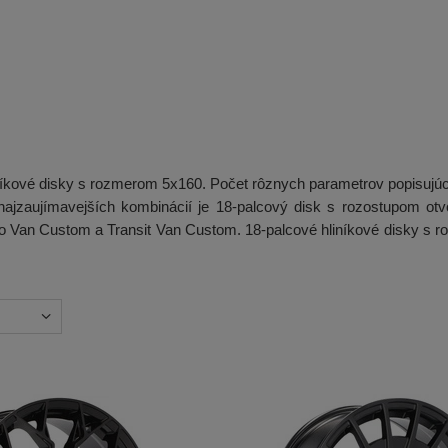
íkové disky s rozmerom 5x160. Počet rôznych parametrov popisujúci
najzaujímavejších kombinácií je 18-palcový disk s rozostupom o
eo Van Custom a Transit Van Custom. 18-palcové hliníkové disky s 