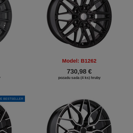
Model: B1262
730,98 €
y
pozadu sada (4 ks) hruby
JE BESTSELLER