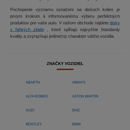
Pochopenie významu označení na diskoch kolies je
prvým krokom k informovanému výberu perfektných
produktov pre vaše auto. V našom obchode nájdete
disky
z ľahkých zliatin
, ktoré spĺňajú najvyššie štandardy
kvality a zvýrazňujú jedinečný charakter vášho vozidla.
ZNAČKY VOZIDIEL
ABARTH
AIWAYS
ALFA ROMEO
ASTON MARTIN
AUDI
BAIC
BENTLEY
BMW