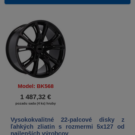
Model: BK568
1 487,32 €
pozadu sada (4 ks) hruby
Vysokokvalitné 22-palcové disky z
ľahkých zliatin s rozmermi 5x127 od
najlepších výrobcov