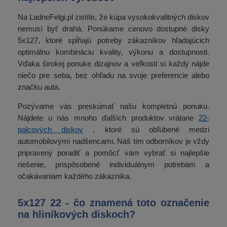
Na LadneFelgi.pl zistíte, že kúpa vysokokvalitných diskov
nemusí byť drahá. Ponúkame cenovo dostupné disky
5x127, ktoré spĺňajú potreby zákazníkov hľadajúcich
optimálnu kombináciu kvality, výkonu a dostupnosti.
Vďaka širokej ponuke dizajnov a veľkostí si každý nájde
niečo pre seba, bez ohľadu na svoje preferencie alebo
značku auta.
Pozývame vás preskúmať našu kompletnú ponuku.
Nájdete u nás mnoho ďalších produktov vrátane
22-
palcových diskov
, ktoré sú obľúbené medzi
automobilovými nadšencami. Náš tím odborníkov je vždy
pripravený poradiť a pomôcť vám vybrať si najlepšie
riešenie, prispôsobené individuálnym potrebám a
očakávaniam každého zákazníka.
5x127 22 - čo znamená toto označenie
na hliníkových diskoch?