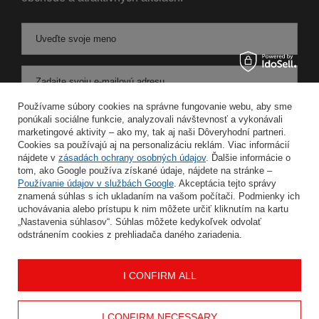
Uveďte svoje meno
Zadajte svoju e-mailovú adresu
Používame súbory cookies na správne fungovanie webu, aby sme
Súhlasím so spracovaním svojich osobných údajov na účely a v rozsahu služby Newsletter v
ponúkali sociálne funkcie, analyzovali návštevnosť a vykonávali
marketingové aktivity – ako my, tak aj naši Dôveryhodní partneri.
Cookies sa používajú aj na personalizáciu reklám. Viac informácií
ULOŽIŤ
nájdete v
zásadách ochrany osobných údajov
. Ďalšie informácie o
tom, ako Google používa získané údaje, nájdete na stránke –
Používanie údajov v službách Google
. Akceptácia tejto správy
znamená súhlas s ich ukladaním na vašom počítači. Podmienky ich
uchovávania alebo prístupu k nim môžete určiť kliknutím na kartu
INFORMÁCIE
„Nastavenia súhlasov“. Súhlas môžete kedykoľvek odvolať
odstránením cookies z prehliadača daného zariadenia.
MÔJ ÚČET
I CONFIRM ALL
POMOC
I CONFIRM NECESSARY