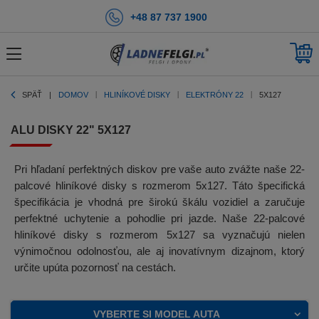
+48 87 737 1900
SPÄŤ
DOMOV
HLINÍKOVÉ DISKY
ELEKTRÓNY 22
5X127
ALU DISKY 22" 5X127
Pri hľadaní perfektných diskov pre vaše auto zvážte naše 22-
palcové hliníkové disky s rozmerom 5x127. Táto špecifická
špecifikácia je vhodná pre širokú škálu vozidiel a zaručuje
perfektné uchytenie a pohodlie pri jazde. Naše 22-palcové
hliníkové disky s rozmerom 5x127 sa vyznačujú nielen
výnimočnou odolnosťou, ale aj inovatívnym dizajnom, ktorý
určite upúta pozornosť na cestách.
VYBERTE SI MODEL AUTA