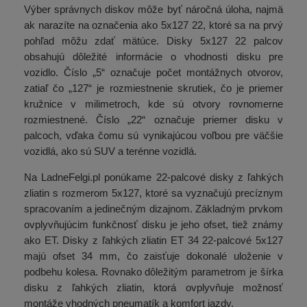
Výber správnych diskov môže byť náročná úloha, najmä
ak narazíte na označenia ako 5x127 22, ktoré sa na prvý
pohľad môžu zdať mätúce. Disky 5x127 22 palcov
obsahujú dôležité informácie o vhodnosti disku pre
vozidlo. Číslo „5“ označuje počet montážnych otvorov,
zatiaľ čo „127“ je rozmiestnenie skrutiek, čo je priemer
kružnice v milimetroch, kde sú otvory rovnomerne
rozmiestnené. Číslo „22“ označuje priemer disku v
palcoch, vďaka čomu sú vynikajúcou voľbou pre väčšie
vozidlá, ako sú SUV a terénne vozidlá.
Na LadneFelgi.pl ponúkame 22-palcové disky z ľahkých
zliatin s rozmerom 5x127, ktoré sa vyznačujú precíznym
spracovaním a jedinečným dizajnom. Základným prvkom
ovplyvňujúcim funkčnosť disku je jeho ofset, tiež známy
ako ET. Disky z ľahkých zliatin ET 34 22-palcové 5x127
majú ofset 34 mm, čo zaisťuje dokonalé uloženie v
podbehu kolesa. Rovnako dôležitým parametrom je šírka
disku z ľahkých zliatin, ktorá ovplyvňuje možnosť
montáže vhodných pneumatík a komfort jazdy.