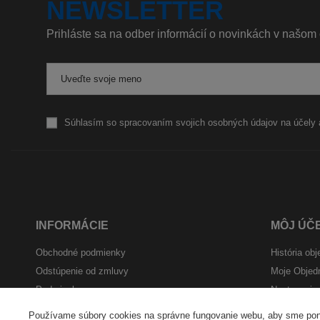
NEWSLETTER
Prihláste sa na odber informácií o novinkách v našom
Uveďte svoje meno
Súhlasím so spracovaním svojich osobných údajov na účely 
INFORMÁCIE
MÔJ ÚČ
Obchodné podmienky
História ob
Odstúpenie od zmluvy
Moje Objed
Podmienky
Nastavenie 
Poškodenie tovaru pri preprave
Obľubené
Používame súbory cookies na správne fungovanie webu, aby sme ponú