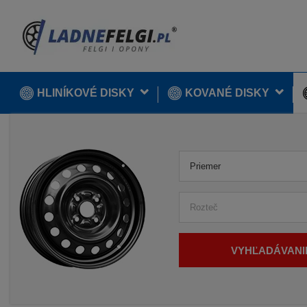
HLINÍKOVÉ DISKY
KOVANÉ DISKY
Priemer
Rozteč
VYHĽADÁVANI