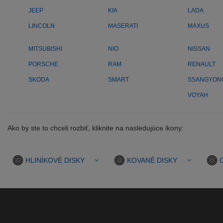
JEEP
KIA
LADA
LINCOLN
MASERATI
MAXUS
MITSUBISHI
NIO
NISSAN
PORSCHE
RAM
RENAULT
SKODA
SMART
SSANGYON
VOYAH
Ako by ste to chceli rozbiť, kliknite na nasledujúce ikony:
HLINÍKOVÉ DISKY
KOVANÉ DISKY