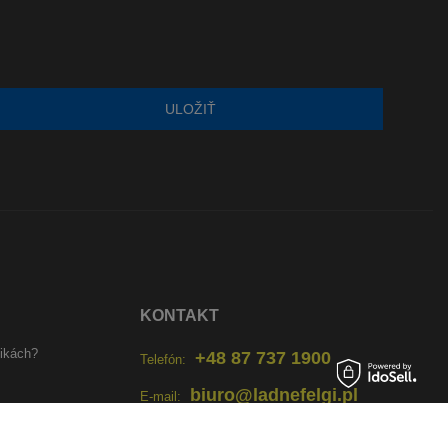
ULOŽIŤ
KONTAKT
tikách?
+48 87 737 1900
Telefón:
biuro@ladnefelgi.pl
E-mail:
Po - Pi 8:00 -18:00, So 9:00 - 14:00