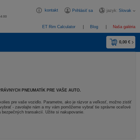
kontakt
jazyk:
Slovak
Prihlásiť sa
14:00
ET Rim Calculator
Blog
Naša galéria
0,00 €
PRÁVNYCH PNEUMATÍK PRE VAŠE AUTO.
lies pre vaše vozidlo. Parametre, ako je rázvor a veľkosť, možno zistiť
o si vybrať - zavolajte nám a my vám pomôžeme vybrať tie správne oceľové
a bezpečných transakcií. Užite si nakupovanie.