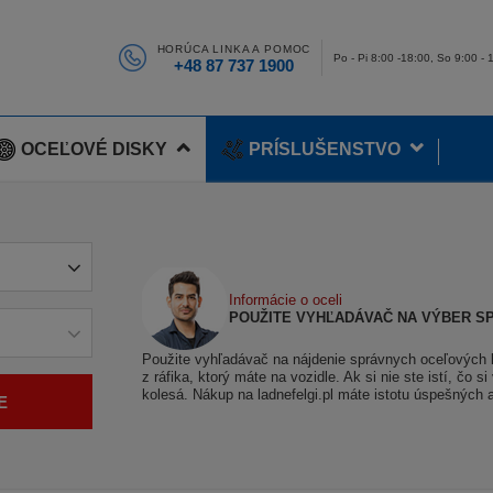
HORÚCA LINKA A POMOC
Po - Pi 8:00 -18:00, So 9:00 - 
+48 87 737 1900
OCEĽOVÉ DISKY
PRÍSLUŠENSTVO
Informácie o oceli
POUŽITE VYHĽADÁVAČ NA VÝBER S
Použite vyhľadávač na nájdenie správnych oceľových ko
z ráfika, ktorý máte na vozidle. Ak si nie ste istí, č
kolesá. Nákup na ladnefelgi.pl máte istotu úspešných 
E