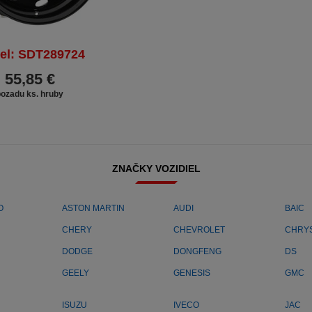
el: SDT289724
55,85 €
pozadu ks. hruby
ZNAČKY VOZIDIEL
O
ASTON MARTIN
AUDI
BAIC
CHERY
CHEVROLET
CHRY
DODGE
DONGFENG
DS
GEELY
GENESIS
GMC
ISUZU
IVECO
JAC