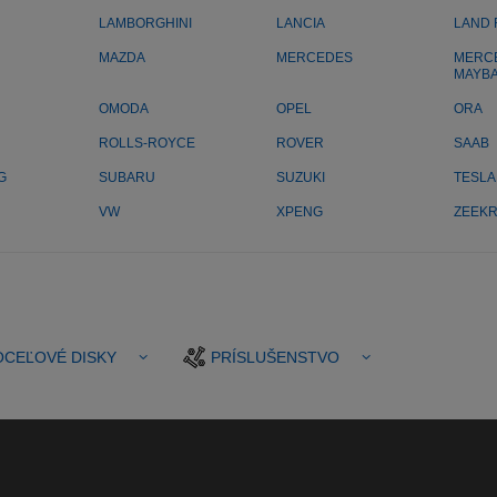
LAMBORGHINI
LANCIA
LAND
MAZDA
MERCEDES
MERC
MAYB
OMODA
OPEL
ORA
ROLLS-ROYCE
ROVER
SAAB
G
SUBARU
SUZUKI
TESLA
VW
XPENG
ZEEK
OCEĽOVÉ DISKY
PRÍSLUŠENSTVO