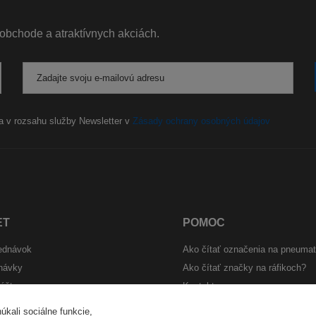
 obchode a atraktívnych akciách.
Zadajte svoju e-mailovú adresu
a v rozsahu služby Newsletter v
Zásady ochrany osobných údajov
ET
POMOC
jednávok
Ako čítať označenia na pneuma
návky
Ako čítať značky na ráfikoch?
účtu
Kontakt
Mapa stránky
kali sociálne funkcie,